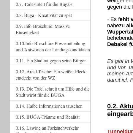
weitgehend
0.7. Todesurteil für die Buga31
gegen die
0.8. Buga - Kreativität zu spät
- Es f
ehlt 
nahezu
al
0.9. Info-Broschüre: Massive
Wuppertal
Einseitigkeit
behebend
0.10.Info-Broschüre Pressemitteilung
Debakel f
und Antworten der Landtagskandidaten
0.11. Ein Stadtrat gegen seine Bürger
Es gibt in
und Vor- u
0.12. Areal Tesche: Ein weißer Fleck,
meinen Arti
entdeckt von der WZ
damit ich 
0.13. Die Tafel schreit um Hilfe und die
Stadt wirbt für die BUGA
0.2. Akt
0.14. Halbe Informationen täuschen
eingearb
0.15. BUGA-Träume und Realität
0.16. Lawine an Parksuchverkehr
Tunneldur