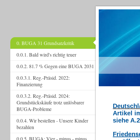
0. BUGA 31 Grundsatzkritik
0.0.1. Bald wird's richtig teuer
www.
0.0.2. 81.7 % Gegen eine BUGA 2031
0.0.3.1. Reg.-Präsid. 2022:
Finanzierung
0.0.3.2. Reg.-Präsid. 2024:
Grundstückskäufe trotz unlösbarer
Deutschl
BUGA-Probleme
Artikel i
siehe A.
0.0.4. Wir bestellen - Unsere Kinder
bezahlen
Friedens
0.0.5. BUGA: Vier - minus - minus