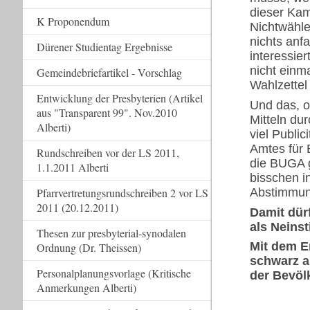
dieser Kam
K Proponendum
Nichtwähle
nichts anf
Dürener Studientag Ergebnisse
interessier
nicht einm
Gemeindebriefartikel - Vorschlag
Wahlzettel
Entwicklung der Presbyterien (Artikel
Und das, o
aus "Transparent 99". Nov.2010
Mitteln du
Alberti)
viel Publi
Amtes für 
Rundschreiben vor der LS 2011,
die BUGA 
1.1.2011 Alberti
bisschen i
Pfarrvertretungsrundschreiben 2 vor LS
Abstimmung
2011 (20.12.2011)
Damit dür
als Neins
Thesen zur presbyterial-synodalen
Mit dem E
Ordnung (Dr. Theissen)
schwarz a
Personalplanungsvorlage (Kritische
der Bevöl
Anmerkungen Alberti)