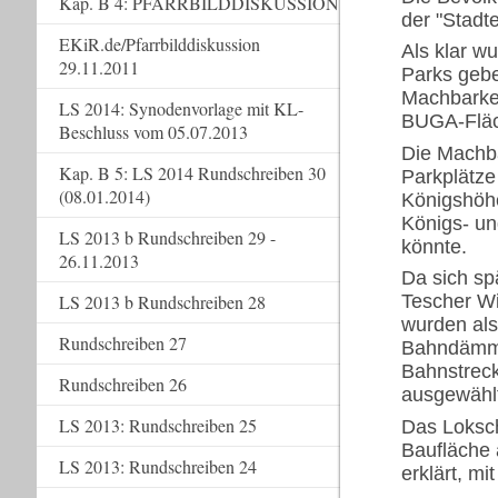
Kap. B 4: PFARRBILDDISKUSSION
der "Stadte
EKiR.de/Pfarrbilddiskussion
Als klar w
29.11.2011
Parks geb
Machbarkei
LS 2014: Synodenvorlage mit KL-
BUGA-Fläc
Beschluss vom 05.07.2013
Die Machba
Kap. B 5: LS 2014 Rundschreiben 30
Parkplätze
(08.01.2014)
Königshöhe
Königs- un
LS 2013 b Rundschreiben 29 -
könnte.
26.11.2013
Da sich sp
LS 2013 b Rundschreiben 28
Tescher Wi
wurden als
Rundschreiben 27
Bahndämme
Bahnstrec
Rundschreiben 26
ausgewähl
LS 2013: Rundschreiben 25
Das Loksch
Baufläche 
LS 2013: Rundschreiben 24
erklärt, m