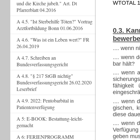
WTOTAL 14.
und die Kirche jubelt." Art. Dt
Pfarrerblatt 04.2016
A 4.5. "Ist Sterbehilfe Töten?" Vortrag
Arztfortbildung Bonn 01.06.2016
0.3. Ka
bewerbe
A 4.6. "Was ist ein Leben wert?" FR
26.04.2019
.... wenn 
.... wenn 
A 4.7. Schreiben an
bar hält?
Bundesverfassungsgericht
.... wenn 
A 4.8. "§ 217 StGB nichtig"
sicherung
Bundesverfassungsgericht 26.02.2020
fähigkeit
Leserbrief
eingeschrä
A 4.9. 2022: Pentobarbital in
.... wenn 
Patientenverfügung
gischen, k
diese daue
A 5: E-BOOK: Bestattung-leicht-
.... wenn 
gemacht
Verfügung 
geben mu
A 6: FERIENPROGRAMM