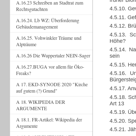
A.16.23 Schreiben an Stadtrat zum
4.5.10. Gew
Rechtsgutachten
4.5.11. Ge
A.16.24. Lb WZ: Überforderung
4.5.12. Br
Gebäudemanagement
4.5.13. S
A.16.25. Vohwinkler Träume und
Höhe?
Alpträume
4.5.14. N
A.16.26 Die Wuppertaler NEIN-Sager
sein
4.5.15. H
A.16.27.BUGA vor allem für Öko-
Freaks?
4.5.16. U
Bürgerstei
A 17. EKD-SYNODE 2020 "Kirche
4.5.17. An
auf gutem (?) Grund"
4.5.18. Sc
A 18. WIKIPEDIA DER
Art 13
ARGUMENTE
4.5.19. Üb
A 18.1. FR-Artikel: Wikipedia der
4.5.20. Sp
Argumente
4.5.21. Jä