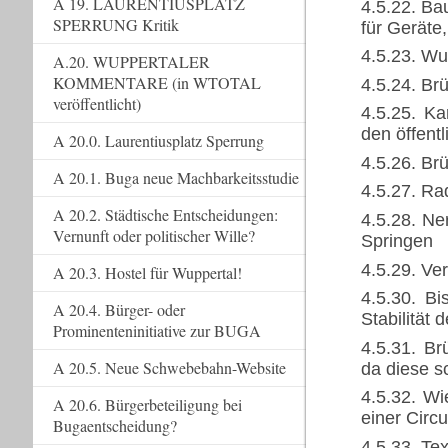
A 19. LAURENTIUSPLATZ
4.5.22. Ba
SPERRUNG Kritik
für Geräte
4.5.23. Wu
A.20. WUPPERTALER
KOMMENTARE (in WTOTAL
4.5.24. Br
veröffentlicht)
4.5.25. Ka
den öffent
A 20.0. Laurentiusplatz Sperrung
4.5.26. Br
A 20.1. Buga neue Machbarkeitsstudie
4.5.27. Ra
A 20.2. Städtische Entscheidungen:
4.5.28. Ne
Vernunft oder politischer Wille?
Springen
4.5.29. Ve
A 20.3. Hostel für Wuppertal!
4.5.30. Bi
A 20.4. Bürger- oder
Stabilität 
Prominenteninitiative zur BUGA
4.5.31. B
A 20.5. Neue Schwebebahn-Website
da diese s
4.5.32. Wi
A 20.6. Bürgerbeteiligung bei
einer Circ
Bugaentscheidung?
4.5.33. Tex