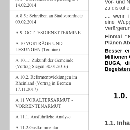
Vor- und N
14.02.2014
zu diskuti
A 8.5.: Schreiben an Stadtverordnete
.... wenn
09.02.2014
eine Wupp
Verärgerun
A 9. GOTTESDIENSTTERMINE
Einmal "
Plänen Ab
A 10 VORTRÄGE UND
LESUNGEN (Termine)
Besser e
Millionen 
A 10.1.: Zukunft der Gemeinde
BUGA, die
(Vortrag Siegen 30.01.2016)
Begeister
A 10.2. Reformentwicklungen im
Rheinland (Vortrag in Bremen
17.11.2017)
1.0.
A 11 VORALTERSARMUT -
VORRENTENARMUT
A 11.1. Ausführliche Analyse
1.1. Inh
A 11.2.Gastkommentar