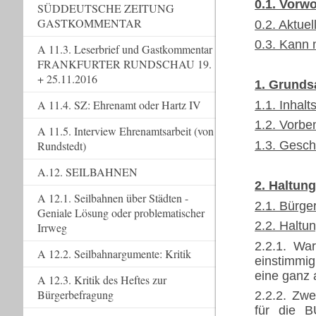
0.1. Vorwo
SÜDDEUTSCHE ZEITUNG
GASTKOMMENTAR
0.2. Aktue
0.3. Kann 
A 11.3. Leserbrief und Gastkommentar
FRANKFURTER RUNDSCHAU 19.
+ 25.11.2016
1. Grunds
A 11.4. SZ: Ehrenamt oder Hartz IV
1.1. Inhalt
1.2. Vorb
A 11.5. Interview Ehrenamtsarbeit (von
1.3. Gesch
Rundstedt)
A.12. SEILBAHNEN
2. Haltun
A 12.1. Seilbahnen über Städten -
2.1. Bürge
Geniale Lösung oder problematischer
2.2. Haltu
Irrweg
2.2.1. Wa
A 12.2. Seilbahnargumente: Kritik
einstimmi
eine ganz 
A 12.3. Kritik des Heftes zur
Bürgerbefragung
2.2.2. Zwe
für die B