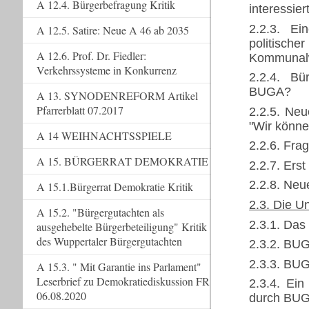
A 12.4. Bürgerbefragung Kritik
interessie
2.2.3. E
A 12.5. Satire: Neue A 46 ab 2035
politische
A 12.6. Prof. Dr. Fiedler:
Kommunalw
Verkehrssysteme in Konkurrenz
2.2.4. Bü
BUGA?
A 13. SYNODENREFORM Artikel
Pfarrerblatt 07.2017
2.2.5. Neu
"Wir können
A 14 WEIHNACHTSSPIELE
2.2.6. Fra
A 15. BÜRGERRAT DEMOKRATIE
2.2.7. Ers
2.2.8. Ne
A 15.1.Bürgerrat Demokratie Kritik
2.3. Die U
A 15.2. "Bürgergutachten als
2.3.1. Das
ausgehebelte Bürgerbeteiligung" Kritik
des Wuppertaler Bürgergutachten
2.3.2. BUG
2.3.3. BUG
A 15.3. " Mit Garantie ins Parlament"
Leserbrief zu Demokratiediskussion FR
2.3.4. Ein
06.08.2020
durch BUGAp