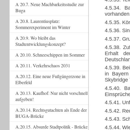
A 20.7. Neue Machbarkeitsstudie zur
4.5.34. B
Buga
vorhanden
A 20.8. Laurentiusplatz:
4.5.35. Kö
Sommerexperiment im Winter
4.5.36. Si
A 20.9. Wo bleibt das
4.5.37. Gr
Stadtentwicklungskonzept?
4.5.38. Zu
Erhalt de
A 20.10. Schneeschippen im Sommer
Deutschla
A 20.11. Verkehrschaos 2031
4.5.39. Be
in Bayern
A.20.12. Eine neue Fußgängerzone in
Skybridge 
Elberfeld
4.5.40. B
A 20.13. Kaufhof: Nur nicht vorschnell
Einsprüche
aufgeben!
4.5.41. U
A.20.14. Rechtsgutachten als Ende der
4.5.42. Re
BUGA-Brücke
4.5.43. Sc
A.20.15. Absurde Stadtpolitik - Brücke
4.5.44. Wi