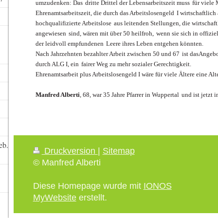
umzudenken: Das
dritte Drittel der Lebensarbeitszeit muss
für viele
Ehrenamtsarbeitszeit, die durch das Arbeitslosengeld
I wirtschaftlich
hochqualifizierte Arbeitslose
aus leitenden Stellungen, die wirtschaft
angewiesen
sind, wären mit über 50 heilfroh,
wenn sie sich in offizi
der leidvoll empfundenen
Leere ihres Leben entgehen könnten.
Nach Jahrzehnten bezahlter Arbeit zwischen 50 und 67
ist dasAngebo
durch ALG I, ein
fairer Weg zu mehr sozialer Gerechtigkeit.
Ehrenamtsarbeit plus Arbeitslosengeld I wäre für viele Ältere eine Alt
Manfred Alberti
, 68, war 35 Jahre Pfarrer in Wuppertal
und ist jetzt i
eb.
Druckversion
|
Sitemap
© Manfred Alberti
Diese Homepage wurde mit
IONOS
MyWebsite
erstellt.