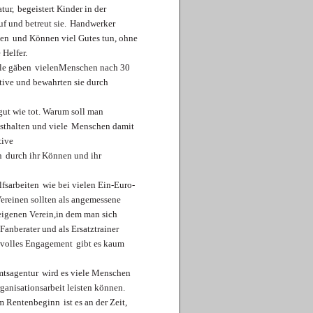
tur,
begeistert Kinder in der
f und betreut sie.
Handwerker
sen
und Können viel Gutes tun, ohne
 Helfer.
lle gäben
vielenMenschen nach 30
tive und bewahrten sie durch
gut wie tot. Warum soll man
esthalten und viele
Menschen damit
tive
n
durch ihr Können und ihr
lfsarbeiten
wie bei vielen Ein-Euro-
Vereinen sollten als angemessene
igenen Verein,
in dem man sich
Fanberater und als Ersatztrainer
nnvolles Engagement
gibt es kaum
mtsagentur
wird es viele Menschen
ganisationsarbeit leisten können.
zum Rentenbeginn
ist es an der Zeit,