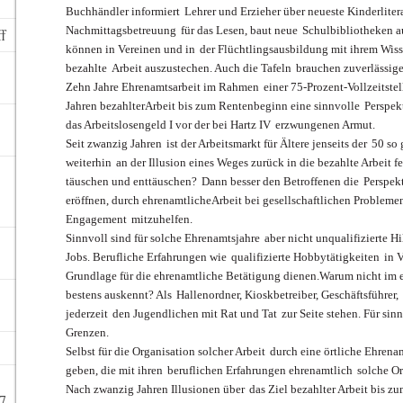
Buchhändler informiert
Lehrer und Erzieher über neueste Kinderlitera
Nachmittagsbetreuung
für das Lesen, baut neue
Schulbibliotheken au
ff
können in Vereinen und in
der Flüchtlingsausbildung mit ihrem Wis
bezahlte
Arbeit auszustechen. Auch die Tafeln
brauchen zuverlässige
Zehn Jahre Ehrenamtsarbeit im Rahmen
einer 75-Prozent-Vollzeitste
Jahren bezahlter
Arbeit bis zum Rentenbeginn eine sinnvolle
Perspek
das Arbeitslosengeld I vor der bei Hartz IV
erzwungenen Armut.
Seit zwanzig Jahren
ist der Arbeitsmarkt für Ältere jenseits der
50 so 
weiterhin
an der Illusion eines Weges zurück in d
ie bezahlte Arbeit f
täuschen und enttäuschen?
Dann besser den Betroffenen die
Perspek
eröffnen, durch ehrenamtliche
Arbeit bei gesellschaftlichen Probleme
Engagement
mitzuhelfen.
Sinnvoll sind für solche Ehrenamtsjahre
aber nicht unqualifizierte Hi
Jobs. Berufliche Erfahrungen wie
qualifizierte Hobbytätigkeiten
in 
Grundlage für die ehrenamtliche Betätigung dienen.
Warum nicht im e
bestens auskennt? Als
Hallenordner, Kioskbetreiber, Geschäftsführer,
jederzeit
den Jugendlichen mit Rat und Tat
zur Seite stehen. Für si
Grenzen.
Selbst für die Organisation solcher Arbeit
durch eine örtliche Ehrena
geben, die mit ihren
beruflichen Erfahrungen ehrenamtlich
solche Or
Nach zwanzig Jahren Illusionen über
das Ziel bezahlter Arbeit bis 
7