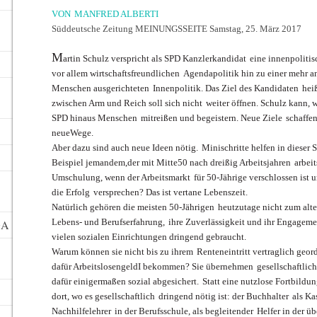
VON
MANFRED ALBERTI
Süddeutsche Zeitung MEINUNGSSEITE Samstag, 25. März 2017
M
artin Schulz verspricht als SPD Kanzlerkandidat
eine innenpolitis
vor allem wirtschaftsfreundlichen
Agendapolitik hin zu einer mehr a
Menschen ausgerichteten
Innenpolitik. Das Ziel des Kandidaten
heiß
zwischen Arm und Reich soll sich nicht
weiter öffnen. Schulz kann, w
SPD hinaus Menschen
mitreißen und begeistern. Neue Ziele
schaffe
neueWege.
Aber dazu sind auch neue Ideen nötig.
Minischritte helfen in dieser 
Beispiel jemandem,
der mit Mitte50 nach dreißig Arbeitsjahren
arbeit
Umschulung, wenn der Arbeitsmarkt
für 50-Jährige verschlossen ist 
die Erfolg
versprechen? Das ist vertane Lebenszeit.
Natürlich gehören die meisten 50-Jährigen
heutzutage nicht zum alte
Lebens- und Berufserfahrung,
ihre Zuverlässigkeit und ihr Engageme
GA
vielen sozialen Einrichtungen dringend gebraucht.
Warum können sie nicht bis zu ihrem
Renteneintritt vertraglich geor
dafür Arbeitslosengeld
I bekommen? Sie übernehmen
gesellschaftlich
dafür einigermaßen sozial abgesichert.
Statt eine nutzlose Fortbildun
dort, wo es gesellschaftlich
dringend nötig ist: der Buchhalter
als Ka
Nachhilfelehrer
in der Berufsschule, als begleitender
Helfer in der ü