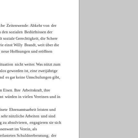
che
Zeitenwende: Abkehr von
der
n den sozialen
Bedürfnissen der
t soziale Gerechtigkeit, die Schere
ie einst Willy
Brandt, weit über die
n neue Hoffnungen und eröffnen
Situation
nicht weiter. Was nützt zum
slos geworden ist, eine zweijährige
und
es gar keine Umschulungen gibt,
n Eisen. Ihre
Arbeitskraft, ihre
nt
würden in vielen Vereinen und in
dnete
Ehrenamtsarbeit leisten und
 sehr nützliche Arbeiten
und sind
g zu absolvieren,
engagieren sie sich
ssenwart im Verein, als
berlasteten Schuldnerberatung;
der