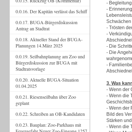
0.0.15. Rückzug OB (Kommentar)
- Begleitu
- Erinnerun
0.0.16. Der Kapitän verlässt das Schiff
Lebensleist
Schwächen a
0.0.17. BUGA-Bürgerdiskussion
- Trösten d
Antrag an Stadtrat
- Verkündig
0.0.18. Aktueller Stand der BUGA-
Abschiedn
Planungen 14.März 2025
- Die Schrit
- Die Angeh
0.0.19. Seilbahnplanung am Zoo und
wahrgenomme
Bürgerdiskussion zur BUGA mit
- Familienb
Stadtratsvorlage
Abschiedne
0.0.20. Aktuelle BUGA-Situation
3. Was kann
01.04.2025
- Wenn der G
- Wenn die 
0.0.21. Riesenseilbahn über Zoo
Geschichtsb
geplant
- Wenn der 
0.0.22. Schreiben an OB-Kandidaten
Bild des Ve
Stärken und 
0.0.23. Bauplan: Zoo-Parkhaus mit
- Wenn die T
Feuergefahr Neuer Zoo-Eingang 1257