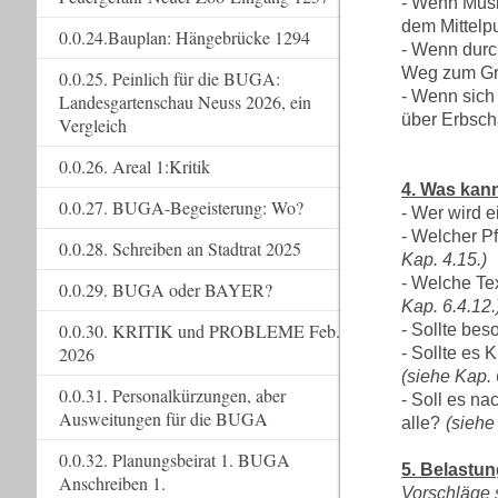
- Wenn Musi
dem Mittelp
0.0.24.Bauplan: Hängebrücke 1294
- Wenn durc
Weg zum Gra
0.0.25. Peinlich für die BUGA:
- Wenn sich
Landesgartenschau Neuss 2026, ein
über Erbscha
Vergleich
0.0.26. Areal 1:Kritik
4. Was kann
0.0.27. BUGA-Begeisterung: Wo?
- Wer wird e
- Welcher Pf
0.0.28. Schreiben an Stadtrat 2025
Kap. 4.15.)
- Welche Tex
0.0.29. BUGA oder BAYER?
Kap. 6.4.12.
0.0.30. KRITIK und PROBLEME Feb.
- Sollte be
2026
- Sollte es 
(siehe Kap. 
0.0.31. Personalkürzungen, aber
- Soll es n
Ausweitungen für die BUGA
alle?
(siehe
0.0.32. Planungsbeirat 1. BUGA
5. Belastun
Anschreiben 1.
Vorschläge 