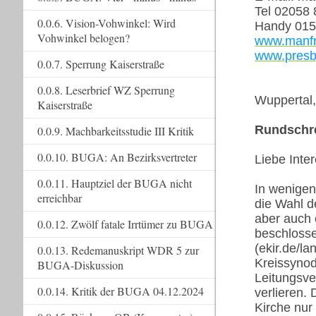
Tel 02058
0.0.6. Vision-Vohwinkel: Wird
Handy 015
Vohwinkel belogen?
www.manfr
www.presby
0.0.7. Sperrung Kaiserstraße
0.0.8. Leserbrief WZ Sperrung
Wuppertal,
Kaiserstraße
Rundschr
0.0.9. Machbarkeitsstudie III Kritik
0.0.10. BUGA: An Bezirksvertreter
Liebe Inte
0.0.11. Hauptziel der BUGA nicht
In wenige
erreichbar
die Wahl d
aber auch 
0.0.12. Zwölf fatale Irrtümer zu BUGA
beschlosse
(ekir.de/l
0.0.13. Redemanuskript WDR 5 zur
Kreissynod
BUGA-Diskussion
Leitungsve
0.0.14. Kritik der BUGA 04.12.2024
verlieren.
Kirche nur