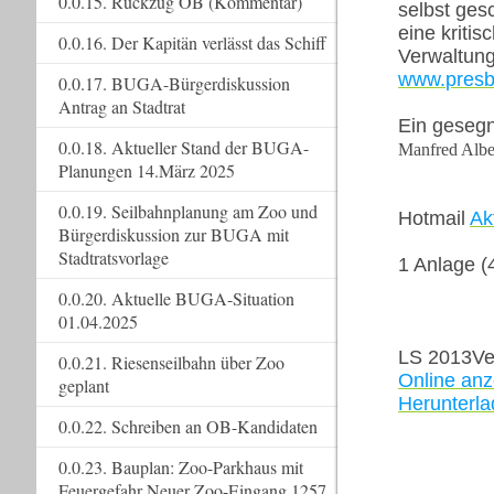
0.0.15. Rückzug OB (Kommentar)
selbst ges
eine kriti
0.0.16. Der Kapitän verlässt das Schiff
Verwaltung
www.presby
0.0.17. BUGA-Bürgerdiskussion
Antrag an Stadtrat
Ein gesegn
0.0.18. Aktueller Stand der BUGA-
Manfred Albe
Planungen 14.März 2025
0.0.19. Seilbahnplanung am Zoo und
Hotmail
Ak
Bürgerdiskussion zur BUGA mit
Stadtratsvorlage
1 Anlage (
0.0.20. Aktuelle BUGA-Situation
01.04.2025
LS 2013Ve
0.0.21. Riesenseilbahn über Zoo
Online anz
geplant
Herunterl
0.0.22. Schreiben an OB-Kandidaten
0.0.23. Bauplan: Zoo-Parkhaus mit
Feuergefahr Neuer Zoo-Eingang 1257