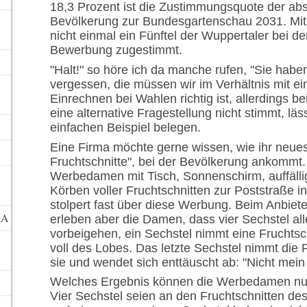
18,3 Prozent ist die Zustimmungsquote der ab
Bevölkerung zur Bundesgartenschau 2031. Mit 
nicht einmal ein Fünftel der Wuppertaler bei d
Bewerbung zugestimmt.
"Halt!" so höre ich da manche rufen, "Sie haben
vergessen, die müssen wir im Verhältnis mit e
Einrechnen bei Wahlen richtig ist, allerdings 
eine alternative Fragestellung nicht stimmt, läs
einfachen Beispiel belegen.
Eine Firma möchte gerne wissen, wie ihr neue
Fruchtschnitte", bei der Bevölkerung ankommt. 
Werbedamen mit Tisch, Sonnenschirm, auffälli
Körben voller Fruchtschnitten zur Poststraße i
stolpert fast über diese Werbung. Beim Anbiete
GA
erleben aber die Damen, dass vier Sechstel al
vorbeigehen, ein Sechstel nimmt eine Fruchtschn
voll des Lobes. Das letzte Sechstel nimmt die F
sie und wendet sich enttäuscht ab: "Nicht mei
Welches Ergebnis können die Werbedamen nun 
Vier Sechstel seien an den Fruchtschnitten des