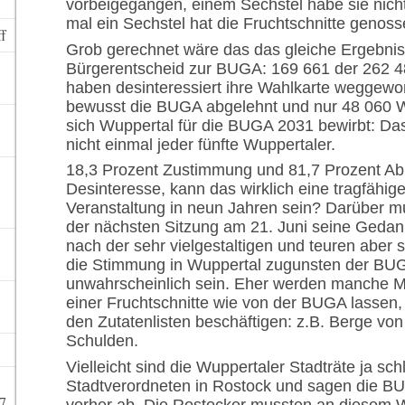
vorbeigegangen, einem Sechstel habe sie nic
mal ein Sechstel hat die Fruchtschnitte genoss
ff
Grob gerechnet wäre das das gleiche Ergebnis
Bürgerentscheid zur BUGA: 169 661 der 262 4
haben desinteressiert ihre Wahlkarte weggewo
bewusst die BUGA abgelehnt und nur 48 060 W
sich Wuppertal für die BUGA 2031 bewirbt: Das
nicht einmal jeder fünfte Wuppertaler.
18,3 Prozent Zustimmung und 81,7 Prozent Ab
Desinteresse, kann das wirklich eine tragfähig
Veranstaltung in neun Jahren sein? Darüber mu
der nächsten Sitzung am 21. Juni seine Geda
nach der sehr vielgestaltigen und teuren aber
die Stimmung in Wuppertal zugunsten der BUGA
unwahrscheinlich sein. Eher werden manche M
einer Fruchtschnitte wie von der BUGA lassen,
den Zutatenlisten beschäftigen: z.B. Berge von
Schulden.
Vielleicht sind die Wuppertaler Stadträte ja sch
Stadtverordneten in Rostock und sagen die B
7
vorher ab. Die Rostocker mussten an diesem 