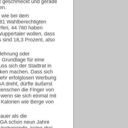
ht geschmeckt und gerade
en.
 wie bei dem
81 Wahlberechtigten
rfen, 44 760 haben
uppertaler wollen, dass
 sind 18,3 Prozent, also
lehnung oder
e Grundlage für eine
ss sich der Stadtrat in
nken machen. Dass sich
 sehr erfolglosen Werbung
 dreht, dürfte äußerst
enschen die Finger von
 wenn sie sich einmal mit
 Kalorien wie Berge von
lauer als die
UGA schon neun Jahre
Wochenende, keine drei