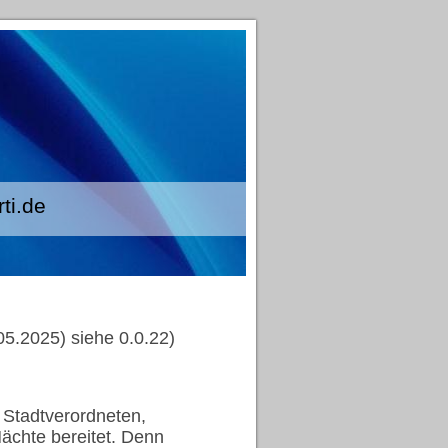
.de
5.2025) siehe 0.0.22)
 Stadtverordneten,
ächte bereitet. Denn