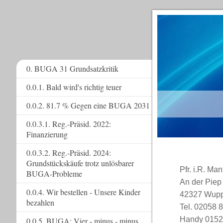
0. BUGA 31 Grundsatzkritik
0.0.1. Bald wird's richtig teuer
www.
0.0.2. 81.7 % Gegen eine BUGA 2031
0.0.3.1. Reg.-Präsid. 2022:
Finanzierung
0.0.3.2. Reg.-Präsid. 2024:
Grundstückskäufe trotz unlösbarer
Pfr. i.R. Man
BUGA-Probleme
An der Piep
0.0.4. Wir bestellen - Unsere Kinder
42327 Wupp
bezahlen
Tel. 02058 
Handy 0152
0.0.5. BUGA: Vier - minus - minus