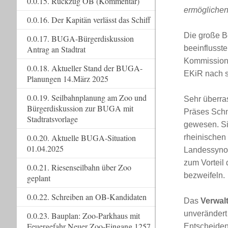
0.0.15. Rückzug OB (Kommentar)
ermöglichen
0.0.16. Der Kapitän verlässt das Schiff
Die große B
0.0.17. BUGA-Bürgerdiskussion
Antrag an Stadtrat
beeinflusst
Kommission, 
0.0.18. Aktueller Stand der BUGA-
EKiR nach s
Planungen 14.März 2025
0.0.19. Seilbahnplanung am Zoo und
Sehr überra
Bürgerdiskussion zur BUGA mit
Präses Schn
Stadtratsvorlage
gewesen. Si
0.0.20. Aktuelle BUGA-Situation
rheinischen
01.04.2025
Landessynod
zum Vorteil
0.0.21. Riesenseilbahn über Zoo
bezweifeln.
geplant
0.0.22. Schreiben an OB-Kandidaten
Das
Verwal
unverändert
0.0.23. Bauplan: Zoo-Parkhaus mit
Feuergefahr Neuer Zoo-Eingang 1257
Entscheiden