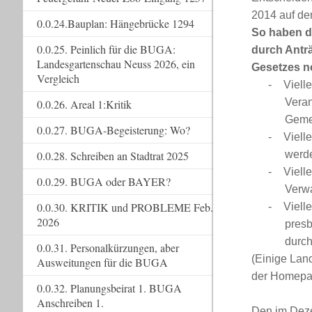
2014 auf d
0.0.24.Bauplan: Hängebrücke 1294
So haben d
0.0.25. Peinlich für die BUGA:
durch Antr
Landesgartenschau Neuss 2026, ein
Gesetzes n
Vergleich
-
Viell
Veran
0.0.26. Areal 1:Kritik
Geme
0.0.27. BUGA-Begeisterung: Wo?
-
Viell
0.0.28. Schreiben an Stadtrat 2025
werd
-
Viell
0.0.29. BUGA oder BAYER?
Verwa
0.0.30. KRITIK und PROBLEME Feb.
-
Viell
2026
presb
durch
0.0.31. Personalkürzungen, aber
(Einige Lan
Ausweitungen für die BUGA
der Homep
0.0.32. Planungsbeirat 1. BUGA
Anschreiben 1.
Den im Dez