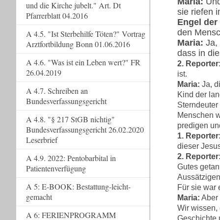
Maria:
Und 
und die Kirche jubelt." Art. Dt
sie riefen
Pfarrerblatt 04.2016
Engel der 
den Mensc
A 4.5. "Ist Sterbehilfe Töten?" Vortrag
Maria:
Ja,
Arztfortbildung Bonn 01.06.2016
dass in di
A 4.6. "Was ist ein Leben wert?" FR
2. Reporter
26.04.2019
ist.
Maria:
Ja, d
A 4.7. Schreiben an
Kind der lan
Bundesverfassungsgericht
Sterndeuter
Menschen wa
A 4.8. "§ 217 StGB nichtig"
predigen un
Bundesverfassungsgericht 26.02.2020
1. Reporter
Leserbrief
dieser Jesu
2. Reporter
A 4.9. 2022: Pentobarbital in
Gutes getan
Patientenverfügung
Aussätzigen
A 5: E-BOOK: Bestattung-leicht-
Für sie war
gemacht
Maria:
Aber 
Wir wissen, 
A 6: FERIENPROGRAMM
Geschichte 