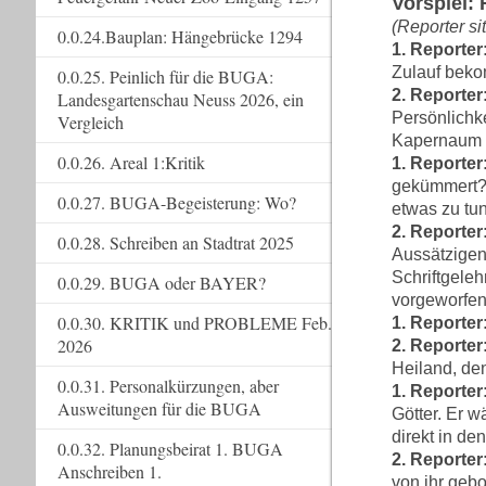
Vorspiel:
(Reporter si
0.0.24.Bauplan: Hängebrücke 1294
1. Reporter
Zulauf beko
0.0.25. Peinlich für die BUGA:
2. Reporter
Landesgartenschau Neuss 2026, ein
Persönlichke
Vergleich
Kapernaum g
0.0.26. Areal 1:Kritik
1. Reporter
gekümmert?U
0.0.27. BUGA-Begeisterung: Wo?
etwas zu tu
2. Reporter
0.0.28. Schreiben an Stadtrat 2025
Aussätzigen
Schriftgeleh
0.0.29. BUGA oder BAYER?
vorgeworfen
0.0.30. KRITIK und PROBLEME Feb.
1. Reporter
2026
2. Reporter
Heiland, de
0.0.31. Personalkürzungen, aber
1. Reporter
Ausweitungen für die BUGA
Götter. Er 
direkt in de
0.0.32. Planungsbeirat 1. BUGA
2. Reporter
Anschreiben 1.
von ihr gebo