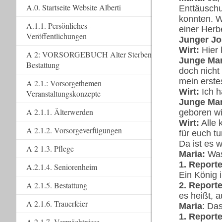
A.0. Startseite Website Alberti
Enttäuschu
konnten. W
A.1.1. Persönliches -
einer Herbe
Veröffentlichungen
Junger Jo
Wirt:
Hier k
A 2: VORSORGEBUCH Alter Sterben
Junge Mar
Bestattung
doch nicht
mein erste
A 2.1.: Vorsorgethemen
Wirt:
Ich h
Veranstaltungskonzepte
Junge Mar
A 2.1.1. Älterwerden
geboren wi
Wirt:
Alle 
A 2.1.2. Vorsorgeverfügungen
für euch tu
Da ist es 
A 2 1.3. Pflege
Maria:
Was 
1. Reporte
A.2.1.4. Seniorenheim
Ein König 
A 2.1.5. Bestattung
2. Reporte
es heißt, 
A 2.1.6. Trauerfeier
Maria
: Da
1. Reporte
A 2.1.7. Vermächtnisse