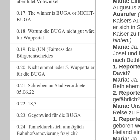
Maria:
Ein
überflutet Vohwinkel
Augustus a
0.17. The winner is BUGA or NICHT-
Ausrufer
BUGA
Kaisers Au
er sich in
0.18. Warum die BUGA nicht gut wäre
Kaiser zu 
für Wuppertal
hinten.)
Maria:
Ja,
0.19. Die (UN-)Fairness des
Josef und 
Bürgerentscheides
nach Beth
1. Reporte
0.20. Nicht einmal jeder 5. Wuppertaler
David?
für die BUGA
Maria:
Ja, 
0.21. Schreiben an Stadtverordnete
Bethlehem
05.06.22
2. Reporte
gefährlich
0.22. 18,3
Maria:
Uns 
Reise zu 
0.23. Gegenwind für die BUGA
1. Reporte
geboren wo
0.24. Tunneldurchstich unmöglich
Heiland e
Bahnhofsrenovierung fraglich?
Maria:
Ja, 