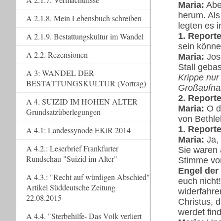
Maria:
Aber
herum. Als
A 2.1.8. Mein Lebensbuch schreiben
legten es i
1. Reporte
A 2.1.9. Bestattungskultur im Wandel
sein könne
A 2.2. Rezensionen
Maria:
Jose
Stall geba
A 3: WANDEL DER
Krippe nur
BESTATTUNGSKULTUR (Vortrag)
Großaufna
2. Reporte
A 4. SUIZID IM HOHEN ALTER
Maria:
O d
Grundsatzüberlegungen
von Bethl
1. Reporte
A 4.1: Landessynode EKiR 2014
Maria:
Ja, 
A 4.2.: Leserbrief Frankfurter
Sie waren 
Rundschau "Suizid im Alter"
Stimme vo
Engel der 
A 4.3.: "Recht auf würdigen Abschied"
euch nicht
Artikel Süddeutsche Zeitung
widerfahre
22.08.2015
Christus, 
werdet fin
A 4.4. "Sterbehilfe- Das Volk verliert