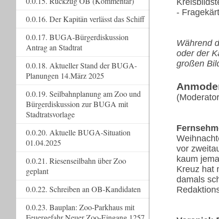
0.0.15. Rückzug OB (Kommentar)
Kreisbilds
- Fragekär
0.0.16. Der Kapitän verlässt das Schiff
0.0.17. BUGA-Bürgerdiskussion
Während d
Antrag an Stadtrat
oder der K
großen Bil
0.0.18. Aktueller Stand der BUGA-
Planungen 14.März 2025
Anmoder
0.0.19. Seilbahnplanung am Zoo und
(Moderator
Bürgerdiskussion zur BUGA mit
Stadtratsvorlage
Fernsehm
0.0.20. Aktuelle BUGA-Situation
Weihnachte
01.04.2025
vor zweita
kaum jeman
0.0.21. Riesenseilbahn über Zoo
Kreuz hat
geplant
damals sch
0.0.22. Schreiben an OB-Kandidaten
Redaktions
0.0.23. Bauplan: Zoo-Parkhaus mit
Feuergefahr Neuer Zoo-Eingang 1257