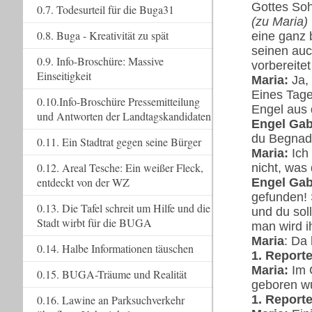
Gottes So
0.7. Todesurteil für die Buga31
(zu Maria)
0.8. Buga - Kreativität zu spät
eine ganz 
seinen auc
0.9. Info-Broschüre: Massive
vorbereite
Einseitigkeit
Maria:
Ja,
Eines Tage
0.10.Info-Broschüre Pressemitteilung
Engel aus
und Antworten der Landtagskandidaten
Engel Gab
du Begnadet
0.11. Ein Stadtrat gegen seine Bürger
Maria:
Ich
0.12. Areal Tesche: Ein weißer Fleck,
nicht, was
entdeckt von der WZ
Engel Gab
gefunden! 
0.13. Die Tafel schreit um Hilfe und die
und du sol
Stadt wirbt für die BUGA
man wird i
Maria
: Da
0.14. Halbe Informationen täuschen
1. Reporte
Maria:
Im 
0.15. BUGA-Träume und Realität
geboren w
1. Reporte
0.16. Lawine an Parksuchverkehr