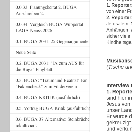
1. Reporter
0.0.33. Planungsbeirat 2. BUGA
von einer F
Anschreiben 2.
2. Reporter
0.0.34. Vergleich BUGA Wuppertal
Jerusalem. 
LAGA Neuss 2026
Anhängern a
sicher viel
0.1. BUGA 2031: 25 Gegenargumente
Kindheitsge
Neue Seite
Musikalis
0.2. BUGA 2031: "JA zum AUS für
(Tische u
die Buga" Flugblatt
0.3. BUGA: "Traum und Realität" Ein
Interview 
"Faktencheck" zum Förderverein
1. Reporte
0.4. BUGA KRITIK (ausführlich)
sind hier 
Jesus von 
0.5. Vortrag BUGA-Kritik (ausführlich)
unser Land
Er wurde d
0.6. BUGA 37 Alternative: Steinbrüche
gekreuzigt
rekultiviert:
und verkün