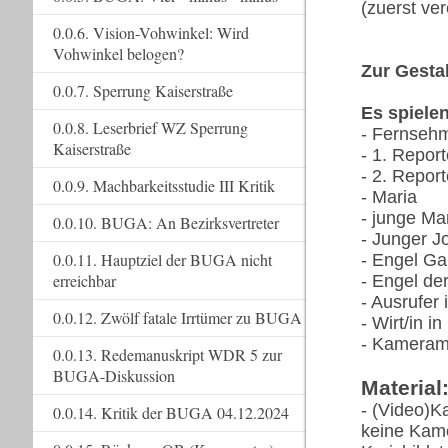
(zuerst ver
0.0.6. Vision-Vohwinkel: Wird
Vohwinkel belogen?
Zur Gesta
0.0.7. Sperrung Kaiserstraße
Es spielen
0.0.8. Leserbrief WZ Sperrung
- Fernseh
Kaiserstraße
- 1. Report
- 2. Report
0.0.9. Machbarkeitsstudie III Kritik
- Maria
- junge Ma
0.0.10. BUGA: An Bezirksvertreter
- Junger J
0.0.11. Hauptziel der BUGA nicht
- Engel Ga
erreichbar
- Engel der
- Ausrufer
0.0.12. Zwölf fatale Irrtümer zu BUGA
- Wirt/in i
- Kameram
0.0.13. Redemanuskript WDR 5 zur
BUGA-Diskussion
Material
- (Video)K
0.0.14. Kritik der BUGA 04.12.2024
keine Kame