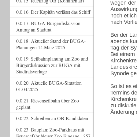
0.0.15. Rückzug OB (Kommentar)
wegen der 
Auswirkung
0.0.16. Der Kapitän verlässt das Schiff
noch etlic
nach Vorli
0.0.17. BUGA-Bürgerdiskussion
Antrag an Stadtrat
Bei der La
0.0.18. Aktueller Stand der BUGA-
abends kur
Planungen 14.März 2025
Tag der Sy
Bei einem 
0.0.19. Seilbahnplanung am Zoo und
Kirchenkre
Bürgerdiskussion zur BUGA mit
Landeskir
Stadtratsvorlage
Synode gew
0.0.20. Aktuelle BUGA-Situation
So ist es 
01.04.2025
Termins de
Kirchenkre
0.0.21. Riesenseilbahn über Zoo
zu diskuti
geplant
Änderung 
0.0.22. Schreiben an OB-Kandidaten
0.0.23. Bauplan: Zoo-Parkhaus mit
Feuergefahr Neuer Zoo-Eingang 1257