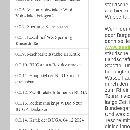
städtische
0.0.6. Vision-Vohwinkel: Wird
wie hier z
Vohwinkel belogen?
Wuppertal,
0.0.7. Sperrung Kaiserstraße
Wenn der O
oder Bürge
0.0.8. Leserbrief WZ Sperrung
dann sollt
Kaiserstraße
www.bunde
städtische
0.0.9. Machbarkeitsstudie III Kritik
Landschaft
0.0.10. BUGA: An Bezirksvertreter
Stadtteil 
benötigten
0.0.11. Hauptziel der BUGA nicht
Wasserfläc
erreichbar
durch den 
zum Rhein 
0.0.12. Zwölf fatale Irrtümer zu BUGA
Teure Inve
lange Zeit 
0.0.13. Redemanuskript WDR 5 zur
Bundesgart
BUGA-Diskussion
Und was pl
0.0.14. Kritik der BUGA 04.12.2024
Tesche mit
einige inn