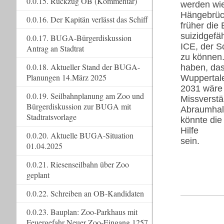
0.0.15. Rückzug OB (Kommentar)
werden wie
Hängebrück
0.0.16. Der Kapitän verlässt das Schiff
früher die
suizidgefä
0.0.17. BUGA-Bürgerdiskussion
ICE, der S
Antrag an Stadtrat
zu können.
0.0.18. Aktueller Stand der BUGA-
haben, das
Planungen 14.März 2025
Wuppertale
2031 wäre 
0.0.19. Seilbahnplanung am Zoo und
Missverstä
Bürgerdiskussion zur BUGA mit
Abraumhald
Stadtratsvorlage
könnte die
Hilfe
0.0.20. Aktuelle BUGA-Situation
sein.
01.04.2025
0.0.21. Riesenseilbahn über Zoo
geplant
0.0.22. Schreiben an OB-Kandidaten
0.0.23. Bauplan: Zoo-Parkhaus mit
Feuergefahr Neuer Zoo-Eingang 1257