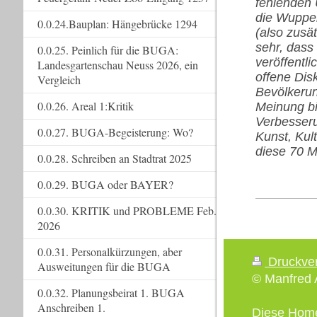
fehlenden 
die Wupper
0.0.24.Bauplan: Hängebrücke 1294
(also zusä
sehr, dass
0.0.25. Peinlich für die BUGA:
veröffentl
Landesgartenschau Neuss 2026, ein
offene Dis
Vergleich
Bevölkerun
0.0.26. Areal 1:Kritik
Meinung bi
Verbesseru
0.0.27. BUGA-Begeisterung: Wo?
Kunst, Kul
diese 70 M
0.0.28. Schreiben an Stadtrat 2025
0.0.29. BUGA oder BAYER?
0.0.30. KRITIK und PROBLEME Feb.
2026
0.0.31. Personalkürzungen, aber
Druckve
Ausweitungen für die BUGA
© Manfred A
0.0.32. Planungsbeirat 1. BUGA
Anschreiben 1.
Diese Hom