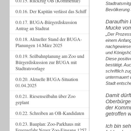
0.0.15. Rückzug OB (Kommentar)
Stadtratsmitg
Bevölkerung a
0.0.16. Der Kapitän verlässt das Schiff
Daraufhin 
0.0.17. BUGA-Bürgerdiskussion
Mucke vom 
Antrag an Stadtrat
„
Der Prozess 
0.0.18. Aktueller Stand der BUGA-
einem Anfang
Planungen 14.März 2025
nachgewiesen
und Königshö
0.0.19. Seilbahnplanung am Zoo und
Diese positi
Bürgerdiskussion zur BUGA mit
bestätigt. A
Stadtratsvorlage
schriftlich 
untermauert 
0.0.20. Aktuelle BUGA-Situation
Stadt entsch
01.04.2025
Damit dürf
0.0.21. Riesenseilbahn über Zoo
Oberbürge
geplant
der Kommu
0.0.22. Schreiben an OB-Kandidaten
getroffen w
0.0.23. Bauplan: Zoo-Parkhaus mit
Ich bin seh
Feuergefahr Neuer Zoo-Eingang 1257