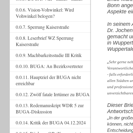
Bonn anges
0.0.6. Vision-Vohwinkel: Wird
Aspekte ei
Vohwinkel belogen?
In seinem 
0.0.7. Sperrung Kaiserstraße
Dr. Jochen
gemacht un
0.0.8. Leserbrief WZ Sperrung
in Wuppert
Kaiserstraße
Wuppertale
0.0.9. Machbarkeitsstudie III Kritik
„
Sehr gerne neh
0.0.10. BUGA: An Bezirksvertreter
Verantwortliche
- falls erforder
0.0.11. Hauptziel der BUGA nicht
allen Städten u
erreichbar
und professione
unverzichtbare
0.0.12. Zwölf fatale Irrtümer zu BUGA
Dieser Bri
0.0.13. Redemanuskript WDR 5 zur
Antwortsch
BUGA-Diskussion
„
In der groß
0.0.14. Kritik der BUGA 04.12.2024
können, nich
Entscheidung