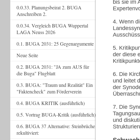
bis sie im
0.0.33. Planungsbeirat 2. BUGA
Expertenvo
Anschreiben 2.
4. Wenn die
0.0.34. Vergleich BUGA Wuppertal
Landessyno
LAGA Neuss 2026
Ausschüsse
0.1. BUGA 2031: 25 Gegenargumente
5. Kritikp
der diese 
Neue Seite
Kritikpunkt
0.2. BUGA 2031: "JA zum AUS für
die Buga" Flugblatt
6. Die Kir
und leitet
0.3. BUGA: "Traum und Realität" Ein
der Synode
"Faktencheck" zum Förderverein
Überraschu
0.4. BUGA KRITIK (ausführlich)
7. Die Syn
Tagungsau
0.5. Vortrag BUGA-Kritik (ausführlich)
und diskut
0.6. BUGA 37 Alternative: Steinbrüche
Strukturie
rekultiviert: