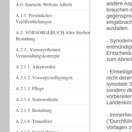
andere Asp
A.0. Startseite Website Alberti
brauchen a
A.1.1. Persönliches -
gegenspre
Veröffentlichungen
eingebrach
ausfallen.
A 2: VORSORGEBUCH Alter Sterben
Bestattung
- Synodenv
entmündige
A 2.1.: Vorsorgethemen
Entscheidu
Veranstaltungskonzepte
zum Abnic
A 2.1.1. Älterwerden
- Einseiti
A 2.1.2. Vorsorgeverfügungen
nicht dere
synodale S
A 2 1.3. Pflege
sondern di
vorbereite
A.2.1.4. Seniorenheim
Landeskir
A 2.1.5. Bestattung
- Immerhin
A 2.1.6. Trauerfeier
("Durchfüh
Vorlagen z
A 2.1.7. Vermächtnisse