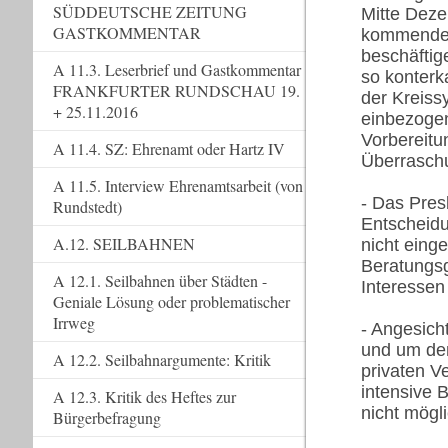
SÜDDEUTSCHE ZEITUNG
Mitte Deze
GASTKOMMENTAR
kommende 
beschäftig
A 11.3. Leserbrief und Gastkommentar
so konterk
FRANKFURTER RUNDSCHAU 19.
der Kreiss
+ 25.11.2016
einbezoge
Vorbereitu
A 11.4. SZ: Ehrenamt oder Hartz IV
Überraschu
A 11.5. Interview Ehrenamtsarbeit (von
- Das Pres
Rundstedt)
Entscheidu
A.12. SEILBAHNEN
nicht eing
Beratungs
A 12.1. Seilbahnen über Städten -
Interessen
Geniale Lösung oder problematischer
Irrweg
- Angesich
und um de
A 12.2. Seilbahnargumente: Kritik
privaten Ve
intensive 
A 12.3. Kritik des Heftes zur
nicht mögli
Bürgerbefragung