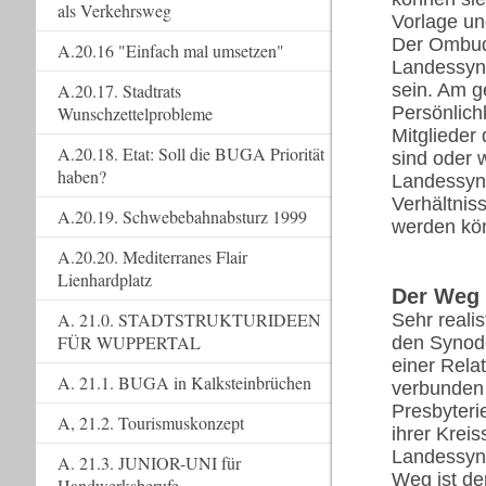
als Verkehrsweg
Vorlage un
Der Ombud
A.20.16 "Einfach mal umsetzen"
Landessyn
A.20.17. Stadtrats
sein. Am g
Wunschzettelprobleme
Persönlich
Mitglieder
A.20.18. Etat: Soll die BUGA Priorität
sind oder 
haben?
Landessyno
Verhältnis
A.20.19. Schwebebahnabsturz 1999
werden kö
A.20.20. Mediterranes Flair
Lienhardplatz
Der Weg
A. 21.0. STADTSTRUKTURIDEEN
Sehr realis
FÜR WUPPERTAL
den Synode
einer Rela
A. 21.1. BUGA in Kalksteinbrüchen
verbunden 
Presbyteri
A, 21.2. Tourismuskonzept
ihrer Krei
Landessyn
A. 21.3. JUNIOR-UNI für
Weg ist de
Handwerksberufe