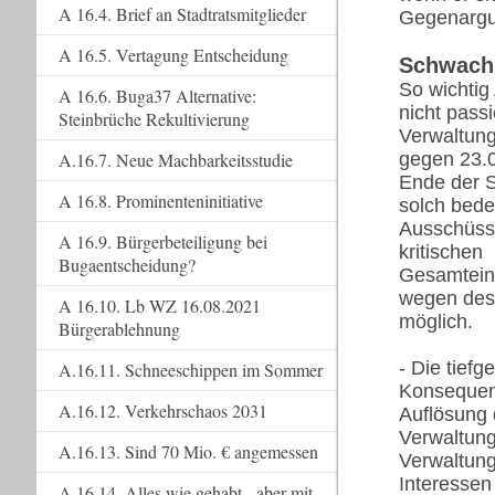
A 16.4. Brief an Stadtratsmitglieder
Gegenargu
A 16.5. Vertagung Entscheidung
Schwachs
So wichtig
A 16.6. Buga37 Alternative:
nicht pass
Steinbrüche Rekultivierung
Verwaltung
A.16.7. Neue Machbarkeitsstudie
gegen 23.0
Ende der S
A 16.8. Prominenteninitiative
solch bed
Ausschüsse 
A 16.9. Bürgerbeteiligung bei
kritischen
Bugaentscheidung?
Gesamteins
wegen des 
A 16.10. Lb WZ 16.08.2021
möglich.
Bürgerablehnung
- Die tief
A.16.11. Schneeschippen im Sommer
Konsequenz
A.16.12. Verkehrschaos 2031
Auflösung
Verwaltung
A.16.13. Sind 70 Mio. € angemessen
Verwaltung
Interessen
A.16.14. Alles wie gehabt - aber mit