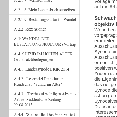
Vorlage mi
auf die Ar
A 2.1.8. Mein Lebensbuch schreiben
Schwachs
A 2.1.9. Bestattungskultur im Wandel
objektiv
A 2.2. Rezensionen
Wenn bei d
vorgeprägt
A 3: WANDEL DER
erarbeiten
BESTATTUNGSKULTUR (Vortrag)
Ausschuss 
Synode ein
A 4. SUIZID IM HOHEN ALTER
Ausschuss
Grundsatzüberlegungen
ermöglicht
positiven 
A 4.1: Landessynode EKiR 2014
Zudem ist 
A 4.2.: Leserbrief Frankfurter
die Eigeni
Rundschau "Suizid im Alter"
das nötige
Synode die
A 4.3.: "Recht auf würdigen Abschied"
schon gern
Artikel Süddeutsche Zeitung
Synodalve
22.08.2015
Da es in d
Interessen
A 4.4. "Sterbehilfe- Das Volk verliert