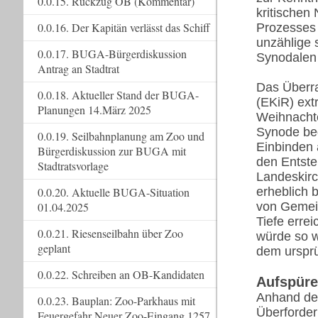
0.0.15. Rückzug OB (Kommentar)
kritischen
0.0.16. Der Kapitän verlässt das Schiff
Prozesses 
unzählige 
0.0.17. BUGA-Bürgerdiskussion
Synodalen
Antrag an Stadtrat
Das Überra
0.0.18. Aktueller Stand der BUGA-
(EKiR) ext
Planungen 14.März 2025
Weihnachte
Synode beg
0.0.19. Seilbahnplanung am Zoo und
Einbinden 
Bürgerdiskussion zur BUGA mit
den Entste
Stadtratsvorlage
Landeskirc
0.0.20. Aktuelle BUGA-Situation
erheblich 
01.04.2025
von Gemei
Tiefe erre
0.0.21. Riesenseilbahn über Zoo
würde so w
geplant
dem ursprü
0.0.22. Schreiben an OB-Kandidaten
Aufspüre
Anhand der
0.0.23. Bauplan: Zoo-Parkhaus mit
Überforde
Feuergefahr Neuer Zoo-Eingang 1257