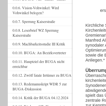
0.0.6. Vision-Vohwinkel: Wird
ers
Vohwinkel belogen?
0.0.7. Sperrung Kaiserstraße
Kirchliche
0.0.8. Leserbrief WZ Sperrung
Kirchenlei
Kaiserstraße
Gremienarb
Manfred Al
0.0.9. Machbarkeitsstudie III Kritik
synodaler 
Optimierun
0.0.10. BUGA: An Bezirksvertreter
sowie die 
Anliegen.*
0.0.11. Hauptziel der BUGA nicht
erreichbar
Überrum
0.0.12. Zwölf fatale Irrtümer zu BUGA
Überraschu
kirchenlei
0.0.13. Redemanuskript WDR 5 zur
Synodenent
BUGA-Diskussion
abwägende
spielt da
0.0.14. Kritik der BUGA 04.12.2024
zentrale R
zur Kenntn