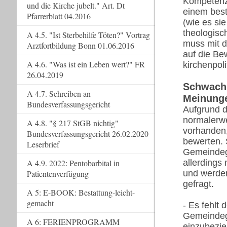
Kompetenz 
und die Kirche jubelt." Art. Dt
einem best
Pfarrerblatt 04.2016
(wie es si
theologisc
A 4.5. "Ist Sterbehilfe Töten?" Vortrag
muss mit d
Arztfortbildung Bonn 01.06.2016
auf die Be
A 4.6. "Was ist ein Leben wert?" FR
kirchenpol
26.04.2019
Schwachs
A 4.7. Schreiben an
Meinung
Bundesverfassungsgericht
Aufgrund d
normalerwe
A 4.8. "§ 217 StGB nichtig"
vorhanden,
Bundesverfassungsgericht 26.02.2020
bewerten. 
Leserbrief
Gemeindegl
A 4.9. 2022: Pentobarbital in
allerdings
Patientenverfügung
und werden
gefragt.
A 5: E-BOOK: Bestattung-leicht-
gemacht
- Es fehlt
Gemeindegl
A 6: FERIENPROGRAMM
einzubezie