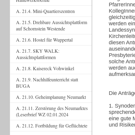
PfarrerInn
A. 21.4. Mini-Quartierszentren
KollegInne
gleichzeit
A. 21.5. Drehbare Aussichtsplattform
werden ein
auf Schornstein Westende
Landessyn
Kirchenlei
A. 21.6. Hostel für Wuppertal
diesen Ant
auseinande
A. 21.7. SKY WALK:
Presbyteri
Aussichtsplattformen
solche Ant
werden auc
A. 21.8. Kaisereck Vohwinkel
aufmerksa
A. 21.9. Nachhilfeunterricht statt
BUGA
Die Anträg
A. 21.10. Geheimplanung Neumarkt
1. Synoden
A. 21.11. Zerstörung des Neumarktes
sprechende
(Leserbrief WZ 02.01.2024
eine gute 
und Risik
A. 21.12. Fortbildung für Geflüchtete