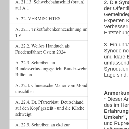
A. 21.13. Schwebebahnschild (braun)
2. Die Syn
auf A 1
der Öffentl
Gemeindegl
A. 22. VERMISCHTES
Experten 
Verbesseru
A. 22.1. Trikotfarbenkennzeichnung im
Entstehung
TV
3. Ein unp
A. 22.2. Weißes Handtuch als
Synode no
Friedensfahne: Ostern 2024
und klare 
A. 22.3. Schreiben an
umfassende
Bundesverfassungsgericht Bundeswehr
Synodalen,
Billionen
Lage sind.
A. 22.4. Chinesische Mauer vom Mond
unsichtbar
Anmerkun
* Dieser Ar
A. 22.4. Dt. Pfarrerblatt: Deutschland
des im He
auf den Kopf gestellt - und die KIrche
Erfahrung
schweigt
Umkehr",
und Ruprec
A. 22.5. Schreiben an ekd zur