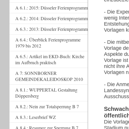
A 6.1.: 2015: Düsseler Ferienprogramm
- Die Exp
wenig Inte
A 6.2.: 2014: Düsseler Ferienprogramm
Entstehung
A 6.3.: 2013: Düsseler Ferienprogramm
Vorlagen kr
A 6.4.: Überblick Ferienprogramme
- Die mitb
1979 bis 2012
Vorlage de
Aspekte du
A 6.5.: Artikel im EKD-Buch: Kirche
Vorlage is
im Aufbruch praktisch
nicht ihre
Vorlagen ni
A 7: SONNBORNER
GEMEINDEKALEIDOSKOP 2010
- Die Anm
A 8.1.: WUPPERTAL Gestaltung
Landessyno
Döppersberg
Ausschuss
A 8.2.: Nein zur Totalsperrung B 7
Schwachs
öffentli
A 8.3.: Leserbrief WZ
Die Vorlag
A 8.4.: Resumee zur Sperrung B 7
Stadium nu