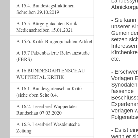
Landessyno
A 15.4. Bundestagsfraktionen
Abnickorga
Schreiben 29.10.2019
- Sie kann
A 15.5. Bürgergutachten Kritik
unserer Ki
Medienschreiben 15.01.2021
Gemeinden
setzen sic
A 15.6. Kritik Bürgergutachten Artikel
Interessen
A 15.7 Faktenbasierte Relevanzstudie
Kirchenkre
(FBRS)
etc.
A 16 BUNDESGARTENSCHAU
- Erschwer
WUPPERTAL KRITIK
Vorlagen E
Synodalen 
A 16.1. Bundesgartenschau Kritik
fassende
(siehe oben Seite 0.4.
Beschlüsse
Expertenan
A 16.2. Leserbrief Wuppertaler
Vorlagen w
Rundschau 07.03.2020
Folgenabs
A 16.3. Leserbrief Westdeutsche
- Es ist e
Zeitung
wenn er sic