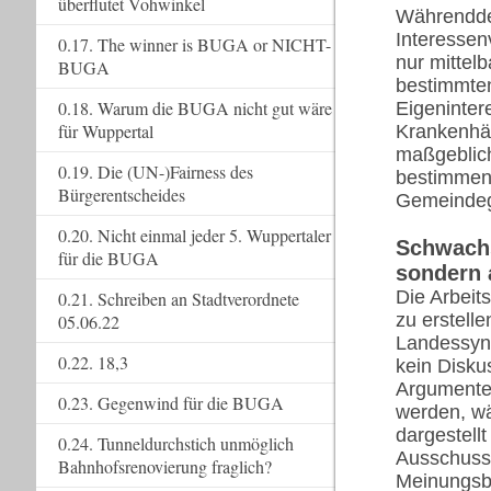
überflutet Vohwinkel
Währenddes
Interessen
0.17. The winner is BUGA or NICHT-
nur mittelb
BUGA
bestimmten
0.18. Warum die BUGA nicht gut wäre
Eigeninter
für Wuppertal
Krankenhä
maßgeblic
0.19. Die (UN-)Fairness des
bestimmen 
Bürgerentscheides
Gemeindegl
0.20. Nicht einmal jeder 5. Wuppertaler
Schwachs
für die BUGA
sondern 
Die Arbeit
0.21. Schreiben an Stadtverordnete
zu erstell
05.06.22
Landessyno
0.22. 18,3
kein Disku
Argumente 
0.23. Gegenwind für die BUGA
werden, wä
dargestell
0.24. Tunneldurchstich unmöglich
Ausschussm
Bahnhofsrenovierung fraglich?
Meinungsbi