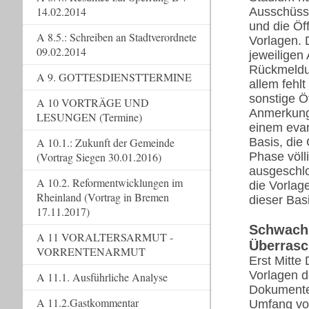
14.02.2014
Ausschüsse
und die Öf
A 8.5.: Schreiben an Stadtverordnete
Vorlagen.
09.02.2014
jeweiligen
Rückmeldun
A 9. GOTTESDIENSTTERMINE
allem fehlt
sonstige Öf
A 10 VORTRÄGE UND
Anmerkunge
LESUNGEN (Termine)
einem evan
A 10.1.: Zukunft der Gemeinde
Basis, die
(Vortrag Siegen 30.01.2016)
Phase völl
ausgeschlo
A 10.2. Reformentwicklungen im
die Vorlage
Rheinland (Vortrag in Bremen
dieser Bas
17.11.2017)
Schwachs
A 11 VORALTERSARMUT -
Überrasc
VORRENTENARMUT
Erst Mitte
Vorlagen d
A 11.1. Ausführliche Analyse
Dokumente 
A 11.2.Gastkommentar
Umfang von