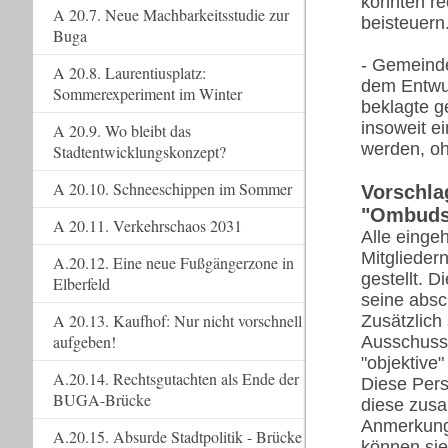
könnten re
A 20.7. Neue Machbarkeitsstudie zur
beisteuern
Buga
- Gemeinde
A 20.8. Laurentiusplatz:
dem Entwur
Sommerexperiment im Winter
beklagte g
insoweit ei
A 20.9. Wo bleibt das
werden, oh
Stadtentwicklungskonzept?
A 20.10. Schneeschippen im Sommer
Vorschla
"Ombuds
A 20.11. Verkehrschaos 2031
Alle einge
Mitgliede
A.20.12. Eine neue Fußgängerzone in
gestellt. 
Elberfeld
seine absc
A 20.13. Kaufhof: Nur nicht vorschnell
Zusätzlich 
aufgeben!
Ausschuss 
"objektive
A.20.14. Rechtsgutachten als Ende der
Diese Pers
BUGA-Brücke
diese zusa
Anmerkunge
A.20.15. Absurde Stadtpolitik - Brücke
können sie