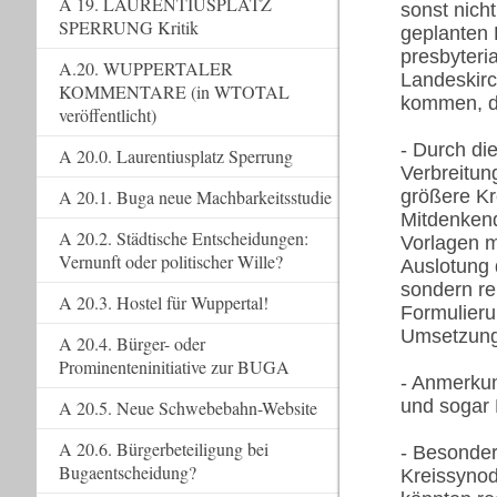
A 19. LAURENTIUSPLATZ
sonst nicht
SPERRUNG Kritik
geplanten 
presbyteri
A.20. WUPPERTALER
Landeskirc
KOMMENTARE (in WTOTAL
kommen, de
veröffentlicht)
- Durch di
A 20.0. Laurentiusplatz Sperrung
Verbreitung
A 20.1. Buga neue Machbarkeitsstudie
größere Kre
Mitdenkend
A 20.2. Städtische Entscheidungen:
Vorlagen mi
Vernunft oder politischer Wille?
Auslotung
sondern re
A 20.3. Hostel für Wuppertal!
Formulieru
Umsetzunge
A 20.4. Bürger- oder
Prominenteninitiative zur BUGA
- Anmerkun
und sogar 
A 20.5. Neue Schwebebahn-Website
A 20.6. Bürgerbeteiligung bei
- Besonder
Bugaentscheidung?
Kreissynod