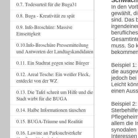
Schwachs
0.7. Todesurteil für die Buga31
In den Vo
gewählt, d
0.8. Buga - Kreativität zu spät
sind. Das b
irgendeiner
0.9. Info-Broschüre: Massive
berufliche
Einseitigkeit
Gesamtinte
0.10.Info-Broschüre Pressemitteilung
muss. So k
und Antworten der Landtagskandidaten
bekommen
0.11. Ein Stadtrat gegen seine Bürger
Beispiel 1
die ausgew
0.12. Areal Tesche: Ein weißer Fleck,
jedoch bei
entdeckt von der WZ
Leicht kön
einen Auss
0.13. Die Tafel schreit um Hilfe und die
Stadt wirbt für die BUGA
Beispiel 2
0.14. Halbe Informationen täuschen
Sterbehilf
Pflegeheim
0.15. BUGA-Träume und Realität
allem die 
synodalen 
0.16. Lawine an Parksuchverkehr
Interessen