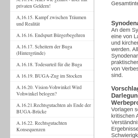
Gesamtint
privaten Geldern!
A,16.15. Kampf zwischen Träumen
Synodena
und Realität
An dem Sys
A.16.16. Endspurt Bürgerbegehren
eine von L
und kirche
A.16.17. Scheitern der Buga
werden. Al
(Hintergründe)
Synodenarb
praktische
A.16.18. Todesurteil für die Buga
von Verbes
sind.
A 16.19. BUGA-Zug im Stocken
A.16.20. Vision-Vohwinkel Wird
Vorschlag
Vohwinkel belogen?
Darlegun
Werbepro
A.16.21.Rechtsgutachten als Ende der
Vorlagen s
BUGA-Brücke
kritischen
Verständni
A.16.22. Rechtsgutachten
Ergebnisse
Konsequenzen
Schwierigk