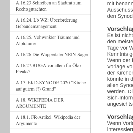
A.16.23 Schreiben an Stadtrat zum
mit benann
Rechtsgutachten
Ausschuss 
den Synoda
A.16.24. Lb WZ: Überforderung
Gebäudemanagement
Vorschla
Es ist nic
A.16.25. Vohwinkler Träume und
den meiste
Alpträume
Tage vor W
A.16.26 Die Wuppertaler NEIN-Sager
Kenntnis 
Wenn der f
A.16.27.BUGA vor allem für Öko-
Vorlage vo
Freaks?
der Kirche
könnte in 
A 17. EKD-SYNODE 2020 "Kirche
allen Syno
auf gutem (?) Grund"
werden. D
Sich-Infor
A 18. WIKIPEDIA DER
angesichts
ARGUMENTE
Vorschla
A 18.1. FR-Artikel: Wikipedia der
Argumente
Wenn Vorla
interessie