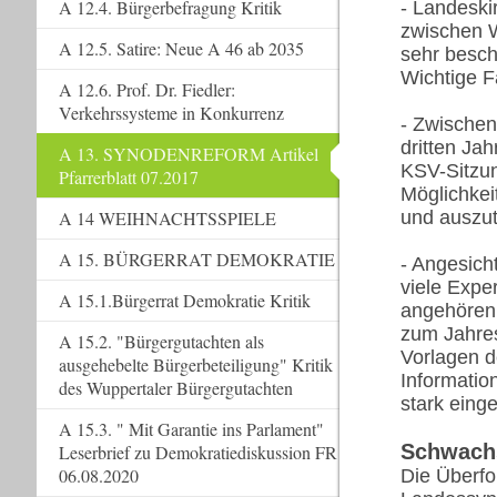
A 12.4. Bürgerbefragung Kritik
- Landeski
zwischen W
A 12.5. Satire: Neue A 46 ab 2035
sehr besch
Wichtige Fa
A 12.6. Prof. Dr. Fiedler:
Verkehrssysteme in Konkurrenz
- Zwischen
dritten Ja
A 13. SYNODENREFORM Artikel
KSV-Sitzun
Pfarrerblatt 07.2017
Möglichkei
A 14 WEIHNACHTSSPIELE
und auszu
A 15. BÜRGERRAT DEMOKRATIE
- Angesich
viele Expe
A 15.1.Bürgerrat Demokratie Kritik
angehören,
zum Jahres
A 15.2. "Bürgergutachten als
Vorlagen d
ausgehebelte Bürgerbeteiligung" Kritik
Informatio
des Wuppertaler Bürgergutachten
stark eing
A 15.3. " Mit Garantie ins Parlament"
Schwachs
Leserbrief zu Demokratiediskussion FR
06.08.2020
Die Überfo