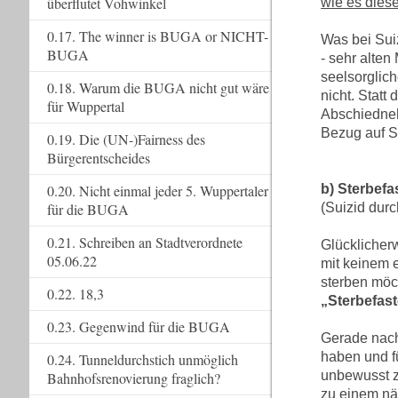
überflutet Vohwinkel
wie es diese
0.17. The winner is BUGA or NICHT-
Was bei Suiz
BUGA
- sehr alten
seelsorglich
0.18. Warum die BUGA nicht gut wäre
nicht. Statt
für Wuppertal
Abschiedneh
Bezug auf S
0.19. Die (UN-)Fairness des
Bürgerentscheides
0.20. Nicht einmal jeder 5. Wuppertaler
b) Sterbefa
für die BUGA
(Suizid dur
0.21. Schreiben an Stadtverordnete
Glücklicherw
05.06.22
mit keinem 
sterben möc
0.22. 18,3
„Sterbefas
0.23. Gegenwind für die BUGA
Gerade nach
haben und fü
0.24. Tunneldurchstich unmöglich
unbewusst zu
Bahnhofsrenovierung fraglich?
zu einem nä