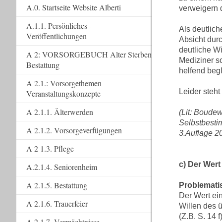
A.0. Startseite Website Alberti
verweigern
A.1.1. Persönliches -
Als deutlic
Veröffentlichungen
Absicht dur
deutliche W
A 2: VORSORGEBUCH Alter Sterben
Mediziner s
Bestattung
helfend begl
A 2.1.: Vorsorgethemen
Leider steh
Veranstaltungskonzepte
A 2.1.1. Älterwerden
(Lit: Boude
Selbstbestim
A 2.1.2. Vorsorgeverfügungen
3.Auflage 2
A 2 1.3. Pflege
c) Der Wer
A.2.1.4. Seniorenheim
A 2.1.5. Bestattung
Problemati
Der Wert ei
A 2.1.6. Trauerfeier
Willen des 
(Z.B. S. 14 
A 2.1.7. Vermächtnisse