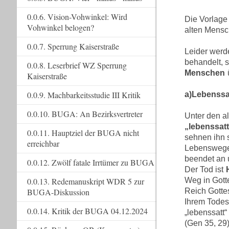
0.0.6. Vision-Vohwinkel: Wird
Die Vorlage
Vohwinkel belogen?
alten Mensc
0.0.7. Sperrung Kaiserstraße
Leider werd
behandelt, 
0.0.8. Leserbrief WZ Sperrung
Menschen
Kaiserstraße
0.0.9. Machbarkeitsstudie III Kritik
a)
Lebenssa
0.0.10. BUGA: An Bezirksvertreter
Unter den al
„lebenssat
0.0.11. Hauptziel der BUGA nicht
sehnen ihn 
erreichbar
Lebensweges
beendet an 
0.0.12. Zwölf fatale Irrtümer zu BUGA
Der Tod ist
0.0.13. Redemanuskript WDR 5 zur
Weg in Gott
BUGA-Diskussion
Reich Gottes
Ihrem Todesw
0.0.14. Kritik der BUGA 04.12.2024
„lebenssatt“
(Gen 35, 29)