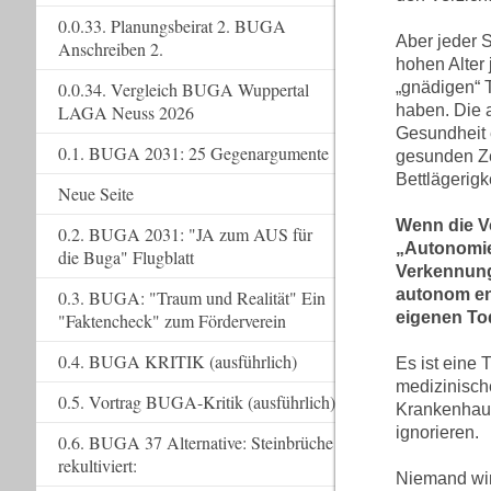
0.0.33. Planungsbeirat 2. BUGA
Aber jeder 
Anschreiben 2.
hohen Alter
0.0.34. Vergleich BUGA Wuppertal
„gnädigen“ 
LAGA Neuss 2026
haben. Die 
Gesundheit 
0.1. BUGA 2031: 25 Gegenargumente
gesunden Zei
Bettlägerigk
Neue Seite
Wenn die Vo
0.2. BUGA 2031: "JA zum AUS für
„Autonomies
die Buga" Flugblatt
Verkennung 
autonom ent
0.3. BUGA: "Traum und Realität" Ein
eigenen Tod
"Faktencheck" zum Förderverein
0.4. BUGA KRITIK (ausführlich)
Es ist eine 
medizinisch
0.5. Vortrag BUGA-Kritik (ausführlich)
Krankenhaus
ignorieren.
0.6. BUGA 37 Alternative: Steinbrüche
rekultiviert:
Niemand wir