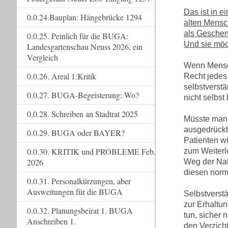
Das ist in e
0.0.24.Bauplan: Hängebrücke 1294
alten Mensch
als Geschen
0.0.25. Peinlich für die BUGA:
Und sie möc
Landesgartenschau Neuss 2026, ein
Vergleich
Wenn Mensch
0.0.26. Areal 1:Kritik
Recht jedes
selbstverst
0.0.27. BUGA-Begeisterung: Wo?
nicht selbs
0.0.28. Schreiben an Stadtrat 2025
Müsste man d
ausgedrückt
0.0.29. BUGA oder BAYER?
Patienten wi
0.0.30. KRITIK und PROBLEME Feb.
zum Weiterl
2026
Weg der Natu
diesen norm
0.0.31. Personalkürzungen, aber
Ausweitungen für die BUGA
Selbstverst
zur Erhaltun
0.0.32. Planungsbeirat 1. BUGA
tun, sicher
Anschreiben 1.
den Verzich