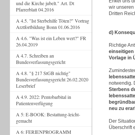
Enkel uns d
und die Kirche jubelt." Art. Dt
wir unseren
Pfarrerblatt 04.2016
Dritten Reic
A 4.5. "Ist Sterbehilfe Töten?" Vortrag
Arztfortbildung Bonn 01.06.2016
d) Konseq
A 4.6. "Was ist ein Leben wert?" FR
26.04.2019
Richtige Ant
einseitigen
A 4.7. Schreiben an
Vorlage in 
Bundesverfassungsgericht
Zumindeste
A 4.8. "§ 217 StGB nichtig"
lebenssatt
Bundesverfassungsgericht 26.02.2020
notwendig.
Leserbrief
Sterbens d
lebenssatt
A 4.9. 2022: Pentobarbital in
begründbar
Patientenverfügung
neu zu erar
A 5: E-BOOK: Bestattung-leicht-
gemacht
Der Situatio
Überschrift 
A 6: FERIENPROGRAMM