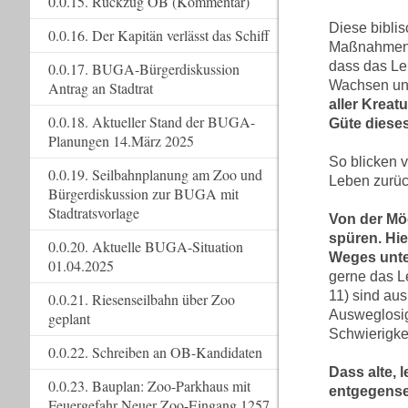
0.0.15. Rückzug OB (Kommentar)
Diese bibli
0.0.16. Der Kapitän verlässt das Schiff
Maßnahmen g
dass das Le
0.0.17. BUGA-Bürgerdiskussion
Wachsen un
Antrag an Stadtrat
aller Kreatu
0.0.18. Aktueller Stand der BUGA-
Güte diese
Planungen 14.März 2025
So blicken v
0.0.19. Seilbahnplanung am Zoo und
Leben zurüc
Bürgerdiskussion zur BUGA mit
Stadtratsvorlage
Von der Mög
spüren. Hie
0.0.20. Aktuelle BUGA-Situation
Weges unte
01.04.2025
gerne das L
11) sind au
0.0.21. Riesenseilbahn über Zoo
Ausweglosig
geplant
Schwierigkei
0.0.22. Schreiben an OB-Kandidaten
Dass alte,
0.0.23. Bauplan: Zoo-Parkhaus mit
entgegense
Feuergefahr Neuer Zoo-Eingang 1257