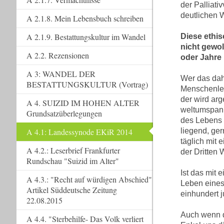
der Palliati
deutlichen 
A 2.1.8. Mein Lebensbuch schreiben
A 2.1.9. Bestattungskultur im Wandel
Diese ethi
nicht gewo
A 2.2. Rezensionen
oder Jahre 
A 3: WANDEL DER
Wer das dah
BESTATTUNGSKULTUR (Vortrag)
Menschenleb
der wird ar
A 4. SUIZID IM HOHEN ALTER
weltumspann
Grundsatzüberlegungen
des Lebens 
A 4.1: Landessynode EKiR 2014
liegend, ger
täglich mit
A 4.2.: Leserbrief Frankfurter
der Dritten 
Rundschau "Suizid im Alter"
Ist das mit 
A 4.3.: "Recht auf würdigen Abschied"
Leben eines
Artikel Süddeutsche Zeitung
einhundert 
22.08.2015
Auch wenn da
A 4.4. "Sterbehilfe- Das Volk verliert