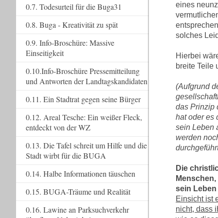
eines neunz
0.7. Todesurteil für die Buga31
vermutliche
0.8. Buga - Kreativität zu spät
entsprechen
solches Lei
0.9. Info-Broschüre: Massive
Einseitigkeit
Hierbei wär
breite Teile
0.10.Info-Broschüre Pressemitteilung
und Antworten der Landtagskandidaten
(Aufgrund d
gesellschaf
0.11. Ein Stadtrat gegen seine Bürger
das Prinzip 
0.12. Areal Tesche: Ein weißer Fleck,
hat oder es
entdeckt von der WZ
sein Leben a
werden noch
0.13. Die Tafel schreit um Hilfe und die
durchgeführt
Stadt wirbt für die BUGA
Die christl
0.14. Halbe Informationen täuschen
Menschen, 
sein Leben
0.15. BUGA-Träume und Realität
Einsicht is
0.16. Lawine an Parksuchverkehr
nicht, dass 