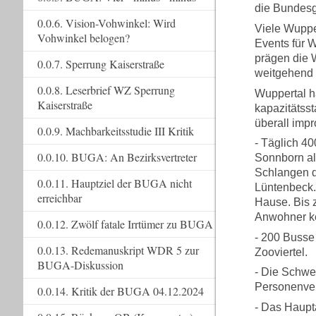
die Bundes
0.0.6. Vision-Vohwinkel: Wird
Viele Wuppe
Vohwinkel belogen?
Events für 
prägen die 
0.0.7. Sperrung Kaiserstraße
weitgehend
0.0.8. Leserbrief WZ Sperrung
Wuppertal ha
Kaiserstraße
kapazitätss
überall imp
0.0.9. Machbarkeitsstudie III Kritik
- Täglich 4
0.0.10. BUGA: An Bezirksvertreter
Sonnborn al
Schlangen d
0.0.11. Hauptziel der BUGA nicht
Lüntenbeck.
erreichbar
Hause. Bis 
Anwohner ke
0.0.12. Zwölf fatale Irrtümer zu BUGA
- 200 Busse
0.0.13. Redemanuskript WDR 5 zur
Zooviertel.
BUGA-Diskussion
- Die Schwe
Personenverk
0.0.14. Kritik der BUGA 04.12.2024
- Das Haupt