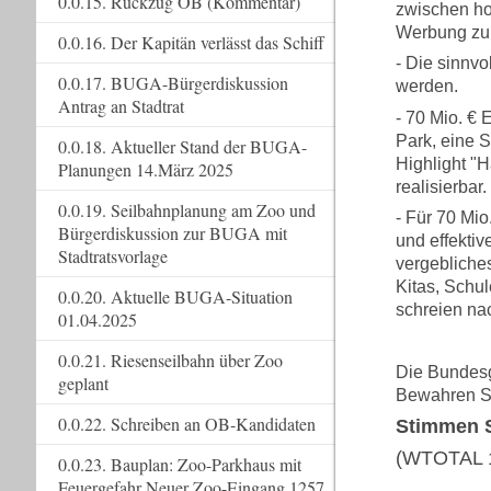
0.0.15. Rückzug OB (Kommentar)
zwischen h
Werbung zu
0.0.16. Der Kapitän verlässt das Schiff
- Die sinnv
0.0.17. BUGA-Bürgerdiskussion
werden.
Antrag an Stadtrat
- 70 Mio. € 
Park, eine S
0.0.18. Aktueller Stand der BUGA-
Highlight "
Planungen 14.März 2025
realisierbar.
0.0.19. Seilbahnplanung am Zoo und
- Für 70 Mio
Bürgerdiskussion zur BUGA mit
und effektiv
Stadtratsvorlage
vergebliche
Kitas, Schu
0.0.20. Aktuelle BUGA-Situation
schreien na
01.04.2025
0.0.21. Riesenseilbahn über Zoo
Die Bundesga
geplant
Bewahren Si
0.0.22. Schreiben an OB-Kandidaten
Stimmen S
(WTOTAL 1
0.0.23. Bauplan: Zoo-Parkhaus mit
Feuergefahr Neuer Zoo-Eingang 1257