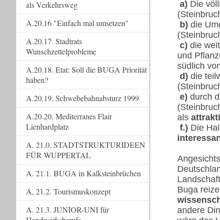
a)
Die völl
als Verkehrsweg
(Steinbru
A.20.16 "Einfach mal umsetzen"
b)
die Umge
(Steinbru
A.20.17. Stadtrats
c)
die wei
Wunschzettelprobleme
und Pflanz
südlich v
A.20.18. Etat: Soll die BUGA Priorität
d)
die tei
haben?
(Steinbruc
e)
durch di
A.20.19. Schwebebahnabsturz 1999
(Steinbruc
A.20.20. Mediterranes Flair
als
attrakt
Lienhardplatz
f.)
Die Hal
interessa
A. 21.0. STADTSTRUKTURIDEEN
FÜR WUPPERTAL
Angesichts
Deutschlan
A. 21.1. BUGA in Kalksteinbrüchen
Landschaft
Buga reize
A, 21.2. Tourismuskonzept
wissensch
A. 21.3. JUNIOR-UNI für
andere Di
Handwerksberufe