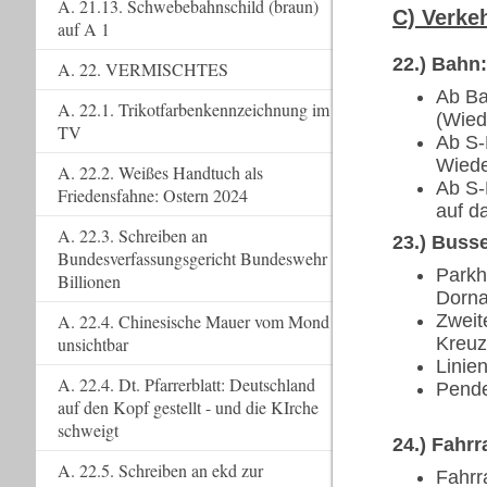
A. 21.13. Schwebebahnschild (braun)
C) Verke
auf A 1
22.) Bahn
A. 22. VERMISCHTES
Ab Ba
A. 22.1. Trikotfarbenkennzeichnung im
(Wied
TV
Ab S-
Wiede
A. 22.2. Weißes Handtuch als
Ab S-
Friedensfahne: Ostern 2024
auf d
A. 22.3. Schreiben an
23.) Buss
Bundesverfassungsgericht Bundeswehr
Parkh
Billionen
Dorna
A. 22.4. Chinesische Mauer vom Mond
Zweit
unsichtbar
Kreu
Linie
A. 22.4. Dt. Pfarrerblatt: Deutschland
Pende
auf den Kopf gestellt - und die KIrche
schweigt
24.) Fahr
A. 22.5. Schreiben an ekd zur
Fahrr