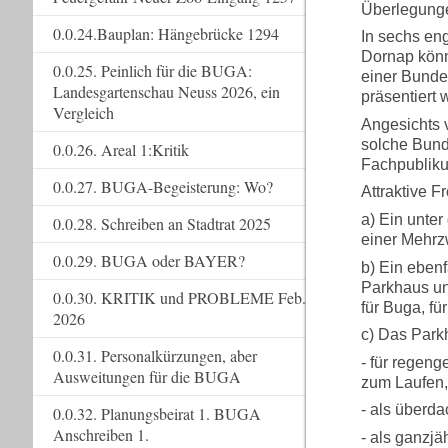
Überlegung
0.0.24.Bauplan: Hängebrücke 1294
In sechs e
Dornap könn
0.0.25. Peinlich für die BUGA:
einer Bunde
Landesgartenschau Neuss 2026, ein
präsentiert 
Vergleich
Angesichts 
solche Bund
0.0.26. Areal 1:Kritik
Fachpubliku
0.0.27. BUGA-Begeisterung: Wo?
Attraktive F
a) Ein unte
0.0.28. Schreiben an Stadtrat 2025
einer Mehrz
0.0.29. BUGA oder BAYER?
b) Ein ebenf
Parkhaus un
0.0.30. KRITIK und PROBLEME Feb.
für Buga, fü
2026
c) Das Park
0.0.31. Personalkürzungen, aber
- für regeng
Ausweitungen für die BUGA
zum Laufen,
- als überda
0.0.32. Planungsbeirat 1. BUGA
Anschreiben 1.
- als ganzjä