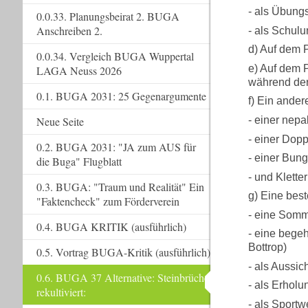
- als Übungs
0.0.33. Planungsbeirat 2. BUGA
Anschreiben 2.
- als Schul
d) Auf dem P
0.0.34. Vergleich BUGA Wuppertal
e) Auf dem 
LAGA Neuss 2026
während der
0.1. BUGA 2031: 25 Gegenargumente
f) Ein ander
Neue Seite
- einer nep
- einer Dop
0.2. BUGA 2031: "JA zum AUS für
- einer Bun
die Buga" Flugblatt
- und Klett
0.3. BUGA: "Traum und Realität" Ein
g) Eine best
"Faktencheck" zum Förderverein
- eine Somm
0.4. BUGA KRITIK (ausführlich)
- eine bege
Bottrop)
0.5. Vortrag BUGA-Kritik (ausführlich)
- als Aussic
0.6. BUGA 37 Alternative: Steinbrüche
- als Erholun
rekultiviert:
- als Sportw