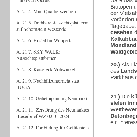
wäre das V
Biotopen 
A. 21.4. Mini-Quartierszentren
der Vielza
Veränderun
A. 21.5. Drehbare Aussichtsplattform
Tagebaue, 
auf Schornstein Westende
gesehen dü
Kalkabbau
A. 21.6. Hostel für Wuppertal
Mondlands
A. 21.7. SKY WALK:
Waldgebie
Aussichtsplattformen
20.)
Als Fl
A. 21.8. Kaisereck Vohwinkel
des
Lands
Parkhaus 
A. 21.9. Nachhilfeunterricht statt
BUGA
21.)
Die
kü
A. 21.10. Geheimplanung Neumarkt
vielen in
Wettbewer
A. 21.11. Zerstörung des Neumarktes
Betonbeg
(Leserbrief WZ 02.01.2024
ein intere
A. 21.12. Fortbildung für Geflüchtete