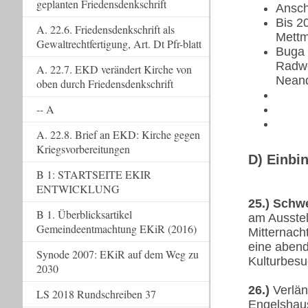
geplanten Friedensdenkschrift
Ansch
Bis 2
A. 22.6. Friedensdenkschrift als
Mettm
Gewaltrechtfertigung, Art. Dt Pfr-blatt
Buga 
Radwe
A. 22.7. EKD verändert Kirche von
Neand
oben durch Friedensdenkschrift
-- A
A. 22.8. Brief an EKD: Kirche gegen
Kriegsvorbereitungen
D) Einbi
B 1: STARTSEITE EKIR
ENTWICKLUNG
25.) Sch
B 1. Überblicksartikel
am Ausstel
Gemeindeentmachtung EKiR (2016)
Mitternac
eine aben
Synode 2007: EKiR auf dem Weg zu
Kulturbesu
2030
26.)
Verlän
LS 2018 Rundschreiben 37
Engelshau