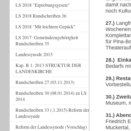
damit nac
LS 2018 "Erprobungsgesetz"
noch Kultu
LS 2018 Rundschreiben 36
27.)
Langfr
LS 2018 "Mit leichtem Gepäck"
Wochenend
Komplettan
LS 2017: Gemeindezugehörigkeit
für Pina-B
Rundschreiben 35
Theaterauf
Landessynode 2015
28.)
Einka
Kap. B 1: 2013 STRUKTUR DER
Bedarfs mi
LANDESKIRCHE
29.) Rest
Rundschreiben 27 (03.11.2013)
Vorbestel
Rundschreiben 30 (08.01.2014) zu LS
30.)
Zweit
2014
Museum, m
Rundschreiben 33 (.1.2015) Reform der
31.) Aben
Landessynde
Friedrich 
Reform der Landessynode (Vorschlag)
Muckertal,