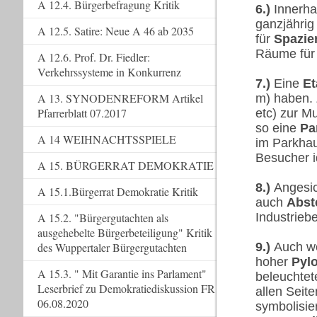
A 12.4. Bürgerbefragung Kritik
6.)
Innerha
ganzjährig
A 12.5. Satire: Neue A 46 ab 2035
für
Spazie
Räume für 
A 12.6. Prof. Dr. Fiedler:
Verkehrssysteme in Konkurrenz
7.)
Eine
Et
A 13. SYNODENREFORM Artikel
m) haben.
Pfarrerblatt 07.2017
etc) zur M
so eine
Pa
A 14 WEIHNACHTSSPIELE
im Parkhau
Besucher i
A 15. BÜRGERRAT DEMOKRATIE
8.)
Angesic
A 15.1.Bürgerrat Demokratie Kritik
auch
Abst
Industriebe
A 15.2. "Bürgergutachten als
ausgehebelte Bürgerbeteiligung" Kritik
9.)
Auch wen
des Wuppertaler Bürgergutachten
hoher
Pyl
A 15.3. " Mit Garantie ins Parlament"
beleuchtet
Leserbrief zu Demokratiediskussion FR
allen Seit
06.08.2020
symbolisie