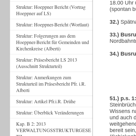
18.00 Uhr 
Struktur: Hoeppner Bericht (Vortrag
(spontan b
Hoeppner auf LS)
32.)
Spätna
Struktur: Hoeppner-Bericht (Wortlaut)
33.) Busru
Struktur: Folgerungen aus dem
Nordbahntr
Hoeppner-Bericht für Gemeinden und
Kirchenkreise (Alberti)
34.) Busr
Struktur: Präsesbericht LS 2013
(Ausschnitt Strukturteil)
Struktur: Anmerkungen zum
Strukturteil im Präsesbericht Pfr. i.R.
Alberti
51.) p.s. 1
Struktur: Artikel Pfr.i.R. Drühe
Steinbrüch
Wissens na
Struktur: Überblick Veränderungen
und auch d
Kap. B 2: 2013
weitgehend
VERWALTUNGSSTRUKTURGESE
bereit sei