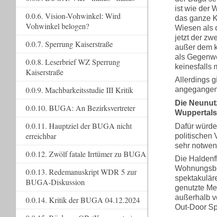
ist wie der 
0.0.6. Vision-Vohwinkel: Wird
das ganze K
Vohwinkel belogen?
Wiesen als d
jetzt der zw
0.0.7. Sperrung Kaiserstraße
außer dem kl
als Gegenwe
0.0.8. Leserbrief WZ Sperrung
keinesfalls 
Kaiserstraße
Allerdings g
0.0.9. Machbarkeitsstudie III Kritik
angegangen
Die Neunut
0.0.10. BUGA: An Bezirksvertreter
Wuppertals
0.0.11. Hauptziel der BUGA nicht
Dafür würde
erreichbar
politischen
sehr notwen
0.0.12. Zwölf fatale Irrtümer zu BUGA
Die Haldenfl
Wohnungsbau 
0.0.13. Redemanuskript WDR 5 zur
spektakuläre
BUGA-Diskussion
genutzte Me
außerhalb v
0.0.14. Kritik der BUGA 04.12.2024
Out-Door Sp