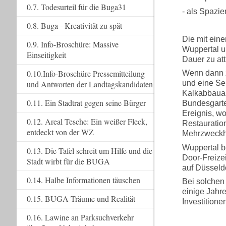
0.7. Todesurteil für die Buga31
- als Spazie
0.8. Buga - Kreativität zu spät
Die mit ein
0.9. Info-Broschüre: Massive
Wuppertal u
Einseitigkeit
Dauer zu at
0.10.Info-Broschüre Pressemitteilung
Wenn dann z
und Antworten der Landtagskandidaten
und eine Sei
Kalkabbauar
0.11. Ein Stadtrat gegen seine Bürger
Bundesgarte
Ereignis, wo
0.12. Areal Tesche: Ein weißer Fleck,
Restauratio
entdeckt von der WZ
Mehrzweckha
Wuppertal b
0.13. Die Tafel schreit um Hilfe und die
Door-Freize
Stadt wirbt für die BUGA
auf Düsseld
0.14. Halbe Informationen täuschen
Bei solchen
einige Jahr
0.15. BUGA-Träume und Realität
Investition
0.16. Lawine an Parksuchverkehr