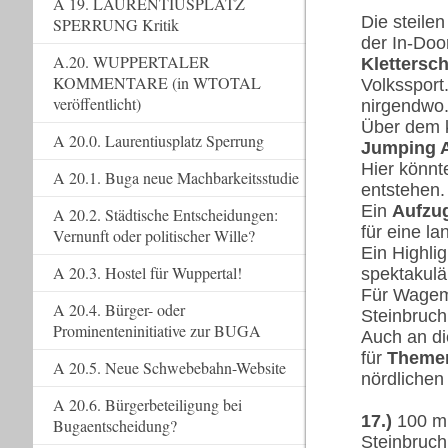
A 19. LAURENTIUSPLATZ
Die steile
SPERRUNG Kritik
der In-Doo
A.20. WUPPERTALER
Klettersc
KOMMENTARE (in WTOTAL
Volkssport
veröffentlicht)
nirgendwo
Über dem k
A 20.0. Laurentiusplatz Sperrung
Jumping 
Hier könnt
A 20.1. Buga neue Machbarkeitsstudie
entstehen.
Ein
Aufzu
A 20.2. Städtische Entscheidungen:
für eine l
Vernunft oder politischer Wille?
Ein Highli
A 20.3. Hostel für Wuppertal!
spektakul
Für Wagem
A 20.4. Bürger- oder
Steinbruch
Prominenteninitiative zur BUGA
Auch an d
für
Theme
A 20.5. Neue Schwebebahn-Website
nördlichen
A 20.6. Bürgerbeteiligung bei
17.)
100 m 
Bugaentscheidung?
Steinbruch