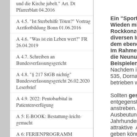
und die Kirche jubelt." Art. Dt
Pfarrerblatt 04.2016
Ein "Spor
A 4.5. "Ist Sterbehilfe Töten?" Vortrag
Wieden mit
Arztfortbildung Bonn 01.06.2016
Rockkonze
diversen 
A 4.6. "Was ist ein Leben wert?" FR
dem ebene
26.04.2019
Im Rahme
A 4.7. Schreiben an
die Neunu
Bundesverfassungsgericht
Beispiele
Nachdem in
A 4.8. "§ 217 StGB nichtig"
535, Dorna
Bundesverfassungsgericht 26.02.2020
betrieben w
Leserbrief
Sollten
ge
A 4.9. 2022: Pentobarbital in
entgegenst
Patientenverfügung
anstreben.
Ausbeutung
A 5: E-BOOK: Bestattung-leicht-
Jahrhunde
gemacht
attraktive
A 6: FERIENPROGRAMM
geben kön