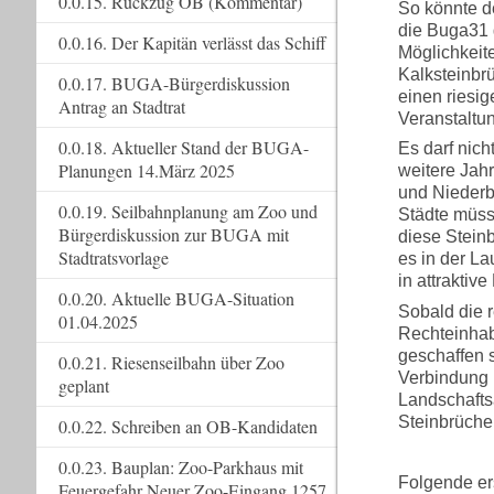
0.0.15. Rückzug OB (Kommentar)
So könnte d
die Buga31 g
0.0.16. Der Kapitän verlässt das Schiff
Möglichkeit
Kalksteinbr
0.0.17. BUGA-Bürgerdiskussion
einen riesig
Antrag an Stadtrat
Veranstaltu
0.0.18. Aktueller Stand der BUGA-
Es darf nich
Planungen 14.März 2025
weitere Jah
und Niederb
0.0.19. Seilbahnplanung am Zoo und
Städte müsse
Bürgerdiskussion zur BUGA mit
diese Stein
Stadtratsvorlage
es in der L
in attraktive
0.0.20. Aktuelle BUGA-Situation
Sobald die r
01.04.2025
Rechteinhab
geschaffen 
0.0.21. Riesenseilbahn über Zoo
Verbindung 
geplant
Landschafts
Steinbrüche
0.0.22. Schreiben an OB-Kandidaten
0.0.23. Bauplan: Zoo-Parkhaus mit
Folgende e
Feuergefahr Neuer Zoo-Eingang 1257