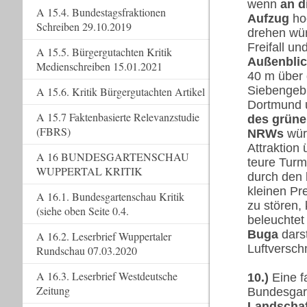
wenn
an d
A 15.4. Bundestagsfraktionen
Aufzug
hoc
Schreiben 29.10.2019
drehen wür
Freifall u
A 15.5. Bürgergutachten Kritik
Außenbli
Medienschreiben 15.01.2021
40 m über 
Siebengebi
A 15.6. Kritik Bürgergutachten Artikel
Dortmund u
A 15.7 Faktenbasierte Relevanzstudie
des grüne
(FBRS)
NRWs
wür
Attraktion 
A 16 BUNDESGARTENSCHAU
teure Turm
WUPPERTAL KRITIK
durch den 
kleinen Pr
A 16.1. Bundesgartenschau Kritik
zu stören,
(siehe oben Seite 0.4.
beleuchtet
Buga
darst
A 16.2. Leserbrief Wuppertaler
Luftversch
Rundschau 07.03.2020
A 16.3. Leserbrief Westdeutsche
10.)
Eine f
Zeitung
Bundesgar
Landschaf