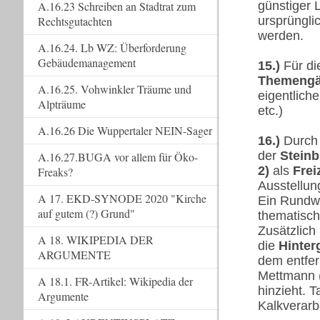
günstiger 
A.16.23 Schreiben an Stadtrat zum
ursprüngli
Rechtsgutachten
werden.
A.16.24. Lb WZ: Überforderung
Gebäudemanagement
15.)
Für di
Themengä
A.16.25. Vohwinkler Träume und
eigentlich
Alpträume
etc.)
A.16.26 Die Wuppertaler NEIN-Sager
16.)
Durch
der
Stein
A.16.27.BUGA vor allem für Öko-
2)
als
Frei
Freaks?
Ausstellu
A 17. EKD-SYNODE 2020 "Kirche
Ein Rundw
auf gutem (?) Grund"
thematisc
Zusätzlich
A 18. WIKIPEDIA DER
die
Hinter
ARGUMENTE
dem entfer
Mettmann (
A 18.1. FR-Artikel: Wikipedia der
hinzieht. 
Argumente
Kalkverar