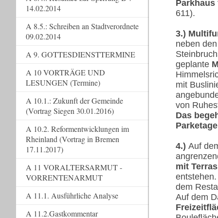
Parkhaus 
14.02.2014
611).
A 8.5.: Schreiben an Stadtverordnete
3.) Multi
09.02.2014
neben den 
Steinbruch
A 9. GOTTESDIENSTTERMINE
geplante
M
A 10 VORTRÄGE UND
Himmelsric
LESUNGEN (Termine)
mit Buslin
angebunden
A 10.1.: Zukunft der Gemeinde
von Ruhest
(Vortrag Siegen 30.01.2016)
Das begeh
Parketage
A 10.2. Reformentwicklungen im
Rheinland (Vortrag in Bremen
4.)
Auf d
17.11.2017)
angrenzend
mit Terra
A 11 VORALTERSARMUT -
entstehen.
VORRENTENARMUT
dem Resta
A 11.1. Ausführliche Analyse
Auf dem Da
Freizeitfl
A 11.2.Gastkommentar
Boulefläch