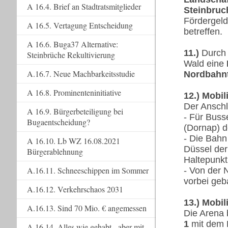
A 16.4. Brief an Stadtratsmitglieder
Steinbruc
Fördergeld
A 16.5. Vertagung Entscheidung
betreffen.
A 16.6. Buga37 Alternative:
11.)
Durch 
Steinbrüche Rekultivierung
Wald eine
A.16.7. Neue Machbarkeitsstudie
Nordbahn
A 16.8. Prominenteninitiative
12.) Mobil
Der Anschl
A 16.9. Bürgerbeteiligung bei
- Für Buss
Bugaentscheidung?
(Dornap) d
- Die Bahn
A 16.10. Lb WZ 16.08.2021
Düssel
der
Bürgerablehnung
Haltepunkt
A.16.11. Schneeschippen im Sommer
- Von der 
vorbei geb
A.16.12. Verkehrschaos 2031
13.) Mobil
A.16.13. Sind 70 Mio. € angemessen
Die Arena 
1
mit dem 
A.16.14. Alles wie gehabt - aber mit