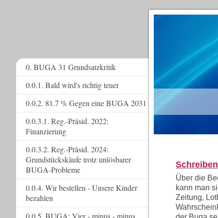
0. BUGA 31 Grundsatzkritik
0.0.1. Bald wird's richtig teuer
www.
0.0.2. 81.7 % Gegen eine BUGA 2031
0.0.3.1. Reg.-Präsid. 2022:
Finanzierung
0.0.3.2. Reg.-Präsid. 2024:
Grundstückskäufe trotz unlösbarer
Schreiben
BUGA-Probleme
Über die Be
0.0.4. Wir bestellen - Unsere Kinder
kann man si
bezahlen
Zeitung, Lo
Wahrscheinli
0.0.5. BUGA: Vier - minus - minus
der Buga se