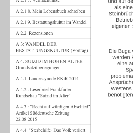
und auf de
als ein
A 2.1.8. Mein Lebensbuch schreiben
Steinbrüc
Betrieb
A 2.1.9. Bestattungskultur im Wandel
eigenen 
A 2.2. Rezensionen
A 3: WANDEL DER
BESTATTUNGSKULTUR (Vortrag)
Die Buga 
werden k
A 4. SUIZID IM HOHEN ALTER
eine a
Grundsatzüberlegungen
Spa
problema
A 4.1: Landessynode EKiR 2014
Ansprüche
Westens 
A 4.2.: Leserbrief Frankfurter
benötigte
Rundschau "Suizid im Alter"
A 4.3.: "Recht auf würdigen Abschied"
Artikel Süddeutsche Zeitung
22.08.2015
A 4.4. "Sterbehilfe- Das Volk verliert