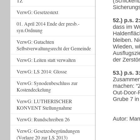
TZ
(Schickenb
Sicherungs
VerwG: Gesetzestext
52.) p.s. 2
01. April 2014 Ende der presb.-
dass im W
syn.Ordnung
Haldenfläc
bleiben. N
VerwG: Gutachten
Wieden, wi
Selbstverwaltungsrecht der Gemeinde
Ausflugszie
der Zerstö
VerwG: Leiten statt verwalten
VerwG: LS 2014: Glosse
53.) p.s. 3
Zusammenar
VerwG: Synodenbeschluss zur
machen: "Z
Kostendeckelung
Out-Door-P
Grube 7 in
VerwG: LUTHERISCHER
KONVENT Stellungnahme
Autor: Manf
VerwG: Rundschreiben 26
VerwG: Gesetzesbegründungen
(Vorlage 20 zur LS 2013)