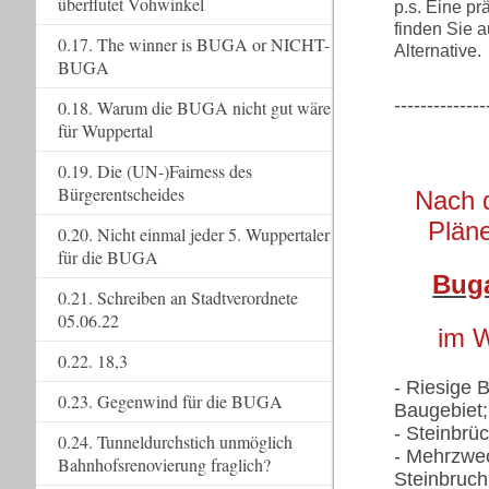
überflutet Vohwinkel
p.s. Eine p
finden Sie 
0.17. The winner is BUGA or NICHT-
Alternative.
BUGA
--------------
0.18. Warum die BUGA nicht gut wäre
für Wuppertal
0.19. Die (UN-)Fairness des
Bürgerentscheides
Nach 
Pläne
0.20. Nicht einmal jeder 5. Wuppertaler
für die BUGA
Buga
0.21. Schreiben an Stadtverordnete
05.06.22
im W
0.22. 18,3
- Riesige 
0.23. Gegenwind für die BUGA
Baugebiet;
- Steinbrü
0.24. Tunneldurchstich unmöglich
- Mehrzwec
Bahnhofsrenovierung fraglich?
Steinbruch