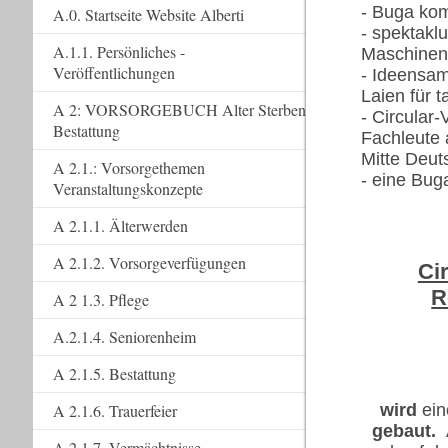
- Buga kom
A.0. Startseite Website Alberti
- spektakl
A.1.1. Persönliches -
Maschinen
Veröffentlichungen
- Ideensam
Laien für 
A 2: VORSORGEBUCH Alter Sterben
- Circular-
Bestattung
Fachleute 
Mitte Deut
A 2.1.: Vorsorgethemen
- eine Bug
Veranstaltungskonzepte
A 2.1.1. Älterwerden
A 2.1.2. Vorsorgeverfügungen
Ci
R
A 2 1.3. Pflege
A.2.1.4. Seniorenheim
A 2.1.5. Bestattung
wird
ei
A 2.1.6. Trauerfeier
gebaut.
A 2.1.7. Vermächtnisse