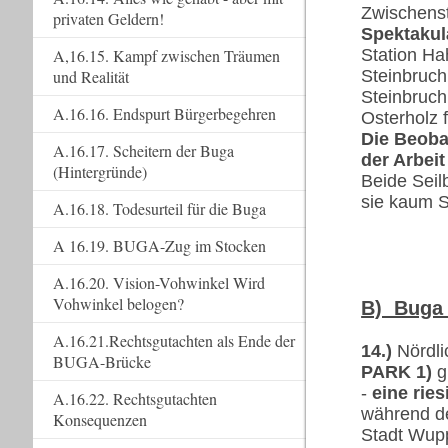
Zwischenst
privaten Geldern!
Spektakul
Station Ha
A,16.15. Kampf zwischen Träumen
Steinbruch
und Realität
Steinbruch
A.16.16. Endspurt Bürgerbegehren
Osterholz 
Die Beoba
A.16.17. Scheitern der Buga
der Arbeit
(Hintergründe)
Beide Seil
sie kaum 
A.16.18. Todesurteil für die Buga
A 16.19. BUGA-Zug im Stocken
A.16.20. Vision-Vohwinkel Wird
Vohwinkel belogen?
B) Buga 
A.16.21.Rechtsgutachten als Ende der
14.)
Nördli
BUGA-Brücke
PARK 1)
g
-
eine ries
A.16.22. Rechtsgutachten
während d
Konsequenzen
Stadt Wupp