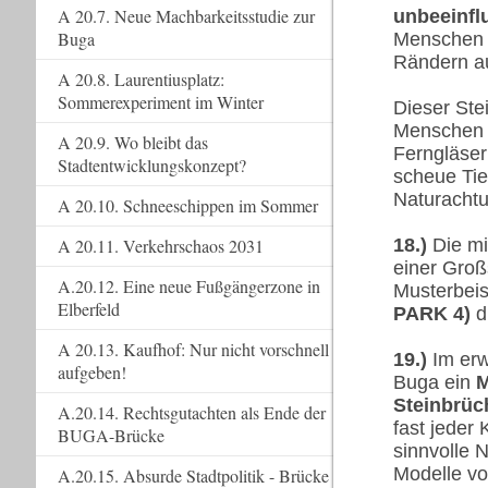
A 20.7. Neue Machbarkeitsstudie zur
unbeeinfl
Buga
Menschen w
Rändern a
A 20.8. Laurentiusplatz:
Sommerexperiment im Winter
Dieser Ste
Menschen a
A 20.9. Wo bleibt das
Ferngläser
Stadtentwicklungskonzept?
scheue Ti
Naturacht
A 20.10. Schneeschippen im Sommer
18.)
Die mi
A 20.11. Verkehrschaos 2031
einer Groß
A.20.12. Eine neue Fußgängerzone in
Musterbeis
Elberfeld
PARK 4)
d
A 20.13. Kaufhof: Nur nicht vorschnell
19.)
Im erw
aufgeben!
Buga ein
M
Steinbrüc
A.20.14. Rechtsgutachten als Ende der
fast jeder
BUGA-Brücke
sinnvolle 
Modelle vo
A.20.15. Absurde Stadtpolitik - Brücke