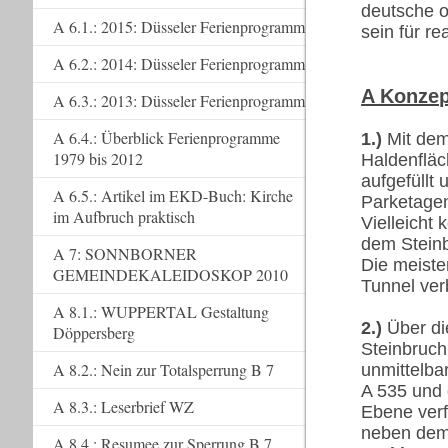
deutsche o
A 6.1.: 2015: Düsseler Ferienprogramm
sein für re
A 6.2.: 2014: Düsseler Ferienprogramm
A Konzep
A 6.3.: 2013: Düsseler Ferienprogramm
A 6.4.: Überblick Ferienprogramme
1.)
Mit de
1979 bis 2012
Haldenfläc
aufgefüllt 
A 6.5.: Artikel im EKD-Buch: Kirche
Parketage
im Aufbruch praktisch
Vielleicht
dem Steinb
A 7: SONNBORNER
Die meiste
GEMEINDEKALEIDOSKOP 2010
Tunnel ve
A 8.1.: WUPPERTAL Gestaltung
2.)
Über di
Döppersberg
Steinbruch
A 8.2.: Nein zur Totalsperrung B 7
unmittelba
A 535 und 
A 8.3.: Leserbrief WZ
Ebene verf
neben de
A 8.4.: Resumee zur Sperrung B 7