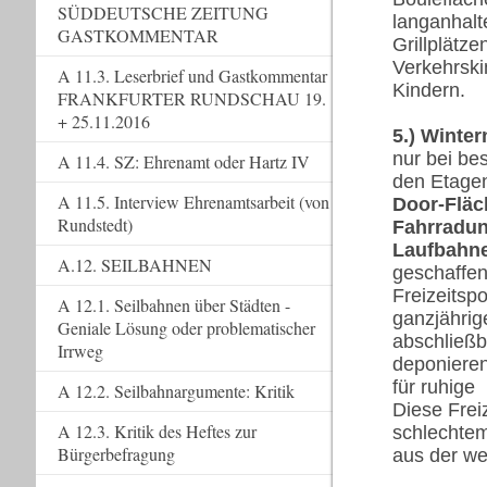
SÜDDEUTSCHE ZEITUNG
langanhalt
GASTKOMMENTAR
Grillplätz
Verkehrski
A 11.3. Leserbrief und Gastkommentar
Kindern.
FRANKFURTER RUNDSCHAU 19.
+ 25.11.2016
5.)
Winter
nur bei be
A 11.4. SZ: Ehrenamt oder Hartz IV
den Etag
A 11.5. Interview Ehrenamtsarbeit (von
Door-Fläc
Rundstedt)
Fahrradun
Laufbahn
A.12. SEILBAHNEN
geschaffen
Freizeitsp
A 12.1. Seilbahnen über Städten -
ganzjährig
Geniale Lösung oder problematischer
abschließb
Irrweg
deponieren
für ruhige
A 12.2. Seilbahnargumente: Kritik
Diese Frei
A 12.3. Kritik des Heftes zur
schlechtem
Bürgerbefragung
aus der w