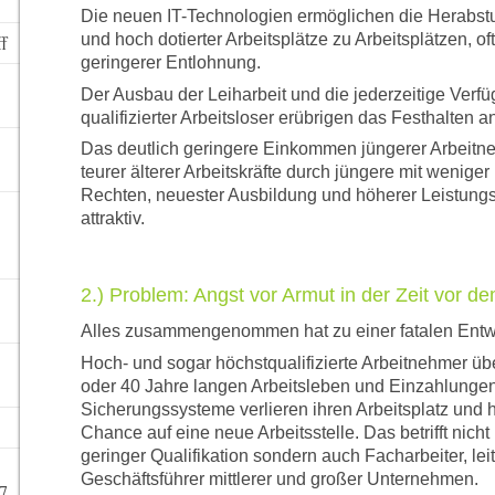
Die neuen IT-Technologien ermöglichen die Herabstuf
und hoch dotierter Arbeitsplätze zu Arbeitsplätzen, oft 
ff
geringerer Entlohnung.
Der Ausbau der Leiharbeit und die jederzeitige Verfü
qualifizierter Arbeitsloser erübrigen das Festhalten a
Das deutlich geringere Einkommen jüngerer Arbeitn
teurer älterer Arbeitskräfte durch jüngere mit wenig
Rechten, neuester Ausbildung und höherer Leistungsf
attraktiv.
2.) Problem: Angst vor Armut in der Zeit vor de
Alles zusammengenommen hat zu einer fatalen Entwi
Hoch- und sogar höchstqualifizierte Arbeitnehmer üb
oder 40 Jahre langen Arbeitsleben und Einzahlungen 
Sicherungssysteme verlieren ihren Arbeitsplatz und 
Chance auf eine neue Arbeitsstelle. Das betrifft nicht
geringer Qualifikation sondern auch Facharbeiter, le
Geschäftsführer mittlerer und großer Unternehmen.
7