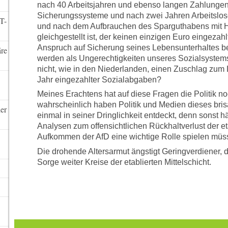
nach 40 Arbeitsjahren und ebenso langen Zahlungen 
Sicherungssysteme und nach zwei Jahren Arbeitslos
T-
und nach dem Aufbrauchen des Sparguthabens mit H
gleichgestellt ist, der keinen einzigen Euro eingezahl
Anspruch auf Sicherung seines Lebensunterhaltes be
re
werden als Ungerechtigkeiten unseres Sozialsystem
nicht, wie in den Niederlanden, einen Zuschlag zum 
Jahr eingezahlter Sozialabgaben?
Meines Erachtens hat auf diese Fragen die Politik n
wahrscheinlich haben Politik und Medien dieses bri
ler
einmal in seiner Dringlichkeit entdeckt, denn sonst 
Analysen zum offensichtlichen Rückhaltverlust der e
Aufkommen der AfD eine wichtige Rolle spielen müs
Die drohende Altersarmut ängstigt Geringverdiener, di
Sorge weiter Kreise der etablierten Mittelschicht.