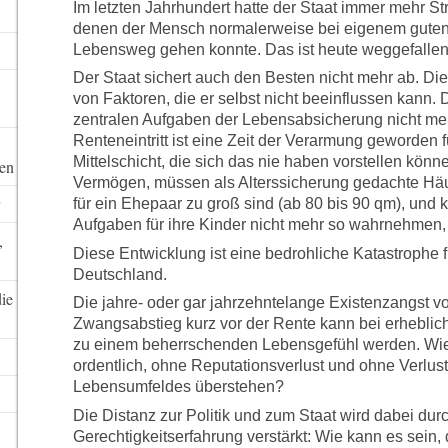
Im letzten Jahrhundert hatte der Staat immer mehr Stru
denen der Mensch normalerweise bei eigenem guten 
Lebensweg gehen konnte. Das ist heute weggefallen
Der Staat sichert auch den Besten nicht mehr ab. Di
von Faktoren, die er selbst nicht beeinflussen kann. 
zentralen Aufgaben der Lebensabsicherung nicht meh
Renteneintritt ist eine Zeit der Verarmung geworden 
Mittelschicht, die sich das nie haben vorstellen könne
ten
Vermögen, müssen als Alterssicherung gedachte Häu
für ein Ehepaar zu groß sind (ab 80 bis 90 qm), und 
Aufgaben für ihre Kinder nicht mehr so wahrnehmen, 
,
Diese Entwicklung ist eine bedrohliche Katastrophe fü
Deutschland.
die
Die jahre- oder gar jahrzehntelange Existenzangst vo
Zwangsabstieg kurz vor der Rente kann bei erhebliche
zu einem beherrschenden Lebensgefühl werden. Wie 
ordentlich, ohne Reputationsverlust und ohne Verlus
Lebensumfeldes überstehen?
Die Distanz zur Politik und zum Staat wird dabei dur
Gerechtigkeitserfahrung verstärkt: Wie kann es sein,