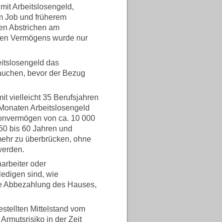
mit Arbeitslosengeld,
em Job und früherem
gen Abstrichen am
ten Vermögens wurde nur
itslosengeld das
auchen, bevor der Bezug
t vielleicht 35 Berufsjahren
 Monaten Arbeitslosengeld
honvermögen von ca. 10 000
50 bis 60 Jahren und
t mehr zu überbrücken, ohne
werden.
arbeiter oder
ledigen sind, wie
ge Abbezahlung des Hauses,
estellten Mittelstand vom
Armutsrisiko in der Zeit