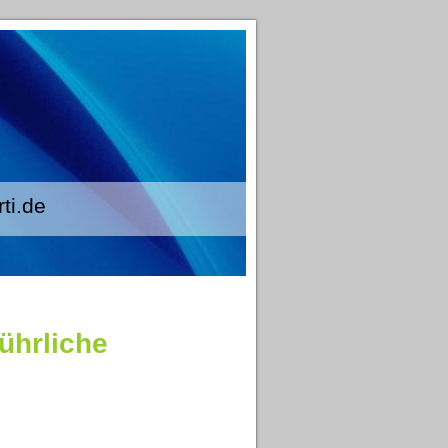
.de
führliche