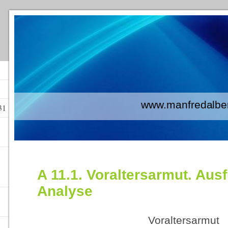
www.manfredalberti
31
A 11.1. Voraltersarmut. Aus
Analyse
Voraltersarmut