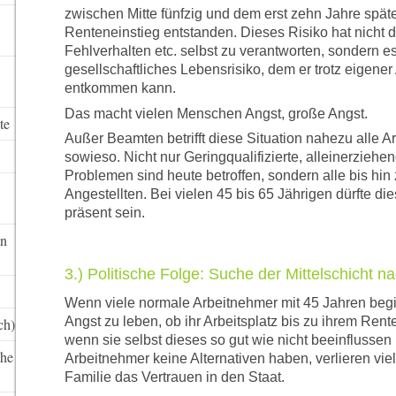
zwischen Mitte fünfzig und dem erst zehn Jahre spä
Renteneinstieg entstanden. Dieses Risiko hat nicht
Fehlverhalten etc. selbst zu verantworten, sondern es
gesellschaftliches Lebensrisiko, dem er trotz eigene
entkommen kann.
Das macht vielen Menschen Angst, große Angst.
te
Außer Beamten betrifft diese Situation nahezu alle 
sowieso. Nicht nur Geringqualifizierte, alleinerzieh
Problemen sind heute betroffen, sondern alle bis hin
Angestellten. Bei vielen 45 bis 65 Jährigen dürfte di
präsent sein.
in
3.) Politische Folge: Suche der Mittelschicht na
Wenn viele normale Arbeitnehmer mit 45 Jahren beg
Angst zu leben, ob ihr Arbeitsplatz bis zu ihrem Renten
ch)
wenn sie selbst dieses so gut wie nicht beeinflussen 
che
Arbeitnehmer keine Alternativen haben, verlieren vie
Familie das Vertrauen in den Staat.