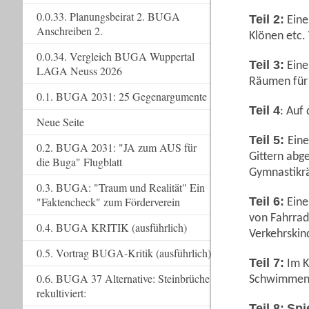
0.0.33. Planungsbeirat 2. BUGA
Teil 2:
Eine
Anschreiben 2.
Klönen etc.
0.0.34. Vergleich BUGA Wuppertal
Teil 3:
Ein
LAGA Neuss 2026
Räumen für 
0.1. BUGA 2031: 25 Gegenargumente
Teil 4
: Auf
Neue Seite
Teil 5:
Ein
0.2. BUGA 2031: "JA zum AUS für
Gittern abg
die Buga" Flugblatt
Gymnastikr
0.3. BUGA: "Traum und Realität" Ein
"Faktencheck" zum Förderverein
Teil 6:
Eine
von Fahrrad
0.4. BUGA KRITIK (ausführlich)
Verkehrskin
0.5. Vortrag BUGA-Kritik (ausführlich)
Teil 7:
Im K
0.6. BUGA 37 Alternative: Steinbrüche
Schwimmen 
rekultiviert:
Teil 8:
Spi