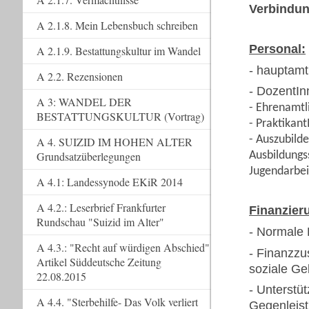
Verbindun
A 2.1.8. Mein Lebensbuch schreiben
Personal:
A 2.1.9. Bestattungskultur im Wandel
- hauptamt
A 2.2. Rezensionen
- DozentIn
A 3: WANDEL DER
- Ehrenamtl
BESTATTUNGSKULTUR (Vortrag)
- Praktikan
- Auszubild
A 4. SUIZID IM HOHEN ALTER
Grundsatzüberlegungen
Ausbildungss
Jugendarbei
A 4.1: Landessynode EKiR 2014
A 4.2.: Leserbrief Frankfurter
Finanzier
Rundschau "Suizid im Alter"
- Normale 
A 4.3.: "Recht auf würdigen Abschied"
- Finanzzu
Artikel Süddeutsche Zeitung
soziale Ge
22.08.2015
- Unterstü
A 4.4. "Sterbehilfe- Das Volk verliert
Gegenleist