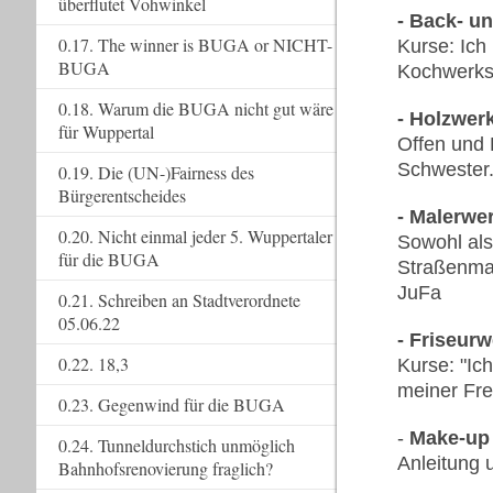
überflutet Vohwinkel
- Back- u
0.17. The winner is BUGA or NICHT-
Kurse: Ich
BUGA
Kochwerksta
0.18. Warum die BUGA nicht gut wäre
- Holzwerk
für Wuppertal
Offen und 
Schwester.
0.19. Die (UN-)Fairness des
Bürgerentscheides
- Malerwer
0.20. Nicht einmal jeder 5. Wuppertaler
Sowohl als
für die BUGA
Straßenmal
JuFa
0.21. Schreiben an Stadtverordnete
05.06.22
- Friseurw
0.22. 18,3
Kurse: "Ic
meiner Fre
0.23. Gegenwind für die BUGA
-
Make-up 
0.24. Tunneldurchstich unmöglich
Anleitung 
Bahnhofsrenovierung fraglich?