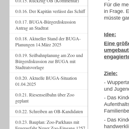
0.0.15. Rückzug OB (Kommentar)
Für die me
0.0.16. Der Kapitän verlässt das Schiff
in Frage. 
müsste gan
0.0.17. BUGA-Bürgerdiskussion
Antrag an Stadtrat
Idee:
0.0.18. Aktueller Stand der BUGA-
Eine größ
Planungen 14.März 2025
umgebaut 
0.0.19. Seilbahnplanung am Zoo und
engagiert
Bürgerdiskussion zur BUGA mit
Stadtratsvorlage
Ziele:
0.0.20. Aktuelle BUGA-Situation
- Wupperta
01.04.2025
und Jugend
0.0.21. Riesenseilbahn über Zoo
- Das Kind
geplant
Aufenthalt
Familienbe
0.0.22. Schreiben an OB-Kandidaten
- Das Kind
0.0.23. Bauplan: Zoo-Parkhaus mit
handwerkli
Feuergefahr Neuer Zoo-Eingang 1257