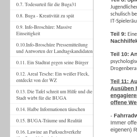
0.7. Todesurteil für die Buga31
Jugendliche
schulisch be
0.8. Buga - Kreativität zu spät
IT-Spielerä
0.9. Info-Broschüre: Massive
Einseitigkeit
Teil 9:
Eine
Nachhilfe
0.10.Info-Broschüre Pressemitteilung
und Antworten der Landtagskandidaten
Teil 10:
An
psychologis
0.11. Ein Stadtrat gegen seine Bürger
Drogenberat
0.12. Areal Tesche: Ein weißer Fleck,
entdeckt von der WZ
Teil 11:
Au
Ausüben h
0.13. Die Tafel schreit um Hilfe und die
engagieren
Stadt wirbt für die BUGA
offene We
0.14. Halbe Informationen täuschen
-
Fahrradw
0.15. BUGA-Träume und Realität
Immer offe
eigenen) R
0.16. Lawine an Parksuchverkehr