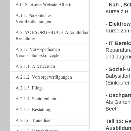
A.0. Startseite Website Alberti
- Näh-, S
Kurse z.B
A.1.1. Persönliches -
Veröffentlichungen
- Elektrow
Kurse zum
A 2: VORSORGEBUCH Alter Sterben
Bestattung
- IT Berei
A 2.1.: Vorsorgethemen
Reparatura
Veranstaltungskonzepte
und Jugend
A 2.1.1. Älterwerden
- Sozial- 
Babysitter
A 2.1.2. Vorsorgeverfügungen
(Einkaufen
A 2 1.3. Pflege
- Dachgar
A.2.1.4. Seniorenheim
Als Garten
Beet",
A 2.1.5. Bestattung
A 2.1.6. Trauerfeier
Teil 12:
Re
Ausbildun
A 2.1.7. Vermächtnisse