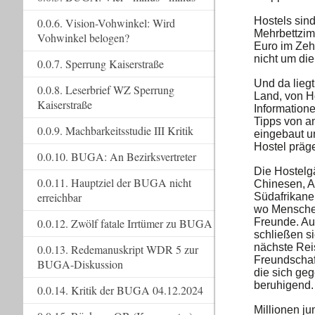
Hostels sind
0.0.6. Vision-Vohwinkel: Wird
Mehrbettzim
Vohwinkel belogen?
Euro im Zeh
nicht um die
0.0.7. Sperrung Kaiserstraße
Und da liegt
0.0.8. Leserbrief WZ Sperrung
Land, von Ho
Kaiserstraße
Informatione
Tipps von a
0.0.9. Machbarkeitsstudie III Kritik
eingebaut u
Hostel präg
0.0.10. BUGA: An Bezirksvertreter
Die Hostelgä
0.0.11. Hauptziel der BUGA nicht
Chinesen, A
erreichbar
Südafrikaner
wo Menschen
0.0.12. Zwölf fatale Irrtümer zu BUGA
Freunde. Au
schließen s
nächste Rei
0.0.13. Redemanuskript WDR 5 zur
Freundschaf
BUGA-Diskussion
die sich geg
beruhigend.
0.0.14. Kritik der BUGA 04.12.2024
Millionen j