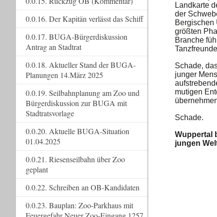
0.0.15. Rückzug OB (Kommentar)
Landkarte d
der Schwebeb
0.0.16. Der Kapitän verlässt das Schiff
Bergischen 
größten Phar
0.0.17. BUGA-Bürgerdiskussion
Branche führ
Antrag an Stadtrat
Tanzfreunde
0.0.18. Aktueller Stand der BUGA-
Schade, das
Planungen 14.März 2025
junger Mens
aufstrebende
0.0.19. Seilbahnplanung am Zoo und
mutigen Ent
übernehmen 
Bürgerdiskussion zur BUGA mit
Stadtratsvorlage
Schade.
0.0.20. Aktuelle BUGA-Situation
Wuppertal b
01.04.2025
jungen Welt
0.0.21. Riesenseilbahn über Zoo
geplant
0.0.22. Schreiben an OB-Kandidaten
0.0.23. Bauplan: Zoo-Parkhaus mit
Feuergefahr Neuer Zoo-Eingang 1257