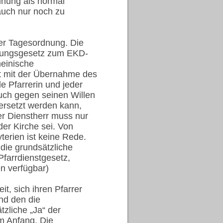
dnung als normal
uch nur noch zu
er Tagesordnung. Die
rungsgesetz zum EKD-
heinische
lt mit der Übernahme des
e Pfarrerin und jeder
uch gegen seinen Willen
versetzt werden kann,
er Dienstherr muss nur
der Kirche sei. Von
erien ist keine Rede.
die grundsätzliche
Pfarrdienstgesetz,
en verfügbar)
t, sich ihren Pfarrer
nd den die
zliche „Ja“ der
m Anfang. Die