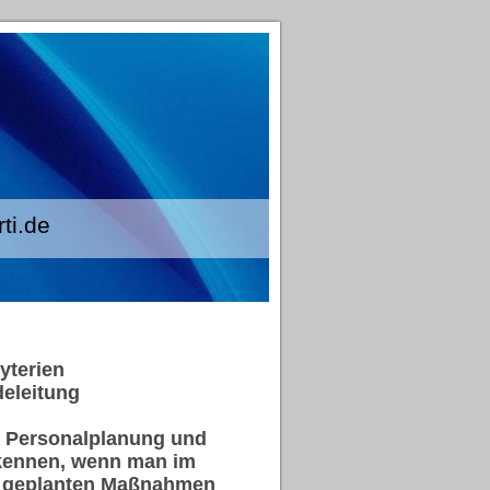
.de
yterien
deleitung
e Personalplanung und
rkennen, wenn man im
d geplanten Maßnahmen