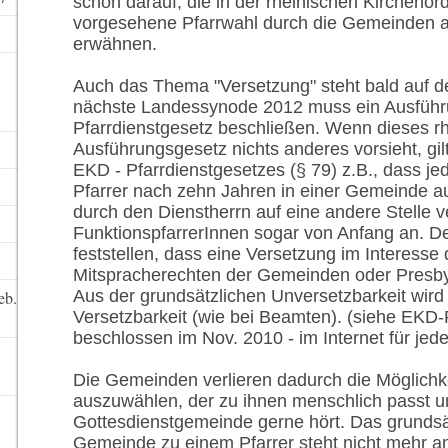
schon darauf, die in der rheinischen Kirchenor
vorgesehene Pfarrwahl durch die Gemeinden a
erwähnen.
Auch das Thema "Versetzung" steht bald auf d
nächste Landessynode 2012 muss ein Ausfüh
Pfarrdienstgesetz beschließen. Wenn dieses r
Ausführungsgesetz nichts anderes vorsieht, gi
EKD - Pfarrdienstgesetzes (§ 79) z.B., dass jed
Pfarrer nach zehn Jahren in einer Gemeinde a
durch den Dienstherrn auf eine andere Stelle 
FunktionspfarrerInnen sogar von Anfang an. D
feststellen, dass eine Versetzung im Interesse 
Mitspracherechten der Gemeinden oder Presbyt
Aus der grundsätzlichen Unversetzbarkeit wird 
eb.
Versetzbarkeit (wie bei Beamten). (siehe EKD-
beschlossen im Nov. 2010 - im Internet für jed
Die Gemeinden verlieren dadurch die Möglichkei
auszuwählen, der zu ihnen menschlich passt u
Gottesdienstgemeinde gerne hört. Das grundsät
Gemeinde zu einem Pfarrer steht nicht mehr a