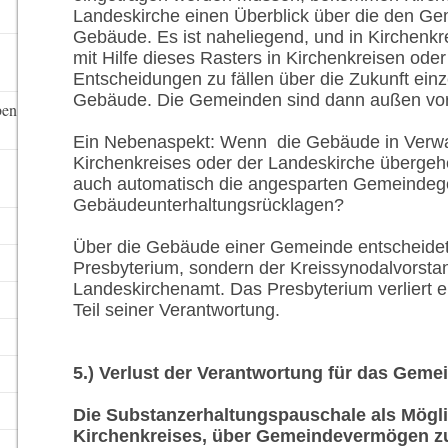
Landeskirche einen Überblick über die den G
Gebäude. Es ist naheliegend, und in Kirchenkr
mit Hilfe die­ses Rasters in Kirchenkreisen ode
Entscheidungen zu fällen über die Zukunft ein
Gebäude. Die Gemeinden sind dann außen vor
ben
Ein Nebenaspekt: Wenn die Gebäude in Verwa
Kirchen­kreises oder der Landeskirche übergeh
auch automatisch die angesparten Gemeindege
Gebäudeunterhaltungsrücklagen?
Über die Gebäude einer Gemeinde entscheidet
Presbyterium, sondern der Kreissynodalvorsta
Landeskirchenamt. Das Presbyterium verliert e
Teil seiner Verantwortung.
5.) Verlust der Verantwortung für das Gem
Die Substanzerhaltungspauschale als Mögli
Kirchenkreises, über Gemeindevermögen z