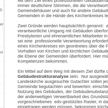
Mit dem Ziel eines professionellen Gebäudem
immer deutlichere Stimmen, die die Verantwort
T-
Gemeindehäuser und auch für andere Gebäude
Gemeinden in die Hände des Kirchenkreises l
re
Zwei Gründe werden hauptsächlich genannt: a
verantwortliche Umgang mit Gebäuden überfo
Presbyterien und ehrenamtlichen Mitarbeiter i
sei eine professionelle Verantwortung erforde
eines Kirchenkreises ein geordnetes über die F
Vorhalten von Kirchen und kirchlichen Gebäude
ler
die Ebene der Gemeinden überfordert. Hier mü
Kompetenzen bekommen.
Ein Mittel auf dem Weg mit diesem Ziel dürfte 
Gebäudestrukturanalyse
sein. Nur ausgewähl
Landeskirche ausgesuchte Gutachter sollen j
Gemeinde begutachten und bewerten: einschli
Nutzung des Gebäudes, der Gebäudesubstanz
der anderweitigen Verwertbarkeit des Grundstü
vorgeschriebenes edv-gestütztes Raster, in da
eingetragen werden müssen, bekommen Kirch