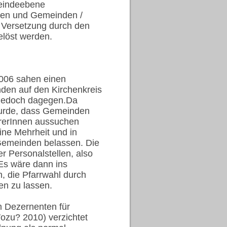
meindeebene
nnen und Gemeinden /
h Versetzung durch den
elöst werden.
2006 sahen einen
en auf den Kirchenkreis
h jedoch dagegen.Da
urde, dass Gemeinden
rrerInnen aussuchen
ine Mehrheit und in
Gemeinden belassen. Die
r Personalstellen, also
 Es wäre dann ins
, die Pfarrwahl durch
en zu lassen.
 Dezernenten für
Wozu? 2010) verzichtet