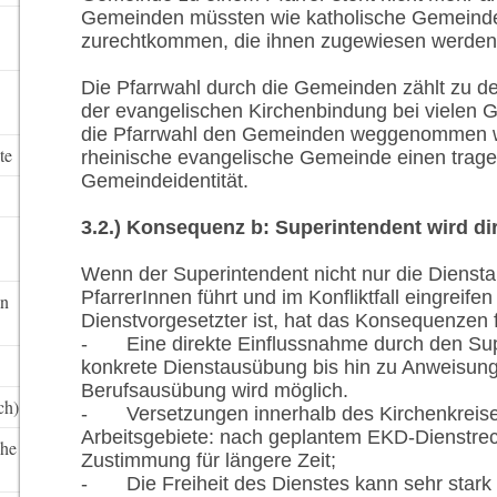
Gemeinden müssten wie katholische Gemeind
zurechtkommen, die ihnen zugewiesen werden
Die Pfarrwahl durch die Gemeinden zählt zu 
der evangelischen Kirchenbindung bei vielen
die Pfarrwahl den Gemeinden weggenommen wir
te
rheinische evangelische Gemeinde einen tragen
Gemeindeidentität.
3.2.) Konsequenz b: Superintendent wird di
Wenn der Superintendent nicht nur die Dienstau
PfarrerInnen führt und im Konfliktfall eingreife
in
Dienstvorgesetzter ist, hat das Kon­sequenzen 
-
Eine direkte Einflussnahme durch den Su
konkrete Dienstausübung bis hin zu Anweisunge
Berufsausübung wird möglich.
ch)
-
Versetzungen innerhalb des Kirchenkreise
Arbeitsgebiete: nach geplantem EKD-Dienstre
che
Zustimmung für längere Zeit;
-
Die Freiheit des Dienstes kann sehr star