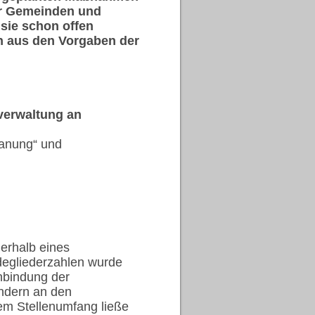
er Gemeinden und
sie schon offen
ich aus den Vorgaben der
verwaltung an
lanung“ und
nerhalb eines
degliederzahlen wurde
Anbindung der
ndern an den
lem Stellenumfang ließe