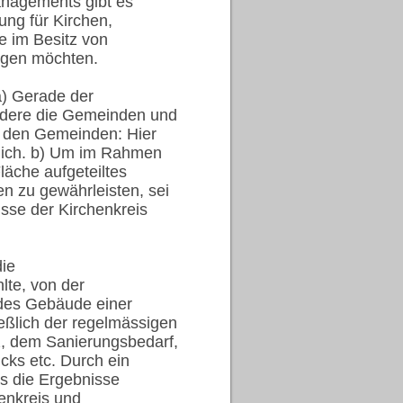
anagements gibt es
ung für Kirchen,
 im Besitz von
egen möchten.
) Gerade der
rdere die Gemeinden und
n den Gemeinden: Hier
rlich. b) Um im Rahmen
läche aufgeteiltes
n zu gewährleisten, sei
sse der Kirchenkreis
die
te, von der
edes Gebäude einer
eßlich der regelmässigen
, dem Sanierungsbedarf,
cks etc. Durch ein
s die Ergebnisse
enkreis und