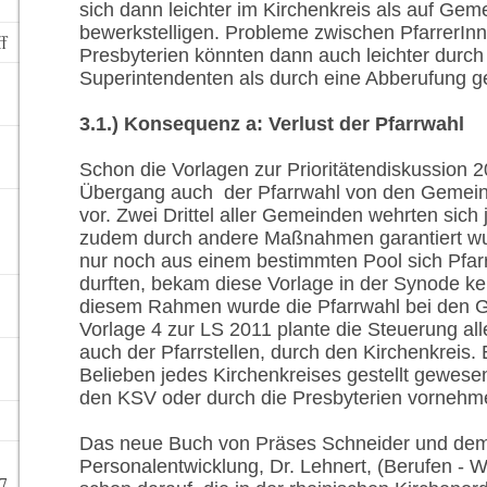
sich dann leichter im Kirchenkreis als auf Ge
bewerkstelligen. Probleme zwischen PfarrerI
ff
Presbyterien könnten dann auch leichter durc
Superintendenten als durch eine Abberufung g
3.1.) Konsequenz a: Verlust der Pfarrwahl
Schon die Vorlagen zur Prioritätendiskussion 
Übergang auch der Pfarrwahl von den Gemeind
vor. Zwei Drittel aller Gemeinden wehrten sic
zudem durch andere Maßnahmen garantiert w
nur noch aus einem bestimmten Pool sich Pfa
durften, bekam diese Vorlage in der Synode ke
diesem Rahmen wurde die Pfarrwahl bei den 
Vorlage 4 zur LS 2011 plante die Steuerung alle
auch der Pfarrstellen, durch den Kirchenkreis.
Belieben jedes Kirchenkreises gestellt gewesen
den KSV oder durch die Presbyterien vornehm
Das neue Buch von Präses Schneider und dem
Personalentwicklung, Dr. Lehnert, (Berufen - 
7