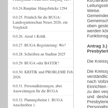
Kirchenkre
Leitungsst
0.0.24.Bauplan: Hängebrücke 1294
Weise.
Gemeinden 
0.0.25. Peinlich für die BUGA:
Gemeinscha
Landesgartenschau Neuss 2026, ein
oben geste
Vergleich
werden kön
0.0.26. Areal 1:Kritik
Funktions
0.0.27. BUGA-Begeisterung: Wo?
Antrag 3.
Presbyter
0.0.28. Schreiben an Stadtrat 2025
Die Kreiss
0.0.29. BUGA oder BAYER?
Die Kreiss
0.0.30. KRITIK und PROBLEME Feb.
verständli
2026
nach Vollz
0.0.31. Personalkürzungen, aber
Einrichten 
Ausweitungen für die BUGA
zu den ver
und deshal
0.0.32. Planungsbeirat 1. BUGA
Presbyter
Anschreiben 1.
Personalho