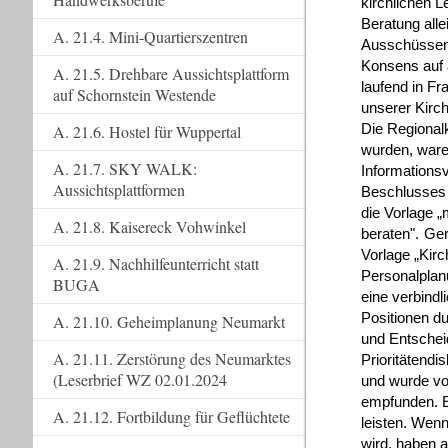
kirchlichen L
Beratung all
A. 21.4. Mini-Quartierszentren
Ausschüssen u
Konsens auf a
A. 21.5. Drehbare Aussichtsplattform
laufend in Fr
auf Schornstein Westende
unserer Kirc
Die Regional
A. 21.6. Hostel für Wuppertal
wurden, ware
A. 21.7. SKY WALK:
Informationsv
Aussichtsplattformen
Beschlusses 
die Vorlage 
A. 21.8. Kaisereck Vohwinkel
beraten".
Ger
Vorlage „Kirc
A. 21.9. Nachhilfeunterricht statt
Personalplan
BUGA
eine verbindl
Positionen d
A. 21.10. Geheimplanung Neumarkt
und Entschei
A. 21.11. Zerstörung des Neumarktes
Prioritätend
(Leserbrief WZ 02.01.2024
und wurde vo
empfunden. E
A. 21.12. Fortbildung für Geflüchtete
leisten. Wen
wird, haben a