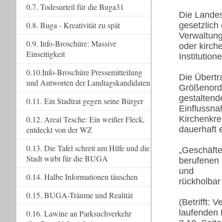
0.7. Todesurteil für die Buga31
Die Landes
0.8. Buga - Kreativität zu spät
gesetzlich
Verwaltung
0.9. Info-Broschüre: Massive
oder kirch
Einseitigkeit
Institution
0.10.Info-Broschüre Pressemitteilung
Die Übertr
und Antworten der Landtagskandidaten
Größenord
gestaltend
0.11. Ein Stadtrat gegen seine Bürger
Einflussna
0.12. Areal Tesche: Ein weißer Fleck,
Kirchenkre
entdeckt von der WZ
dauerhaft 
0.13. Die Tafel schreit um Hilfe und die
„Geschäfte
Stadt wirbt für die BUGA
berufenen 
und
0.14. Halbe Informationen täuschen
rückholbar
0.15. BUGA-Träume und Realität
(Betrifft: 
laufenden
0.16. Lawine an Parksuchverkehr