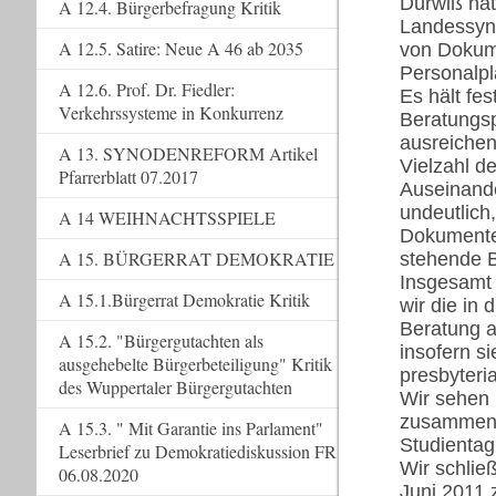
Dürwiß hat
A 12.4. Bürgerbefragung Kritik
Landessyno
A 12.5. Satire: Neue A 46 ab 2035
von Dokume
Personalpl
A 12.6. Prof. Dr. Fiedler:
Es hält fe
Verkehrssysteme in Konkurrenz
Beratungsp
ausreichen
A 13. SYNODENREFORM Artikel
Vielzahl d
Pfarrerblatt 07.2017
Auseinande
undeutlich
A 14 WEIHNACHTSSPIELE
Dokumente 
A 15. BÜRGERRAT DEMOKRATIE
stehende B
Insgesamt
A 15.1.Bürgerrat Demokratie Kritik
wir die in 
Beratung a
A 15.2. "Bürgergutachten als
insofern s
ausgehebelte Bürgerbeteiligung" Kritik
presbyteri
des Wuppertaler Bürgergutachten
Wir sehen 
zusammeng
A 15.3. " Mit Garantie ins Parlament"
Studientag
Leserbrief zu Demokratiediskussion FR
Wir schlie
06.08.2020
Juni 2011 