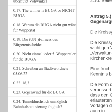
2.10. Seite
überflutet Vohwinkel
0.17. The winner is BUGA or NICHT-
BUGA
Antrag 5.
Gegenarg
0.18. Warum die BUGA nicht gut wäre
für Wuppertal
Die Kreiss
0.19. Die (UN-)Fairness des
Die Kreiss
Bürgerentscheides
wichtigen 
„Verwaltun
0.20. Nicht einmal jeder 5. Wuppertaler
Kirchenkre
für die BUGA
0.21. Schreiben an Stadtverordnete
Eine fruch
05.06.22
Kenntnis b
0.22. 18,3
Die Form d
verbessert
0.23. Gegenwind für die BUGA
dass den G
erläuterten
0.24. Tunneldurchstich unmöglich
Vorlagen d
Bahnhofsrenovierung fraglich?
auch in