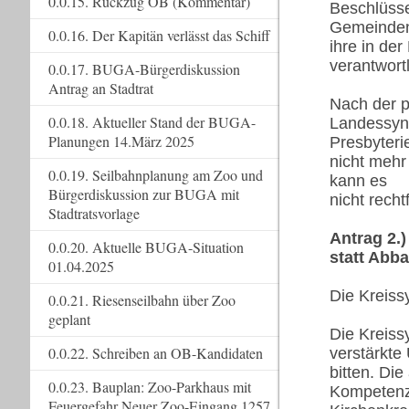
0.0.15. Rückzug OB (Kommentar)
Beschlüsse
Gemeinde
0.0.16. Der Kapitän verlässt das Schiff
ihre in de
verantwort
0.0.17. BUGA-Bürgerdiskussion
Antrag an Stadtrat
Nach der p
0.0.18. Aktueller Stand der BUGA-
Landessyno
Planungen 14.März 2025
Presbyteri
nicht mehr
0.0.19. Seilbahnplanung am Zoo und
kann es
Bürgerdiskussion zur BUGA mit
nicht rech
Stadtratsvorlage
Antrag 2.
0.0.20. Aktuelle BUGA-Situation
statt Abb
01.04.2025
Die Kreiss
0.0.21. Riesenseilbahn über Zoo
geplant
Die Kreiss
0.0.22. Schreiben an OB-Kandidaten
verstärkte
bitten. Di
0.0.23. Bauplan: Zoo-Parkhaus mit
Kompetenz
Feuergefahr Neuer Zoo-Eingang 1257