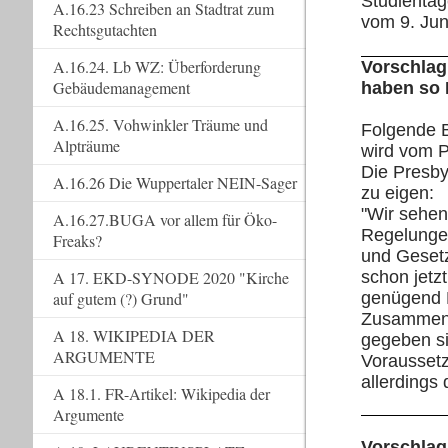
Studienta
A.16.23 Schreiben an Stadtrat zum
vom 9. Jun
Rechtsgutachten
A.16.24. Lb WZ: Überforderung
Vorschlag
Gebäudemanagement
haben so 
A.16.25. Vohwinkler Träume und
Folgende 
Alpträume
wird vom P
Die Presby
A.16.26 Die Wuppertaler NEIN-Sager
zu eigen:
"Wir sehen
A.16.27.BUGA vor allem für Öko-
Regelung
Freaks?
und Gesetz
schon jetzt
A 17. EKD-SYNODE 2020 "Kirche
genügend 
auf gutem (?) Grund"
Zusammena
A 18. WIKIPEDIA DER
gegeben si
ARGUMENTE
Voraussetz
allerdings
A 18.1. FR-Artikel: Wikipedia der
Argumente
Vorschlag