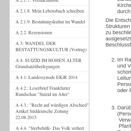
Kirch
A 2.1.8. Mein Lebensbuch schreiben
durch
Die Entsch
A 2.1.9. Bestattungskultur im Wandel
Strukturen
A 2.2. Rezensionen
zu beschl
ausgesetzt
A 3: WANDEL DER
Beschlussf
BESTATTUNGSKULTUR (Vortrag)
Im Ra
A 4. SUIZID IM HOHEN ALTER
und V
Grundsatzüberlegungen
schon
A 4.1: Landessynode EKiR 2014
Leitu
Perso
A 4.2.: Leserbrief Frankfurter
oder 
Rundschau "Suizid im Alter"
A 4.3.: "Recht auf würdigen Abschied"
Darüb
Artikel Süddeutsche Zeitung
(Pers
22.08.2015
Verwa
Pfarr
A 4.4. "Sterbehilfe- Das Volk verliert