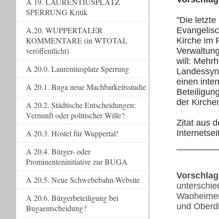
A 19. LAURENTIUSPLATZ
SPERRUNG Kritik
"Die letzt
A.20. WUPPERTALER
Evangelis
KOMMENTARE (in WTOTAL
Kirche im 
veröffentlicht)
Verwaltung
will: Mehr
A 20.0. Laurentiusplatz Sperrung
Landessy
einen inte
A 20.1. Buga neue Machbarkeitsstudie
Beteiligun
der Kirch
A 20.2. Städtische Entscheidungen:
Vernunft oder politischer Wille?
Zitat aus d
A 20.3. Hostel für Wuppertal!
Internetse
A 20.4. Bürger- oder
Prominenteninitiative zur BUGA
Vorschlag
A 20.5. Neue Schwebebahn-Website
unterschie
Wanheimer
A 20.6. Bürgerbeteiligung bei
und Oberdi
Bugaentscheidung?