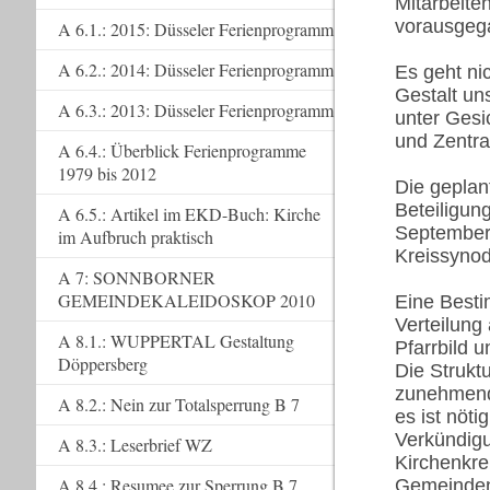
Mitarbeite
vorausgeg
A 6.1.: 2015: Düsseler Ferienprogramm
A 6.2.: 2014: Düsseler Ferienprogramm
Es geht ni
Gestalt un
A 6.3.: 2013: Düsseler Ferienprogramm
unter Gesi
und Zentra
A 6.4.: Überblick Ferienprogramme
1979 bis 2012
Die geplan
Beteiligun
A 6.5.: Artikel im EKD-Buch: Kirche
September 
im Aufbruch praktisch
Kreissynod
A 7: SONNBORNER
GEMEINDEKALEIDOSKOP 2010
Eine Besti
Verteilung
A 8.1.: WUPPERTAL Gestaltung
Pfarrbild 
Döppersberg
Die Strukt
zunehmend
A 8.2.: Nein zur Totalsperrung B 7
es ist nötig
Verkündigu
A 8.3.: Leserbrief WZ
Kirchenkre
A 8.4.: Resumee zur Sperrung B 7
Gemeinden