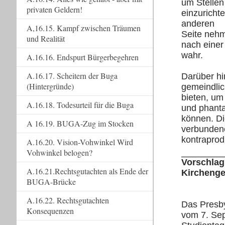
um Stellen
privaten Geldern!
einzuricht
anderen
A,16.15. Kampf zwischen Träumen
Seite nehm
und Realität
nach einer
wahr.
A.16.16. Endspurt Bürgerbegehren
A.16.17. Scheitern der Buga
Darüber hi
(Hintergründe)
gemeindlic
bieten, um
A.16.18. Todesurteil für die Buga
und phanta
können. Di
A 16.19. BUGA-Zug im Stocken
verbundene
kontraprodu
A.16.20. Vision-Vohwinkel Wird
Vohwinkel belogen?
Vorschlag
A.16.21.Rechtsgutachten als Ende der
Kirchenge
BUGA-Brücke
A.16.22. Rechtsgutachten
Das Presby
Konsequenzen
vom 7. Se