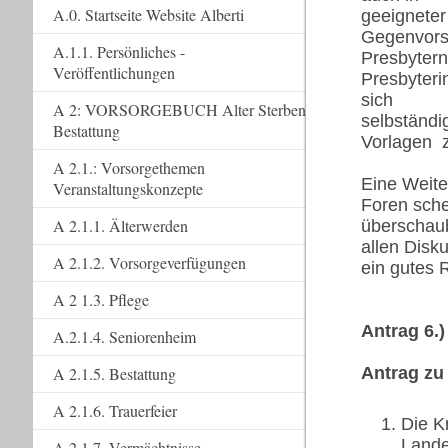
A.0. Startseite Website Alberti
geeigneter
Gegenvorst
A.1.1. Persönliches -
Presbyter
Veröffentlichungen
Presbyteri
sich
A 2: VORSORGEBUCH Alter Sterben
selbständi
Bestattung
Vorlagen z
A 2.1.: Vorsorgethemen
Eine Weite
Veranstaltungskonzepte
Foren sche
A 2.1.1. Älterwerden
überschaub
allen Disk
A 2.1.2. Vorsorgeverfügungen
ein gutes 
A 2 1.3. Pflege
Antrag 6.)
A.2.1.4. Seniorenheim
A 2.1.5. Bestattung
Antrag zu
A 2.1.6. Trauerfeier
Die K
Lande
A 2.1.7. Vermächtnisse