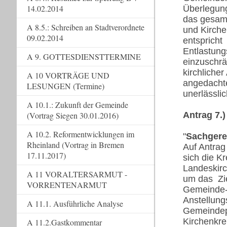
14.02.2014
Überlegun
das gesamt
A 8.5.: Schreiben an Stadtverordnete
und Kirch
09.02.2014
entspricht
Entlastung
A 9. GOTTESDIENSTTERMINE
einzuschrä
kirchliche
A 10 VORTRÄGE UND
angedachte
LESUNGEN (Termine)
unerlässlic
A 10.1.: Zukunft der Gemeinde
Antrag 7.
(Vortrag Siegen 30.01.2016)
A 10.2. Reformentwicklungen im
"
Sachgere
Rheinland (Vortrag in Bremen
Auf Antrag
17.11.2017)
sich die K
Landeskirc
A 11 VORALTERSARMUT -
um das Zie
VORRENTENARMUT
Gemeinde- 
Anstellung
A 11.1. Ausführliche Analyse
Gemeindep
Kirchenkre
A 11.2.Gastkommentar