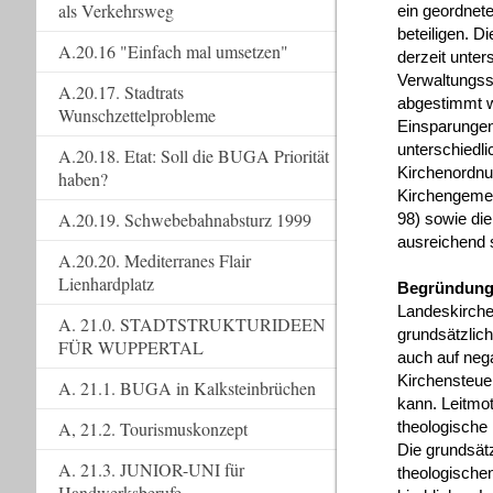
als Verkehrsweg
ein geordnet
beteiligen. D
A.20.16 "Einfach mal umsetzen"
derzeit unte
Verwaltungsst
A.20.17. Stadtrats
abgestimmt w
Wunschzettelprobleme
Einsparungen
unterschiedli
A.20.18. Etat: Soll die BUGA Priorität
Kirchenordnu
haben?
Kirchengemei
A.20.19. Schwebebahnabsturz 1999
98) sowie di
ausreichend 
A.20.20. Mediterranes Flair
Lienhardplatz
Begründung
Landeskirch
A. 21.0. STADTSTRUKTURIDEEN
grundsätzlich
FÜR WUPPERTAL
auch auf nega
Kirchensteu
A. 21.1. BUGA in Kalksteinbrüchen
kann. Leitmo
A, 21.2. Tourismuskonzept
theologische
Die grundsät
A. 21.3. JUNIOR-UNI für
theologischen
Handwerksberufe