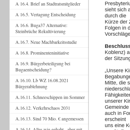
A 16.4. Brief an Stadtratsmitglieder
Presbyter
sieht sich
A 16.5. Vertagung Entscheidung
durch die
Kürze der 
A 16.6. Buga37 Alternative:
Folgen in 
Steinbrüche Rekultivierung
Vorschläge
A.16.7. Neue Machbarkeitsstudie
Beschluss
Koblenz) a
A 16.8. Prominenteninitiative
der Sitzun
A 16.9. Bürgerbeteiligung bei
Bugaentscheidung?
„Unsere Ki
Begabungen
A 16.10. Lb WZ 16.08.2021
Mitte, die 
Bürgerablehnung
niedersch
Fähigkeite
A.16.11. Schneeschippen im Sommer
unserer Ki
Gemeinde 
A.16.12. Verkehrschaos 2031
auch in Fo
A.16.13. Sind 70 Mio. € angemessen
erscheint
uns eine K
A.16.14. Alles wie gehabt - aber mit