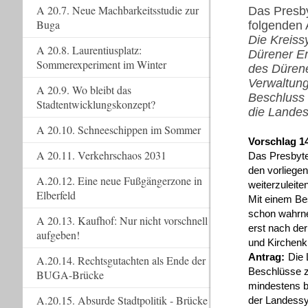
A 20.7. Neue Machbarkeitsstudie zur
Das Presb
Buga
folgenden 
Die Kreiss
A 20.8. Laurentiusplatz:
Dürener Er
Sommerexperiment im Winter
des Dürene
Verwaltun
A 20.9. Wo bleibt das
Beschluss
Stadtentwicklungskonzept?
die Landes
A 20.10. Schneeschippen im Sommer
Vorschlag 1
A 20.11. Verkehrschaos 2031
Das Presbyt
den vorlieg
A.20.12. Eine neue Fußgängerzone in
weiterzuleiten
Elberfeld
Mit einem Be
schon wahrne
A 20.13. Kaufhof: Nur nicht vorschnell
erst nach de
aufgeben!
und Kirchenk
Antrag:
Die
A.20.14. Rechtsgutachten als Ende der
Beschlüsse z
BUGA-Brücke
mindestens b
A.20.15. Absurde Stadtpolitik - Brücke
der Landessy