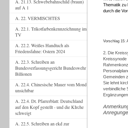
A. 21.13. Schwebebahnschild (braun)
Thematik zu 
auf A 1
durch die Vo
A. 22. VERMISCHTES
A. 22.1. Trikotfarbenkennzeichnung im
TV
Vorschlag 15:
A. 22.2. Weißes Handtuch als
Friedensfahne: Ostern 2024
2. Die Kreiss
Kreissynode
A. 22.3. Schreiben an
Rahmenkonze
Bundesverfassungsgericht Bundeswehr
Personalplanu
Billionen
Gemeinden z
Sie lehnt kir
A. 22.4. Chinesische Mauer vom Mond
verbindliche
unsichtbar
Ergänzungen 
A. 22.4. Dt. Pfarrerblatt: Deutschland
Anmerkung 
auf den Kopf gestellt - und die KIrche
Anregungen
schweigt
A. 22.5. Schreiben an ekd zur