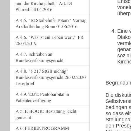
Entsc
und die Kirche jubelt." Art. Dt
vonei
Pfarrerblatt 04.2016
überp
A 4.5. "Ist Sterbehilfe Töten?" Vortrag
Arztfortbildung Bonn 01.06.2016
Eine 
A 4.6. "Was ist ein Leben wert?" FR
Diak
26.04.2019
vermi
genan
A 4.7. Schreiben an
sozia
Bundesverfassungsgericht
Kirch
A 4.8. "§ 217 StGB nichtig"
Bundesverfassungsgericht 26.02.2020
Begründun
Leserbrief
A 4.9. 2022: Pentobarbital in
Die diskuti
Patientenverfügung
Selbstvers
bedingen s
A 5: E-BOOK: Bestattung-leicht-
so dass ei
gemacht
Stellungn
den Presby
A 6: FERIENPROGRAMM