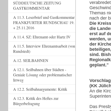
verabredet
SÜDDEUTSCHE ZEITUNG
Geschwind
GASTKOMMENTAR
Themas nic
A 11.3. Leserbrief und Gastkommentar
nach der b
FRANKFURTER RUNDSCHAU 19.
Die Kreis
+ 25.11.2016
die Lande
erst auf d
A 11.4. SZ: Ehrenamt oder Hartz IV
werden, u
der Kirch
A 11.5. Interview Ehrenamtsarbeit (von
beteilige
Rundstedt)
sind. Bis
Regionalk
A.12. SEILBAHNEN
geplant."
A 12.1. Seilbahnen über Städten -
Geniale Lösung oder problematischer
Irrweg
Vorschlag
(KK Jülich
A 12.2. Seilbahnargumente: Kritik
An die Kir
Superinten
A 12.3. Kritik des Heftes zur
Bürgerbefragung
Das Presb