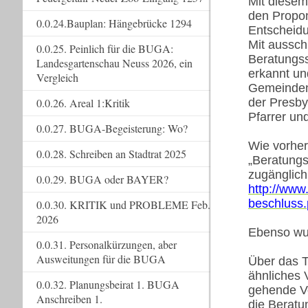
Mit diesem
den Propon
0.0.24.Bauplan: Hängebrücke 1294
Entscheidu
Mit aussch
0.0.25. Peinlich für die BUGA:
Beratungss
Landesgartenschau Neuss 2026, ein
erkannt un
Vergleich
Gemeinden 
0.0.26. Areal 1:Kritik
der Presby
Pfarrer un
0.0.27. BUGA-Begeisterung: Wo?
Wie vorher
0.0.28. Schreiben an Stadtrat 2025
„Beratungs
zugänglich
0.0.29. BUGA oder BAYER?
http://www
beschluss.
0.0.30. KRITIK und PROBLEME Feb.
2026
Ebenso wur
0.0.31. Personalkürzungen, aber
Ausweitungen für die BUGA
Über das T
ähnliches 
0.0.32. Planungsbeirat 1. BUGA
gehende Ve
Anschreiben 1.
die Beratu