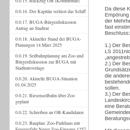
0.0.15. Rückzug OB (Kommentar)
Da diese 
0.0.16. Der Kapitän verlässt das Schiff
Empörung i
der Mehrhe
0.0.17. BUGA-Bürgerdiskussion
fast einst
Antrag an Stadtrat
Beschluss
0.0.18. Aktueller Stand der BUGA-
Planungen 14.März 2025
1.) Der Be
LS 2011nic
0.0.19. Seilbahnplanung am Zoo und
„angestrebt
Bürgerdiskussion zur BUGA mit
2.) Der Be
Stadtratsvorlage
Grundsätze
die andere
0.0.20. Aktuelle BUGA-Situation
bestehende
01.04.2025
sollen.
3.) Der Be
0.0.21. Riesenseilbahn über Zoo
Landeskirc
geplant
eine Berat
0.0.22. Schreiben an OB-Kandidaten
Gemeinden 
Beratungsv
0.0.23. Bauplan: Zoo-Parkhaus mit
Feuergefahr Neuer Zoo-Eingang 1257