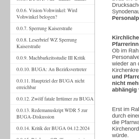
Drucksach
0.0.6. Vision-Vohwinkel: Wird
Synodena
Vohwinkel belogen?
Personalp
0.0.7. Sperrung Kaiserstraße
Kirchlich
0.0.8. Leserbrief WZ Sperrung
Pfarrerin
Kaiserstraße
Ob im Rahm
Personalve
0.0.9. Machbarkeitsstudie III Kritik
wieder an 
0.0.10. BUGA: An Bezirksvertreter
Kirchenkre
und Pfarr
0.0.11. Hauptziel der BUGA nicht
nicht meh
erreichbar
abhängig 
0.0.12. Zwölf fatale Irrtümer zu BUGA
Erst im Ra
0.0.13. Redemanuskript WDR 5 zur
durch eine
BUGA-Diskussion
die Pfarrw
0.0.14. Kritik der BUGA 04.12.2024
Kirchenord
würde.