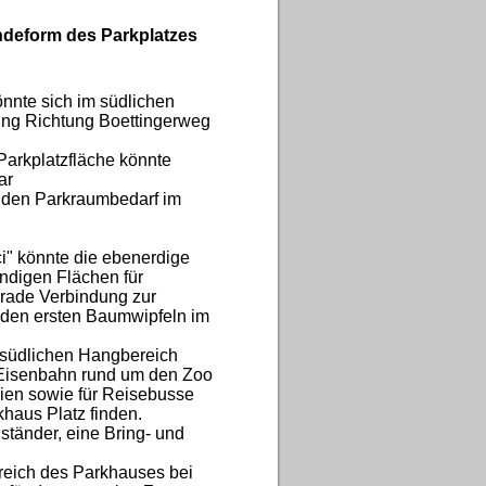
ändeform des Parkplatzes
önnte sich im südlichen
ung Richtung Boettingerweg
Parkplatzfläche könnte
ar
 den Parkraumbedarf im
i" könnte die ebenerdige
endigen Flächen für
erade Verbindung zur
u den ersten Baumwipfeln im
 südlichen Hangbereich
ie Eisenbahn rund um den Zoo
ien sowie für Reisebusse
khaus Platz finden.
dständer, eine Bring- und
bereich des Parkhauses bei