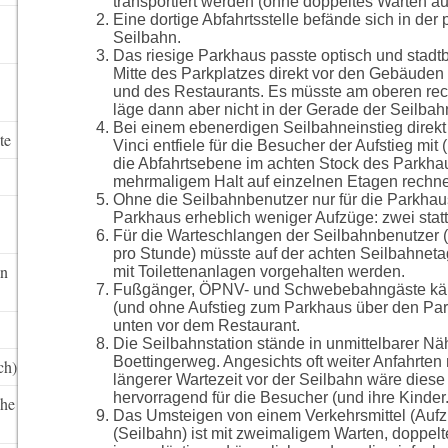
transportiert werden (ohne doppeltes Warten a
Eine dortige Abfahrtsstelle befände sich in der 
Seilbahn.
Das riesige Parkhaus passte optisch und stadtb
Mitte des Parkplatzes direkt vor den Gebäude
und des Restaurants. Es müsste am oberen re
läge dann aber nicht in der Gerade der Seilbah
Bei einem ebenerdigen Seilbahneinstieg direk
te
Vinci entfiele für die Besucher der Aufstieg mit 
die Abfahrtsebene im achten Stock des Parkha
mehrmaligem Halt auf einzelnen Etagen rechn
Ohne die Seilbahnbenutzer nur für die Parkhaus
Parkhaus erheblich weniger Aufzüge: zwei statt
Für die Warteschlangen der Seilbahnbenutzer 
pro Stunde) müsste auf der achten Seilbahneta
in
mit Toilettenanlagen vorgehalten werden.
Fußgänger, ÖPNV- und Schwebebahngäste käm
(und ohne Aufstieg zum Parkhaus über den Park
unten vor dem Restaurant.
Die Seilbahnstation stände in unmittelbarer Nä
Boettingerweg. Angesichts oft weiter Anfahrte
ch)
längerer Wartezeit vor der Seilbahn wäre diese 
hervorragend für die Besucher (und ihre Kinder.
che
Das Umsteigen von einem Verkehrsmittel (Aufz
(Seilbahn) ist mit zweimaligem Warten, doppel