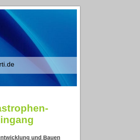
.de
astrophen-
Eingang
entwicklung und Bauen