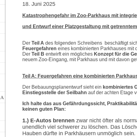
18. Juni 2025
Katastrophengefahr im Zoo-Parkhaus mit integrie
und Entwurf einer Platzgestaltung mit getrennte
Der
Teil A
des folgenden Schreibens beschäftigt sic
Feuergefahren
eines kombinierten Parkhauses mit d
Der
Teil B
entwirft ein mögliches
Konzept für die Ge
neuem Zoo-Eingang, mit Parkhaus und mit davon getr
Teil A: Feuergefahren eine kombinierten Parkhaus
Der Bebauungsplanentwurf sieht ein
kombiniertes 
Einstiegsstelle der Seilbahn
auf der achten Etage v
GA
Ich halte das aus Gefährdungssicht, Praktikabilit
keinen guten Plan:
1.) E-Autos brennen
zwar nicht öfter als norm
unendlich viel schwerer zu löschen. Das Lösch
Hauben dürfte in Parkhäusern unmöglich sein.