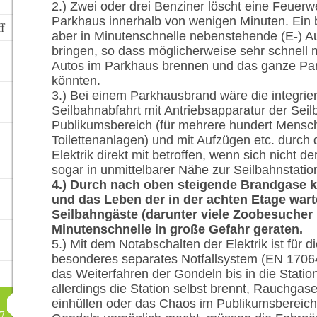
2.) Zwei oder drei Benziner löscht eine Feuer
Parkhaus innerhalb von wenigen Minuten. Ein
ff
aber in Minutenschnelle nebenstehende (E-) 
bringen, so dass möglicherweise sehr schnell
Autos im Parkhaus brennen und das ganze Par
könnten.
3.) Bei einem Parkhausbrand wäre die integrie
Seilbahnabfahrt mit Antriebsapparatur der Seilba
Publikumsbereich (für mehrere hundert Mensc
Toilettenanlagen) und mit Aufzügen etc. durch
Elektrik direkt mit betroffen, wenn sich nicht 
sogar in unmittelbarer Nähe zur Seilbahnstation
4.) Durch nach oben steigende Brandgase 
und das Leben der in der achten Etage war
Seilbahngäste (darunter viele Zoobesucher 
Minutenschnelle in große Gefahr geraten.
5.) Mit dem Notabschalten der Elektrik ist für d
besonderes separates Notfallsystem (EN 1706
das Weiterfahren der Gondeln bis in die Stati
allerdings die Station selbst brennt, Rauchgas
einhüllen oder das Chaos im Publikumsbereich
7