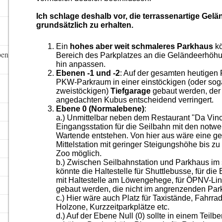
Ich schlage deshalb vor, die terrassenartige Gel
grundsätzlich zu erhalten.
Ein
hohes aber weit schmaleres Parkhaus
k
ben
Bereich des Parkplatzes an die Geländeerhöh
hin anpassen.
Ebenen -1 und -2
: Auf der gesamten heutigen 
PKW-Parkraum in einer einstöckigen (oder sog
zweistöckigen)
Tiefgarage
gebaut werden, der
angedachten Kubus entscheidend verringert.
Ebene 0 (Normalebene)
:
a.) Unmittelbar neben dem Restaurant "Da Vinc
Eingangsstation für die Seilbahn mit den notw
Wartende entstehen. Von hier aus wäre eine g
Mittelstation mit geringer Steigungshöhe bis z
Zoo möglich.
b.) Zwischen Seilbahnstation und Parkhaus im
könnte die Haltestelle für Shuttlebusse, für d
mit Haltestelle am Löwengehege, für ÖPNV-Lin
gebaut werden, die nicht im angrenzenden Par
c.) Hier wäre auch Platz für Taxistände, Fahrra
Holzone, Kurzzeitparkplätze etc.
d.) Auf der Ebene Null (0) sollte in einem Teil