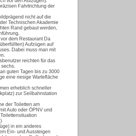
uch vor den Aufzügen).
präzisen Fahrtrichtung der
ildprägend nicht auf die
n der Technischen Akademie
chten Rand gebaut werden,
nführung.
t vor dem Restaurant Da
(überfüllten) Aufzügen auf
uses. Dabei muss man mit
en.
benutzer reichten für das
 sechs.
(an guten Tagen bis zu 3000
ge eine riesige Wartefläche
en erheblich schneller
platz) zur Seilbahnstation
he der Toiletten am
n mit Auto oder ÖPNV und
Toilettensituation
)
üge) in ein anderes
tem Ein- und Aussteigen