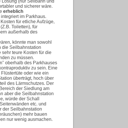
he Lösung (nur Seilbahn und
rtabler und sicherer wäre.
e
erheblich
 integriert im Parkhaus.
 Kosten für etliche Aufzüge,
Z.B. Toiletten), für
ern außerhalb des
wären, könnte man sowohl
 die Seilbahnstation
sehr teure Kosten für die
nden zu müssen.
en" oberhalb des Parkhauses
kontraproduktiv zu sein. Eine
Flüstertüte oder wie ein
ation überträgt, hoch über
teil des Lärmschutzes. Der
 Bereich der Siedlung am
n aber die Seilbahnstation
e, würde der Schall
Seitenwänden etc. und
r der Seilbahnstation
geräuschen) mehr bauen
lonen nur wenig ausmachen.