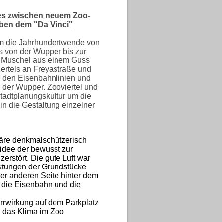
tzes zwischen neuem Zoo-
ben dem "Da Vinci"
m die Jahrhundertwende von
 von der Wupper bis zur
ße Muschel aus einem Guss
ertels an Freyastraße und
r den Eisenbahnlinien und
 der Wupper. Zooviertel und
tadtplanungskultur um die
n die Gestaltung einzelner
wäre denkmalschützerisch
idee der bewusst zur
zerstört. Die gute Luft war
ktungen der Grundstücke
der anderen Seite hinter dem
h die Eisenbahn und die
rrwirkung auf dem Parkplatz
d das Klima im Zoo