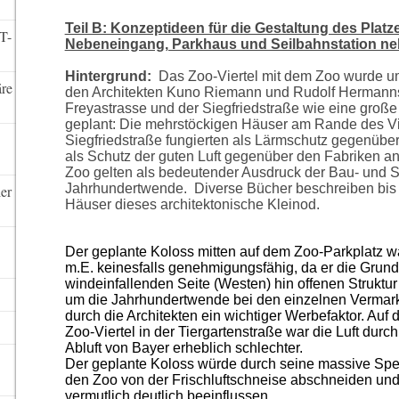
Teil B: Konzeptideen für die Gestaltung des Pla
T-
Nebeneingang, Parkhaus und Seilbahnstation ne
Hintergrund:
Das Zoo-Viertel mit dem Zoo wurde u
re
den Architekten Kuno Riemann und Rudolf Hermanns
Freyastrasse und der Siegfriedstraße wie eine gro
geplant: Die mehrstöckigen Häuser am Rande des Vi
Siegfriedstraße fungierten als Lärmschutz gegenübe
als Schutz der guten Luft gegenüber den Fabriken an
Zoo gelten als bedeutender Ausdruck der Bau- und S
Jahrhundertwende. Diverse Bücher beschreiben bis i
ler
Häuser dieses architektonische Kleinod.
Der geplante Koloss mitten auf dem Zoo-Parkplatz 
m.E. keinesfalls genehmigungsfähig, da er die Grund
windeinfallenden Seite (Westen) hin offenen Struktur 
um die Jahrhundertwende bei den einzelnen Vermar
durch die Architekten ein wichtiger Werbefaktor. Auf 
Zoo-Viertel in der Tiergartenstraße war die Luft durc
Abluft von Bayer erheblich schlechter.
Der geplante Koloss würde durch seine massive Spe
den Zoo von der Frischluftschneise abschneiden un
vermutlich deutlich beeinflussen.