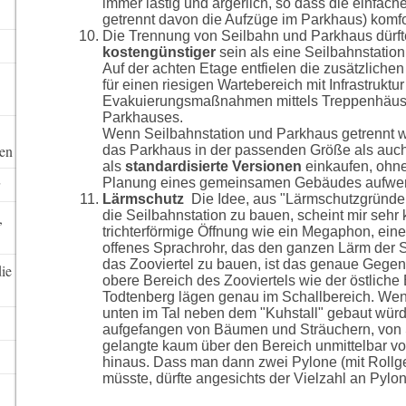
immer lästig und ärgerlich, so dass die einfac
getrennt davon die Aufzüge im Parkhaus) komfo
Die Trennung von Seilbahn und Parkhaus dürft
kostengünstiger
sein als eine Seilbahnstation
Auf der achten Etage entfielen die zusätzlichen
für einen riesigen Wartebereich mit Infrastruktur (
Evakuierungsmaßnahmen mittels Treppenhäus
Parkhauses.
Wenn Seilbahnstation und Parkhaus getrennt 
ten
das Parkhaus in der passenden Größe als auch
als
standardisierte Versionen
einkaufen, ohne 
Planung eines gemeinsamen Gebäudes aufwe
Lärmschutz
Die Idee, aus "Lärmschutzgründ
die Seilbahnstation zu bauen, scheint mir sehr 
,
trichterförmige Öffnung wie ein Megaphon, eine 
offenes Sprachrohr, das den ganzen Lärm der St
das Zooviertel zu bauen, ist das genaue Gegen
die
obere Bereich des Zooviertels wie der östliche
Todtenberg lägen genau im Schallbereich. Wen
unten im Tal neben dem "Kuhstall" gebaut würd
aufgefangen von Bäumen und Sträuchern, von 
gelangte kaum über den Bereich unmittelbar vo
hinaus. Dass man dann zwei Pylone (mit Roll
müsste, dürfte angesichts der Vielzahl an Py