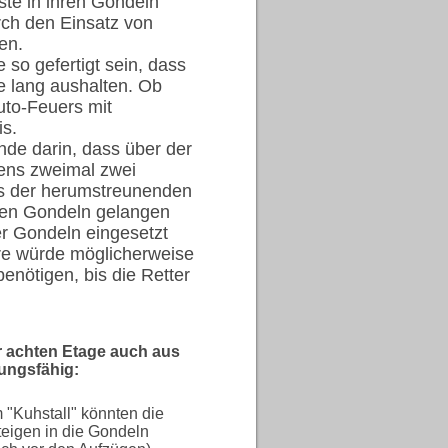
te in ihren Gondeln
rch den Einsatz von
en.
so gefertigt sein, dass
e lang aushalten. Ob
uto-Feuers mit
is.
nde darin, dass über der
ns zweimal zwei
ts der herumstreunenden
den Gondeln gelangen
er Gondeln eingesetzt
re würde möglicherweise
benötigen, bis die Retter
er achten Etage auch aus
ungsfähig:
 "Kuhstall" könnten die
eigen in die Gondeln