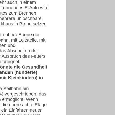
wehr auch in einem
 brennendes E-Auto wird
Autos zum Brennen
 mehrere unlöschbare
khaus in Brand setzen
rte obere Ebene der
hn, mit Leitstelle, mit
hen und
 das Abschalten der
der Ausbruch des Feuers
 ereignet.
könnte die Gesundheit
tenden (hunderte)
mit Kleinkindern) in
ie Seilbahn ein
4) vorgeschrieben, das
on ermöglicht. Wenn
e die obere achte Etage
 ein Einfahren neuer