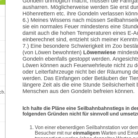
Gondeln unmöglich macht, müssen die Fahrgäs
ausharren. Möglicherweise werden Sie erst du
Höhenrettern etc. ihre Gondeln verlassen könn
6.) Meines Wissens nach müssen Seilbahnseile 
sie ein normales Feuer mindestens eine Stund
damit auch die hohen Temperaturen eines E-A
einberechnet sind, entzieht sich meiner Kenntn
7.) Eine besondere Schwierigkeit im Zoo bestä
(von Löwen bewohnten)
Löwenwiese
mindeste
Gondeln ebenfalls gestoppt werden. Angesich
Löwen können auch Feuerwehrleute nicht zu 
oder Leiterfahrzeuge nicht bei der Räumung d
werden. Das Einfangen oder Betäuben der Tie
längere Zeit als die eine Stunde Seilsicherheit 
Menschen aus den Gondeln befreien können.
eb.
Ich halte die Pläne eine Seilbahnbahnstiegs in d
folgenden Gründen nicht für sinnvoll und umsetz
Von einer ebenerdigen Seilbahnstation vor dem
Besucher mit nur
einmaligem
Warten und Einst