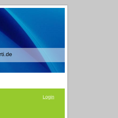
.de
Login