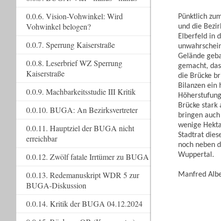
0.0.6. Vision-Vohwinkel: Wird
Pünktlich zu
Vohwinkel belogen?
und die Bezi
Elberfeld in 
0.0.7. Sperrung Kaiserstraße
unwahrschein
Gelände geba
0.0.8. Leserbrief WZ Sperrung
gemacht, dass
Kaiserstraße
die Brücke br
Bilanzen ein 
0.0.9. Machbarkeitsstudie III Kritik
Höherstufung
Brücke stark
0.0.10. BUGA: An Bezirksvertreter
bringen auch
wenige Hekta
0.0.11. Hauptziel der BUGA nicht
Stadtrat dies
erreichbar
noch neben d
Wuppertal.
0.0.12. Zwölf fatale Irrtümer zu BUGA
0.0.13. Redemanuskript WDR 5 zur
Manfred Albe
BUGA-Diskussion
0.0.14. Kritik der BUGA 04.12.2024