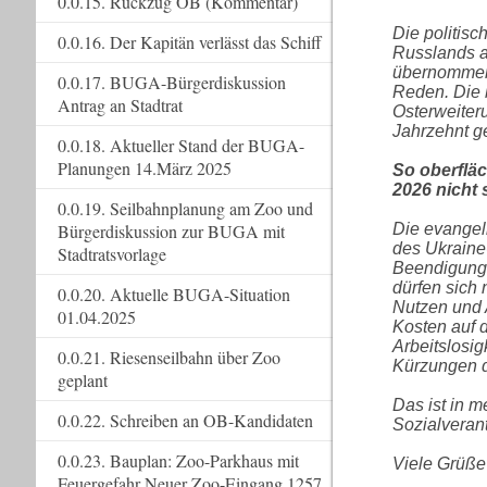
0.0.15. Rückzug OB (Kommentar)
Die politis
0.0.16. Der Kapitän verlässt das Schiff
Russlands a
übernommen 
0.0.17. BUGA-Bürgerdiskussion
Reden. Die 
Antrag an Stadtrat
Osterweiter
Jahrzehnt ge
0.0.18. Aktueller Stand der BUGA-
Planungen 14.März 2025
So oberfläc
2026 nicht 
0.0.19. Seilbahnplanung am Zoo und
Die evangel
Bürgerdiskussion zur BUGA mit
des Ukraine
Stadtratsvorlage
Beendigung 
dürfen sich 
0.0.20. Aktuelle BUGA-Situation
Nutzen und 
01.04.2025
Kosten auf 
Arbeitslosig
0.0.21. Riesenseilbahn über Zoo
Kürzungen da
geplant
Das ist in m
0.0.22. Schreiben an OB-Kandidaten
Sozialveran
0.0.23. Bauplan: Zoo-Parkhaus mit
Viele Grüße
Feuergefahr Neuer Zoo-Eingang 1257