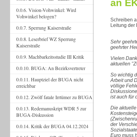
an EK
0.0.6. Vision-Vohwinkel: Wird
Vohwinkel belogen?
Schreiben a
Leitung der
0.0.7. Sperrung Kaiserstraße
0.0.8. Leserbrief WZ Sperrung
Sehr geehrte
Kaiserstraße
geehrter He
0.0.9. Machbarkeitsstudie III Kritik
Vielen Dank
aktuellen "
0.0.10. BUGA: An Bezirksvertreter
So wichtig 
0.0.11. Hauptziel der BUGA nicht
Arbeit und D
erreichbar
völlige Fehl
Diskussione
0.0.12. Zwölf fatale Irrtümer zu BUGA
ist auch für
Die aktuelle
0.0.13. Redemanuskript WDR 5 zur
Kostensteig
BUGA-Diskussion
(Zwischenru
der Verschi
0.0.14. Kritik der BUGA 04.12.2024
Sozialstaate
Euro muss h