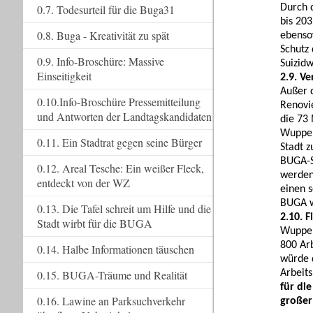
Durch 
0.7. Todesurteil für die Buga31
bis 20
0.8. Buga - Kreativität zu spät
ebenso
Schutz
0.9. Info-Broschüre: Massive
Suizidw
Einseitigkeit
2.9. V
Außer 
0.10.Info-Broschüre Pressemitteilung
Renovi
und Antworten der Landtagskandidaten
die 73
Wupper
0.11. Ein Stadtrat gegen seine Bürger
Stadt z
BUGA-S
0.12. Areal Tesche: Ein weißer Fleck,
werden
entdeckt von der WZ
einen s
BUGA w
0.13. Die Tafel schreit um Hilfe und die
2.10. 
Stadt wirbt für die BUGA
Wupper
800 Arb
0.14. Halbe Informationen täuschen
würde 
Arbeit
0.15. BUGA-Träume und Realität
für di
0.16. Lawine an Parksuchverkehr
großer