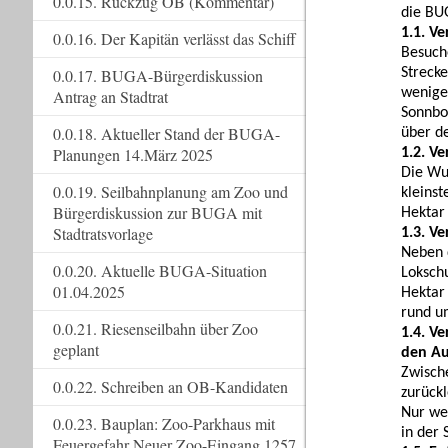
0.0.15. Rückzug OB (Kommentar)
die BU
1.1. V
0.0.16. Der Kapitän verlässt das Schiff
Besuch
Streck
0.0.17. BUGA-Bürgerdiskussion
wenige
Antrag an Stadtrat
Sonnbo
0.0.18. Aktueller Stand der BUGA-
über de
Planungen 14.März 2025
1.2. V
Die Wup
0.0.19. Seilbahnplanung am Zoo und
kleinst
Bürgerdiskussion zur BUGA mit
Hektar 
Stadtratsvorlage
1.3. V
Neben 
0.0.20. Aktuelle BUGA-Situation
Loksch
01.04.2025
Hektar
rund u
0.0.21. Riesenseilbahn über Zoo
1.4. V
geplant
den Au
Zwisch
0.0.22. Schreiben an OB-Kandidaten
zurückl
Nur we
0.0.23. Bauplan: Zoo-Parkhaus mit
in der
Feuergefahr Neuer Zoo-Eingang 1257