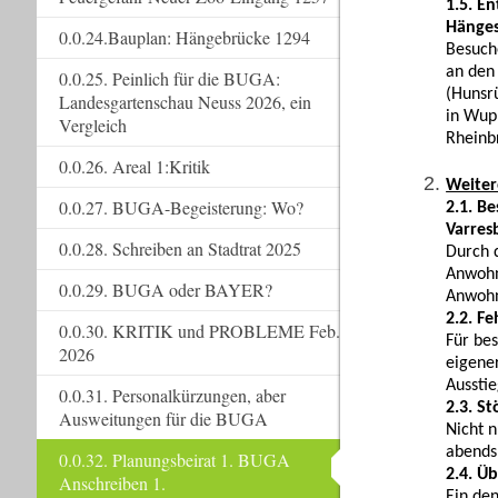
1.5. E
Hänges
0.0.24.Bauplan: Hängebrücke 1294
Besuche
an den 
0.0.25. Peinlich für die BUGA:
(Hunsrü
Landesgartenschau Neuss 2026, ein
in Wup
Vergleich
Rheinb
0.0.26. Areal 1:Kritik
Weiter
0.0.27. BUGA-Begeisterung: Wo?
2.1. B
Varresb
0.0.28. Schreiben an Stadtrat 2025
Durch 
Anwohn
0.0.29. BUGA oder BAYER?
Anwohn
2.2. F
0.0.30. KRITIK und PROBLEME Feb.
Für be
2026
eigene
Aussti
0.0.31. Personalkürzungen, aber
2.3. S
Ausweitungen für die BUGA
Nicht 
abends
0.0.32. Planungsbeirat 1. BUGA
2.4. Ü
Anschreiben 1.
Ein de