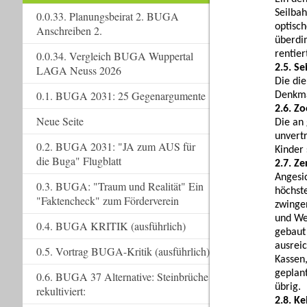
Seilbah
0.0.33. Planungsbeirat 2. BUGA
optisch
Anschreiben 2.
überdi
rentier
0.0.34. Vergleich BUGA Wuppertal
2.5. S
LAGA Neuss 2026
Die di
0.1. BUGA 2031: 25 Gegenargumente
Denkma
2.6. Z
Neue Seite
Die an
unvert
0.2. BUGA 2031: "JA zum AUS für
Kinder 
die Buga" Flugblatt
2.7. Z
Angesi
0.3. BUGA: "Traum und Realität" Ein
höchste
"Faktencheck" zum Förderverein
zwinge
und We
0.4. BUGA KRITIK (ausführlich)
gebaut
ausrei
0.5. Vortrag BUGA-Kritik (ausführlich)
Kassen
geplan
0.6. BUGA 37 Alternative: Steinbrüche
übrig.
rekultiviert:
2.8. K