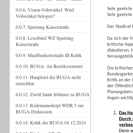
Sehr geehrte
0.0.6. Vision-Vohwinkel: Wird
Sehr geehrte
Vohwinkel belogen?
0.0.7. Sperrung Kaiserstraße
Der Stadtrat 
0.0.8. Leserbrief WZ Sperrung
Da sich der f
Kaiserstraße
kritische As
diskutieren, 
0.0.9. Machbarkeitsstudie III Kritik
herausgebilde
0.0.10. BUGA: An Bezirksvertreter
Die kritische
Bundesgarten
0.0.11. Hauptziel der BUGA nicht
Kritik an der
erreichbar
der Öffentlic
Planungsbeira
0.0.12. Zwölf fatale Irrtümer zu BUGA
Augen wichti
0.0.13. Redemanuskript WDR 5 zur
BUGA-Diskussion
Das Ha
Durch 
0.0.14. Kritik der BUGA 04.12.2024
verbes
Denn s