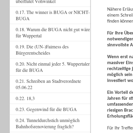
überflutet Vohwinkel
Nähere Erläu
0.17. The winner is BUGA or NICHT-
einem Schrei
BUGA
finden könne
0.18. Warum die BUGA nicht gut wäre
Für Ihre Übe
für Wuppertal
notwendigen
sinnvollste A
0.19. Die (UN-)Fairness des
Bürgerentscheides
Wenn erst na
massiver Ein
0.20. Nicht einmal jeder 5. Wuppertaler
rechtzeitige
für die BUGA
möglich sein
0.21. Schreiben an Stadtverordnete
investiert w
05.06.22
Ein Vorteil 
0.22. 18,3
Jahren für s
umfassenden 
0.23. Gegenwind für die BUGA
riesigen Br
Erholungsfl
0.24. Tunneldurchstich unmöglich
Bahnhofsrenovierung fraglich?
Für Ihr Tref