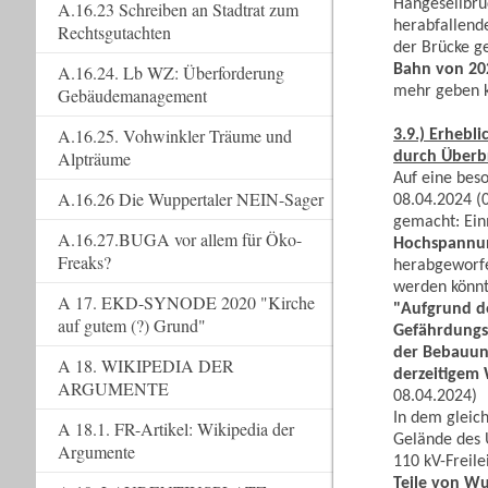
Hängeseilbrü
A.16.23 Schreiben an Stadtrat zum
herabfallend
Rechtsgutachten
der Brücke g
Bahn von 202
A.16.24. Lb WZ: Überforderung
mehr geben 
Gebäudemanagement
A.16.25. Vohwinkler Träume und
3.9.) Erhebl
Alpträume
durch Überb
Auf eine bes
A.16.26 Die Wuppertaler NEIN-Sager
08.04.2024 (
gemacht: Ein
A.16.27.BUGA vor allem für Öko-
Hochspannun
Freaks?
herabgeworfe
werden könnte
A 17. EKD-SYNODE 2020 "Kirche
"Aufgrund d
auf gutem (?) Grund"
Gefährdungsp
der Bebauung
A 18. WIKIPEDIA DER
derzeitigem
ARGUMENTE
08.04.2024)
In dem gleic
A 18.1. FR-Artikel: Wikipedia der
Gelände des 
Argumente
110 kV-Freile
Teile von Wu