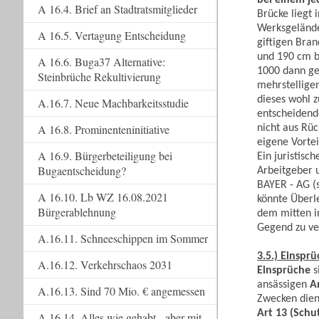
A 16.4. Brief an Stadtratsmitglieder
Brücke liegt 
Werksgelände
A 16.5. Vertagung Entscheidung
giftigen Bran
und 190 cm br
A 16.6. Buga37 Alternative:
1000 dann ge
Steinbrüche Rekultivierung
mehrstelligen
dieses wohl z
A.16.7. Neue Machbarkeitsstudie
entscheidende
A 16.8. Prominenteninitiative
nicht aus Rü
eigene Vorte
A 16.9. Bürgerbeteiligung bei
Ein juristisc
Bugaentscheidung?
Arbeitgeber 
BAYER - AG (s
A 16.10. Lb WZ 16.08.2021
könnte Überl
Bürgerablehnung
dem mitten i
Gegend zu ve
A.16.11. Schneeschippen im Sommer
3.5.) Einsp
A.16.12. Verkehrschaos 2031
Einsprüche
s
ansässigen
A
A.16.13. Sind 70 Mio. € angemessen
Zwecken diene
Art 13 (Sch
A.16.14. Alles wie gehabt - aber mit