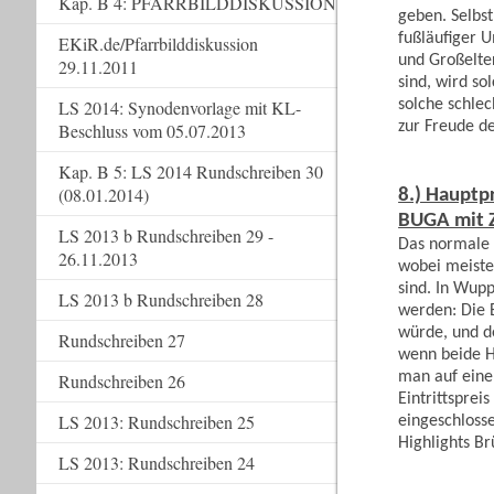
Kap. B 4: PFARRBILDDISKUSSION
geben. Selbst
fußläufiger 
EKiR.de/Pfarrbilddiskussion
und Großelte
29.11.2011
sind, wird so
solche schle
LS 2014: Synodenvorlage mit KL-
zur Freude d
Beschluss vom 05.07.2013
Kap. B 5: LS 2014 Rundschreiben 30
(08.01.2014)
8.) Hauptp
BUGA mit Z
LS 2013 b Rundschreiben 29 -
Das normale 
26.11.2013
wobei meisten
sind. In Wup
LS 2013 b Rundschreiben 28
werden: Die B
würde, und de
Rundschreiben 27
wenn beide H
man auf einen
Rundschreiben 26
Eintrittsprei
LS 2013: Rundschreiben 25
eingeschloss
Highlights Br
LS 2013: Rundschreiben 24