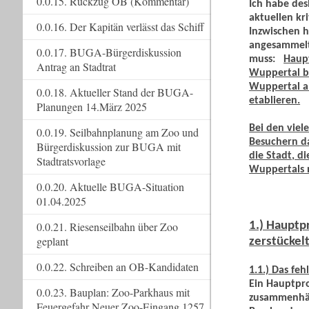
0.0.15. Rückzug OB (Kommentar)
Ich habe des
aktuellen k
0.0.16. Der Kapitän verlässt das Schiff
Inzwischen h
angesammelt
0.0.17. BUGA-Bürgerdiskussion
muss:
Haupt
Antrag an Stadtrat
Wuppertal be
Wuppertal al
0.0.18. Aktueller Stand der BUGA-
etablieren.
Planungen 14.März 2025
Bei den viel
0.0.19. Seilbahnplanung am Zoo und
Besuchern d
Bürgerdiskussion zur BUGA mit
die Stadt, 
Stadtratsvorlage
Wuppertals n
0.0.20. Aktuelle BUGA-Situation
01.04.2025
1.) Hauptp
0.0.21. Riesenseilbahn über Zoo
geplant
zerstückelt
0.0.22. Schreiben an OB-Kandidaten
1.1.) Das f
Ein Hauptpro
0.0.23. Bauplan: Zoo-Parkhaus mit
zusammenhän
Feuergefahr Neuer Zoo-Eingang 1257