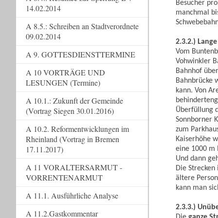
Besucher pro
14.02.2014
manchmal bis
Schwebebahne
A 8.5.: Schreiben an Stadtverordnete
09.02.2014
2.3.2.) Lang
Vom Buntenbe
A 9. GOTTESDIENSTTERMINE
Vohwinkler B
Bahnhof über
A 10 VORTRÄGE UND
Bahnbrücke w
LESUNGEN (Termine)
kann. Von Are
A 10.1.: Zukunft der Gemeinde
behinderteng
(Vortrag Siegen 30.01.2016)
Überfüllung 
Sonnborner K
A 10.2. Reformentwicklungen im
zum Parkhaus
Rheinland (Vortrag in Bremen
Kaiserhöhe wa
17.11.2017)
eine 1000 m 
Und dann geh
A 11 VORALTERSARMUT -
Die Strecken 
VORRENTENARMUT
ältere Perso
kann man sich
A 11.1. Ausführliche Analyse
2.3.3.) Unüb
A 11.2.Gastkommentar
Die
ganze St