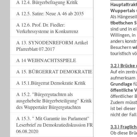
A 12.4. Bürgerbefragung Kritik
Hauptattrakt
Wuppertals
w
A 12.5. Satire: Neue A 46 ab 2035
Als Hängesei
tibetischen S
A 12.6. Prof. Dr. Fiedler:
sind und in 
Verkehrssysteme in Konkurrenz
Willingen, in
anders konst
A 13. SYNODENREFORM Artikel
Besuchern
wi
Pfarrerblatt 07.2017
touristisch vö
A 14 WEIHNACHTSSPIELE
3.2.) Brücke
A 15. BÜRGERRAT DEMOKRATIE
Auf ein zentr
aufmerksam g
A 15.1.Bürgerrat Demokratie Kritik
Grundlage
f
öffentliche
A 15.2. "Bürgergutachten als
öffentlicher 
ausgehebelte Bürgerbeteiligung" Kritik
Zudem müsste
des Wuppertaler Bürgergutachten
ist bei diese
nicht der Fall
A 15.3. " Mit Garantie ins Parlament"
Leserbrief zu Demokratiediskussion FR
3.3.) Fragli
06.08.2020
Ob diese Brü