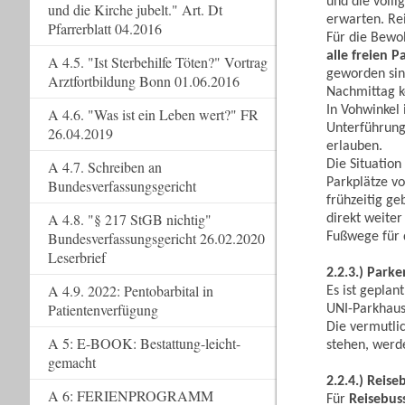
und die völl
und die Kirche jubelt." Art. Dt
erwarten. Re
Pfarrerblatt 04.2016
Für die Bewoh
alle freien 
A 4.5. "Ist Sterbehilfe Töten?" Vortrag
geworden sin
Arztfortbildung Bonn 01.06.2016
Nachmittag k
In Vohwinkel i
A 4.6. "Was ist ein Leben wert?" FR
Unterführung
26.04.2019
erlauben.
Die Situation 
A 4.7. Schreiben an
Parkplätze vo
Bundesverfassungsgericht
frühzeitig g
A 4.8. "§ 217 StGB nichtig"
direkt weiter
Bundesverfassungsgericht 26.02.2020
Fußwege für 
Leserbrief
2.2.3.) Par
A 4.9. 2022: Pentobarbital in
Es ist gepla
Patientenverfügung
UNI-Parkhaus
Die vermutlic
A 5: E-BOOK: Bestattung-leicht-
stehen, werd
gemacht
2.2.4.) Reis
A 6: FERIENPROGRAMM
Für
Reisebus