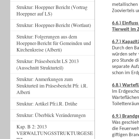
metallischen 
Struktur: Hoeppner Bericht (Vortrag
Zooviertels 
Hoeppner auf LS)
6.6.) Einflu
Struktur: Hoeppner-Bericht (Wortlaut)
Tierwelt im
Struktur: Folgerungen aus dem
6.7.) Kapazi
Hoeppner-Bericht für Gemeinden und
Durch den Bau
Kirchenkreise (Alberti)
würden sehr v
Struktur: Präsesbericht LS 2013
pro Stunde d
separate Aufz
(Ausschnitt Strukturteil)
schon im Erd
Struktur: Anmerkungen zum
Strukturteil im Präsesbericht Pfr. i.R.
6.8.) Wartef
Alberti
Im Erdgescho
Warteflächen
Struktur: Artikel Pfr.i.R. Drühe
Toilettenräu
Struktur: Überblick Veränderungen
6.9.) Brandg
Was geschieh
Kap. B 2: 2013
die Feuerwehr
VERWALTUNGSSTRUKTURGESE
giftigen Bran