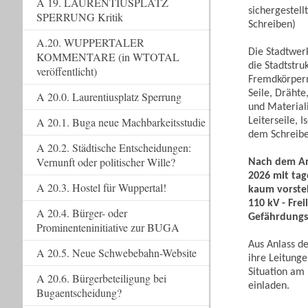
A 19. LAURENTIUSPLATZ
sichergestell
SPERRUNG Kritik
Schreiben)
A.20. WUPPERTALER
Die Stadtwer
KOMMENTARE (in WTOTAL
die Stadtstru
veröffentlicht)
Fremdkörpern,
Seile, Drähte
A 20.0. Laurentiusplatz Sperrung
und Materiali
A 20.1. Buga neue Machbarkeitsstudie
Leiterseile, 
dem Schreib
A 20.2. Städtische Entscheidungen:
Vernunft oder politischer Wille?
Nach dem An
2026 mit tag
A 20.3. Hostel für Wuppertal!
kaum vorstel
110 kV - Frei
A 20.4. Bürger- oder
Gefährdungs
Prominenteninitiative zur BUGA
Aus Anlass d
A 20.5. Neue Schwebebahn-Website
ihre Leitunge
Situation am
A 20.6. Bürgerbeteiligung bei
einladen.
Bugaentscheidung?