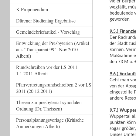
vieler Bürger
wegfällt, müs
K Proponendum
bedeutende vo
geworden.
Dürener Studientag Ergebnisse
Gemeindebriefartikel - Vorschlag
9.5.) Finan
Der Radrundw
Entwicklung der Presbyterien (Artikel
der Stadt zus
aus "Transparent 99". Nov.2010
können. Vermu
Alberti)
Maßnahme ehe
den 73 Mio. €
Rundschreiben vor der LS 2011,
1.1.2011 Alberti
9.6.) Vorlau
Geht man von
Pfarrvertretungsrundschreiben 2 vor LS
von der Absa
2011 (20.12.2011)
eingestellte 
andere Ressor
Thesen zur presbyterial-synodalen
Ordnung (Dr. Theissen)
9.7.) Wupper
Wuppertal al
Personalplanungsvorlage (Kritische
punkten könne
Anmerkungen Alberti)
sogar größer,
Dieses Umfel