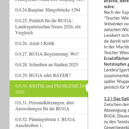
Brache, dere
wäre.
0.0.24.Bauplan: Hängebrücke 1294
Nach der Expe
"Tescher Wies
0.0.25. Peinlich für die BUGA:
Vohwinkel zw
Landesgartenschau Neuss 2026, ein
zwischen Wic
Vergleich
Landwirt sich
da damit sei
0.0.26. Areal 1:Kritik
In der Machba
Tescher Wies
0.0.27. BUGA-Begeisterung: Wo?
Ersatzfläche
0.0.28. Schreiben an Stadtrat 2025
Notstopfen 
Landes(!)gar
0.0.29. BUGA oder BAYER?
zusammenhän
später Wupper
0.0.30. KRITIK und PROBLEME Feb.
peinlich für 
2026
1.2.) Das Ge
0.0.31. Personalkürzungen, aber
Zwischen de
Ausweitungen für die BUGA
Abzweigung z
BUGA. Dieses
0.0.32. Planungsbeirat 1. BUGA
zu den Tennis
Anschreiben 1.
Gewerbegebäu