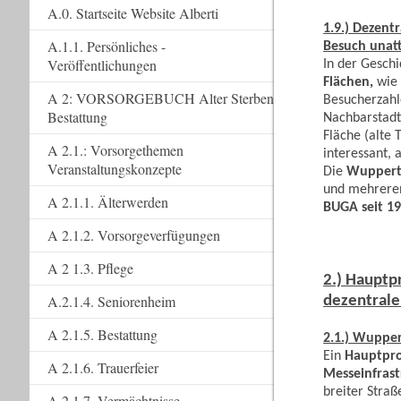
A.0. Startseite Website Alberti
1.9.) Dezent
A.1.1. Persönliches -
Besuch unatt
Veröffentlichungen
In der Gesch
Flächen,
wie 
A 2: VORSORGEBUCH Alter Sterben
Besucherzahl
Bestattung
Nachbarstad
Fläche (alte 
A 2.1.: Vorsorgethemen
interessant,
Veranstaltungskonzepte
Die
Wupperta
und mehreren
A 2.1.1. Älterwerden
BUGA seit 1
A 2.1.2. Vorsorgeverfügungen
A 2 1.3. Pflege
2.) Hauptp
A.2.1.4. Seniorenheim
dezentrale
A 2.1.5. Bestattung
2.1.) Wupper
Ein
Hauptpr
A 2.1.6. Trauerfeier
Messeinfras
breiter Stra
A 2.1.7. Vermächtnisse