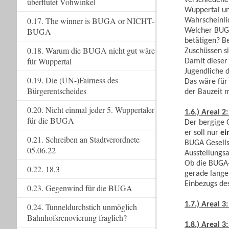
überflutet Vohwinkel
Wuppertal un
0.17. The winner is BUGA or NICHT-
Wahrscheinli
BUGA
Welcher BUGA
betätigen? B
0.18. Warum die BUGA nicht gut wäre
Zuschüssen s
für Wuppertal
Damit dieser
Jugendliche 
0.19. Die (UN-)Fairness des
Das wäre für
Bürgerentscheides
der Bauzeit m
0.20. Nicht einmal jeder 5. Wuppertaler
1.6.) Areal 2
für die BUGA
Der bergige 
er soll nur
ei
0.21. Schreiben an Stadtverordnete
BUGA Gesells
05.06.22
Ausstellungsa
Ob die BUGA-B
0.22. 18,3
gerade lange
Einbezugs des
0.23. Gegenwind für die BUGA
1.7.) Areal 
0.24. Tunneldurchstich unmöglich
Bahnhofsrenovierung fraglich?
1.8.) Areal 3