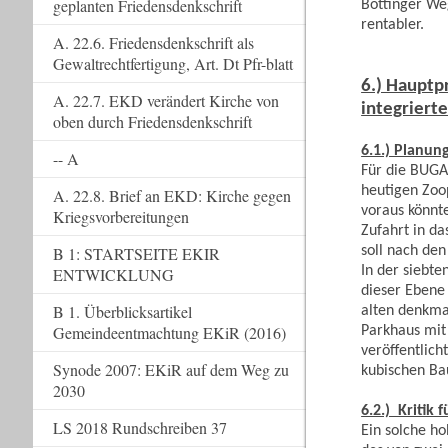
geplanten Friedensdenkschrift
Böttinger We
rentabler.
A. 22.6. Friedensdenkschrift als
Gewaltrechtfertigung, Art. Dt Pfr-blatt
6.) Hauptp
A. 22.7. EKD verändert Kirche von
integrierte
oben durch Friedensdenkschrift
6.1.) Planun
-- A
Für die BUGA
heutigen Zoo
A. 22.8. Brief an EKD: Kirche gegen
voraus könnt
Kriegsvorbereitungen
Zufahrt in d
soll nach den
B 1: STARTSEITE EKIR
In der siebte
ENTWICKLUNG
dieser Ebene
B 1. Überblicksartikel
alten denkma
Gemeindeentmachtung EKiR (2016)
Parkhaus mit
veröffentlich
Synode 2007: EKiR auf dem Weg zu
kubischen Ba
2030
6.2.) Kritik
LS 2018 Rundschreiben 37
Ein solche ho