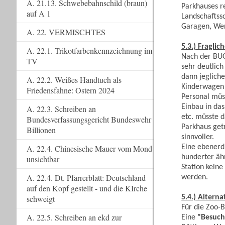
A. 21.13. Schwebebahnschild (braun)
Parkhauses r
auf A 1
Landschaftss
Garagen, Wer
A. 22. VERMISCHTES
5.3.) Fragli
A. 22.1. Trikotfarbenkennzeichnung im
Nach der BUG
TV
sehr deutlich
dann jegliche
A. 22.2. Weißes Handtuch als
Kinderwagen 
Friedensfahne: Ostern 2024
Personal müs
Einbau in da
A. 22.3. Schreiben an
etc. müsste 
Bundesverfassungsgericht Bundeswehr
Parkhaus get
Billionen
sinnvoller.
Eine ebenerd
A. 22.4. Chinesische Mauer vom Mond
hunderter äh
unsichtbar
Station keine
A. 22.4. Dt. Pfarrerblatt: Deutschland
werden.
auf den Kopf gestellt - und die KIrche
5.4.) Altern
schweigt
Für die Zoo-B
A. 22.5. Schreiben an ekd zur
Eine
"Besuch