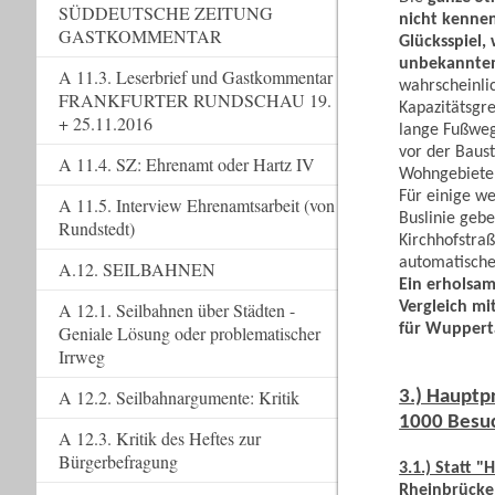
SÜDDEUTSCHE ZEITUNG
nicht kennen
GASTKOMMENTAR
Glücksspiel,
unbekanntem
A 11.3. Leserbrief und Gastkommentar
wahrscheinli
FRANKFURTER RUNDSCHAU 19.
Kapazitätsgre
+ 25.11.2016
lange Fußwege
vor der Baus
A 11.4. SZ: Ehrenamt oder Hartz IV
Wohngebiete 
Für einige w
A 11.5. Interview Ehrenamtsarbeit (von
Buslinie geb
Rundstedt)
Kirchhofstraß
automatische 
A.12. SEILBAHNEN
Ein erholsam
Vergleich m
A 12.1. Seilbahnen über Städten -
für Wupperta
Geniale Lösung oder problematischer
Irrweg
A 12.2. Seilbahnargumente: Kritik
3.) Hauptp
1000 Besu
A 12.3. Kritik des Heftes zur
Bürgerbefragung
3.1.) Statt 
Rheinbrücke