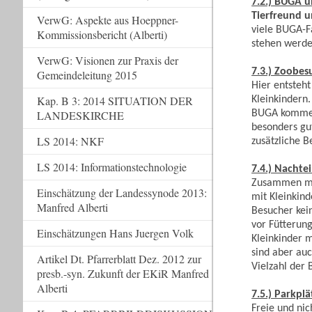
7.2.) BUGA 
Tierfreund 
VerwG: Aspekte aus Hoeppner-
viele BUGA-F
Kommissionsbericht (Alberti)
stehen werden
VerwG: Visionen zur Praxis der
7.3.) Zoobe
Gemeindeleitung 2015
Hier entsteht
Kap. B 3: 2014 SITUATION DER
Kleinkindern
BUGA kommen 
LANDESKIRCHE
besonders gu
LS 2014: NKF
zusätzliche B
LS 2014: Informationstechnologie
7.4.) Nachte
Zusammen mi
Einschätzung der Landessynode 2013:
mit Kleinkin
Manfred Alberti
Besucher kei
vor Fütterun
Einschätzungen Hans Juergen Volk
Kleinkinder m
sind aber auc
Artikel Dt. Pfarrerblatt Dez. 2012 zur
Vielzahl der
presb.-syn. Zukunft der EKiR Manfred
Alberti
7.5.) Parkpl
Freie und nic