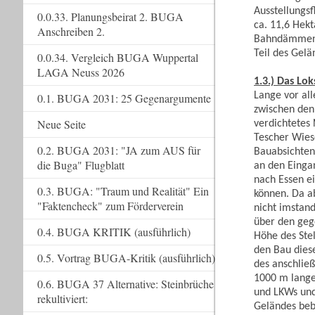
Ausstellungs
0.0.33. Planungsbeirat 2. BUGA
ca. 11,6 Hekt
Anschreiben 2.
Bahndämmen l
Teil des Gel
0.0.34. Vergleich BUGA Wuppertal
LAGA Neuss 2026
1.3.) Das Lo
Lange vor al
0.1. BUGA 2031: 25 Gegenargumente
zwischen den
Neue Seite
verdichtetes
Tescher Wiese
0.2. BUGA 2031: "JA zum AUS für
Bauabsichten
die Buga" Flugblatt
an den Einga
nach Essen e
0.3. BUGA: "Traum und Realität" Ein
können. Da ab
"Faktencheck" zum Förderverein
nicht imstan
über den geg
0.4. BUGA KRITIK (ausführlich)
Höhe des Ste
den Bau dies
0.5. Vortrag BUGA-Kritik (ausführlich)
des anschlie
1000 m lange
0.6. BUGA 37 Alternative: Steinbrüche
und LKWs und
rekultiviert:
Geländes beb