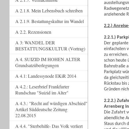
ausstellungs
Radwegenetz u
A 2.1.8. Mein Lebensbuch schreiben
anziehende R
A 2.1.9. Bestattungskultur im Wandel
2.2.) Anreis
A 2.2. Rezensionen
2.2.1.) Park
A 3: WANDEL DER
Der geplante
BESTATTUNGSKULTUR (Vortrag)
einfachsten 
zu erreichen.
A 4. SUIZID IM HOHEN ALTER
schon heute 
Grundsatzüberlegungen
Bahnstraße a
Parkplatz wür
A 4.1: Landessynode EKiR 2014
da gleichzeit
Rückstau bis
A 4.2.: Leserbrief Frankfurter
Gründen nich
Rundschau "Suizid im Alter"
2.2.2.) Zufa
A 4.3.: "Recht auf würdigen Abschied"
Arrenberg in
Artikel Süddeutsche Zeitung
Die Zufahrt 
22.08.2015
abendliche Au
Staus durch 
A 4.4. "Sterbehilfe- Das Volk verliert