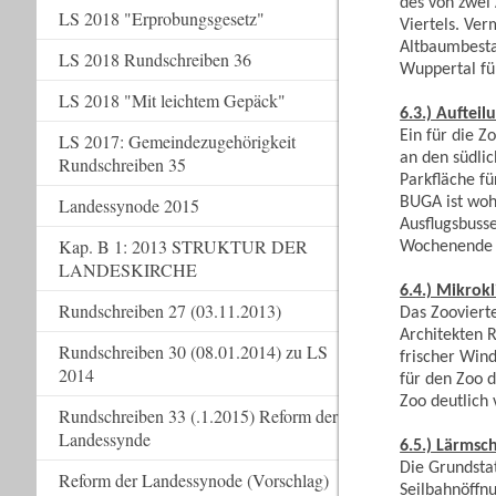
des von zwei
LS 2018 "Erprobungsgesetz"
Viertels. Ve
Altbaumbesta
LS 2018 Rundschreiben 36
Wuppertal für
LS 2018 "Mit leichtem Gepäck"
6.3.) Aufteil
Ein für die 
LS 2017: Gemeindezugehörigkeit
an den südli
Rundschreiben 35
Parkfläche fü
BUGA ist wohl
Landessynode 2015
Ausflugsbuss
Kap. B 1: 2013 STRUKTUR DER
Wochenende d
LANDESKIRCHE
6.4.) Mikrok
Rundschreiben 27 (03.11.2013)
Das Zooviert
Architekten 
Rundschreiben 30 (08.01.2014) zu LS
frischer Win
2014
für den Zoo 
Zoo deutlich
Rundschreiben 33 (.1.2015) Reform der
Landessynde
6.5.) Lärmsc
Die Grundstat
Reform der Landessynode (Vorschlag)
Seilbahnöffn