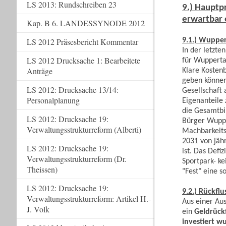
LS 2013: Rundschreiben 23
9.) Hauptp
erwartbar e
Kap. B 6. LANDESSYNODE 2012
9.1.) Wupper
LS 2012 Präsesbericht Kommentar
In der letzt
LS 2012 Drucksache 1: Bearbeitete
für Wupperta
Anträge
Klare Kosten
geben können
LS 2012: Drucksache 13/14:
Gesellschaft
Personalplanung
Eigenanteile 
die Gesamtbil
LS 2012: Drucksache 19:
Bürger Wupper
Verwaltungsstrukturreform (Alberti)
Machbarkeits
2031 von jähr
LS 2012: Drucksache 19:
ist. Das Def
Verwaltungsstrukturreform (Dr.
Sportpark- ke
Theissen)
"Fest" eine 
LS 2012: Drucksache 19:
9.2.) Rückfl
Verwaltungsstrukturreform: Artikel H.-
Aus einer Au
J. Volk
ein
Geldrück
investiert w