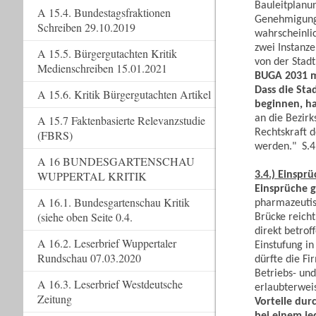
Bauleitplanun
A 15.4. Bundestagsfraktionen
Genehmigung 
Schreiben 29.10.2019
wahrscheinl
zwei Instanz
A 15.5. Bürgergutachten Kritik
von der Stad
Medienschreiben 15.01.2021
BUGA 2031 m
Dass die Sta
A 15.6. Kritik Bürgergutachten Artikel
beginnen, ha
an die Bezir
A 15.7 Faktenbasierte Relevanzstudie
Rechtskraft 
(FBRS)
werden." S.4
A 16 BUNDESGARTENSCHAU
WUPPERTAL KRITIK
3.4.) Einspr
Einsprüche 
A 16.1. Bundesgartenschau Kritik
pharmazeuti
(siehe oben Seite 0.4.
Brücke reicht
direkt betrof
A 16.2. Leserbrief Wuppertaler
Einstufung in
Rundschau 07.03.2020
dürfte die Fi
Betriebs- und
A 16.3. Leserbrief Westdeutsche
erlaubterwei
Zeitung
Vorteile dur
bei einem je