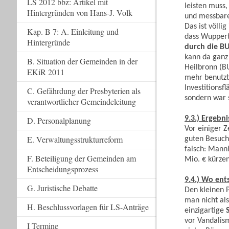
LS 2012 bbz: Artikel mit
leisten muss
Hintergründen von Hans-J. Volk
und messbare
Das ist völli
Kap. B 7: A. Einleitung und
dass Wupper
Hintergründe
durch die 
kann da ganz
B. Situation der Gemeinden in der
Heilbronn (B
EKiR 2011
mehr benutzt
Investitions
C. Gefährdung der Presbyterien als
sondern war 
verantwortlicher Gemeindeleitung
9.3.) Ergeb
D. Personalplanung
Vor einiger 
E. Verwaltungsstrukturreform
guten Besuche
falsch: Mann
F. Beteiligung der Gemeinden am
Mio. € kürze
Entscheidungsprozess
9.4.) Wo ent
G. Juristische Debatte
Den kleinen P
man nicht als
H. Beschlussvorlagen für LS-Anträge
einzigartige
S
vor Vandalis
I Termine