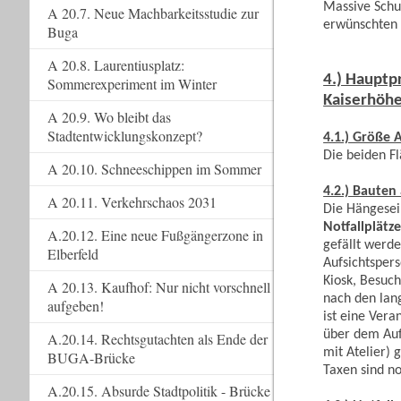
Massive Schu
A 20.7. Neue Machbarkeitsstudie zur
erwünschte
Buga
A 20.8. Laurentiusplatz:
4.) Hauptp
Sommerexperiment im Winter
Kaiserhöh
A 20.9. Wo bleibt das
Stadtentwicklungskonzept?
4.1.) Größe 
Die beiden F
A 20.10. Schneeschippen im Sommer
4.2.) Bauten
A 20.11. Verkehrschaos 2031
Die Hängesei
Notfallplätz
A.20.12. Eine neue Fußgängerzone in
gefällt werd
Elberfeld
Aufsichtsper
Kiosk, Besuch
A 20.13. Kaufhof: Nur nicht vorschnell
nach den lan
aufgeben!
ist eine Ver
über dem Auf
A.20.14. Rechtsgutachten als Ende der
mit Atelier)
BUGA-Brücke
Taxen sind n
A.20.15. Absurde Stadtpolitik - Brücke