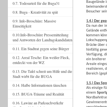
Baugelände i
0.7. Todesurteil für die Buga31
beieinanders
Besucher sei
0.8. Buga - Kreativität zu spät
0.9. Info-Broschüre: Massive
1.4.) Der ge
Einseitigkeit
Da nun der i
Gelände entf
0.10.Info-Broschüre Pressemitteilung
kommen könne
und Antworten der Landtagskandidaten
Lokschuppeng
Brücke über d
0.11. Ein Stadtrat gegen seine Bürger
hinfällig ge
Verfügung, di
0.12. Areal Tesche: Ein weißer Fleck,
ein breiterer
entdeckt von der WZ
Areale einge
realisieren,
0.13. Die Tafel schreit um Hilfe und die
Bereich (gepl
Stadt wirbt für die BUGA
1.5.) Das Sp
0.14. Halbe Informationen täuschen
Als einzige f
einem
Sport
0.15. BUGA-Träume und Realität
Nordbahntras
Gewinnerentw
0.16. Lawine an Parksuchverkehr
verschiedene