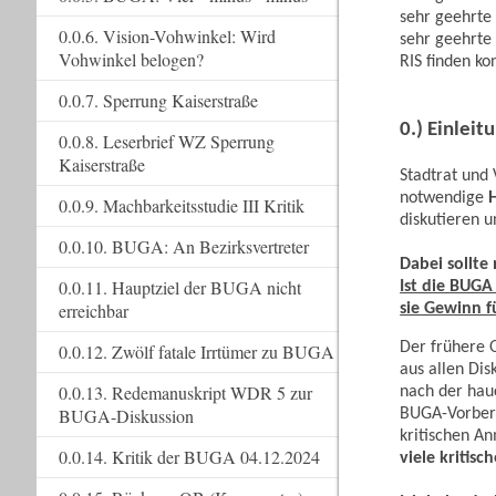
sehr geehrte
0.0.6. Vision-Vohwinkel: Wird
sehr geehrte
Vohwinkel belogen?
RIS finden ko
0.0.7. Sperrung Kaiserstraße
0.) Einleit
0.0.8. Leserbrief WZ Sperrung
Kaiserstraße
Stadtrat und
notwendige
0.0.9. Machbarkeitsstudie III Kritik
diskutieren u
0.0.10. BUGA: An Bezirksvertreter
Dabei sollte
0.0.11. Hauptziel der BUGA nicht
Ist die BUGA
erreichbar
sie Gewinn f
Der frühere 
0.0.12. Zwölf fatale Irrtümer zu BUGA
aus allen Dis
0.0.13. Redemanuskript WDR 5 zur
nach der hau
BUGA-Diskussion
BUGA-Vorbere
kritischen A
0.0.14. Kritik der BUGA 04.12.2024
viele kritis