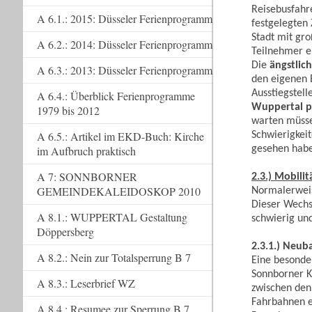
Reisebusfahre
A 6.1.: 2015: Düsseler Ferienprogramm
festgelegten 
Stadt mit gro
A 6.2.: 2014: Düsseler Ferienprogramm
Teilnehmer e
Die
ängstlich
A 6.3.: 2013: Düsseler Ferienprogramm
den eigenen B
Ausstiegstell
A 6.4.: Überblick Ferienprogramme
Wuppertal p
1979 bis 2012
warten müsse
A 6.5.: Artikel im EKD-Buch: Kirche
Schwierigkeit
gesehen hab
im Aufbruch praktisch
A 7: SONNBORNER
2.3.) Mobili
GEMEINDEKALEIDOSKOP 2010
Normalerweis
Dieser Wechse
A 8.1.: WUPPERTAL Gestaltung
schwierig un
Döppersberg
2.3.1.) Neu
A 8.2.: Nein zur Totalsperrung B 7
Eine besonde
Sonnborner K
A 8.3.: Leserbrief WZ
zwischen den
Fahrbahnen e
A 8.4.: Resumee zur Sperrung B 7