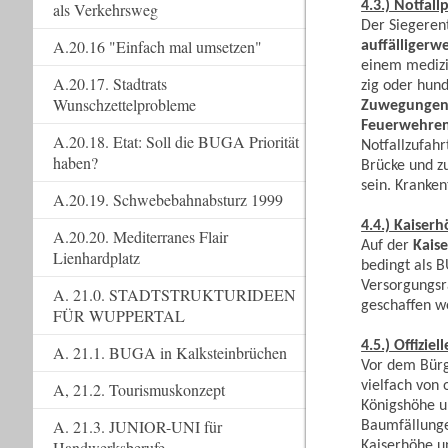
4.3.) Notfal
als Verkehrsweg
Der Siegeren
A.20.16 "Einfach mal umsetzen"
auffälligerwe
einem medizi
A.20.17. Stadtrats
zig oder hun
Wunschzettelprobleme
Zuwegungen m
Feuerwehre
A.20.18. Etat: Soll die BUGA Priorität
Notfallzufah
haben?
Brücke und z
sein. Kranken
A.20.19. Schwebebahnabsturz 1999
4.4.) Kaiser
A.20.20. Mediterranes Flair
Auf der
Kais
Lienhardplatz
bedingt als 
Versorgungsr
A. 21.0. STADTSTRUKTURIDEEN
geschaffen w
FÜR WUPPERTAL
4.5.) Offizie
A. 21.1. BUGA in Kalksteinbrüchen
Vor dem Bürg
vielfach von 
A, 21.2. Tourismuskonzept
Königshöhe u
A. 21.3. JUNIOR-UNI für
Baumfällung
Handwerksberufe
Kaiserhöhe u