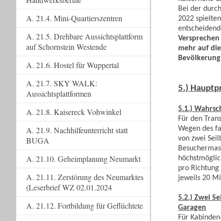
Bei der durc
A. 21.4. Mini-Quartierszentren
2022 spielten
entscheidend
A. 21.5. Drehbare Aussichtsplattform
Versprechen 
auf Schornstein Westende
mehr auf di
Bevölkerung
A. 21.6. Hostel für Wuppertal
A. 21.7. SKY WALK:
5.) Haupt
Aussichtsplattformen
5.1.) Wahrsc
A. 21.8. Kaisereck Vohwinkel
Für den Tran
Wegen des fa
A. 21.9. Nachhilfeunterricht statt
von zwei Sei
BUGA
Besuchermass
A. 21.10. Geheimplanung Neumarkt
höchstmöglic
pro Richtung 
A. 21.11. Zerstörung des Neumarktes
jeweils 20 M
(Leserbrief WZ 02.01.2024
5.2.) Zwei S
A. 21.12. Fortbildung für Geflüchtete
Garagen
Für Kabinden