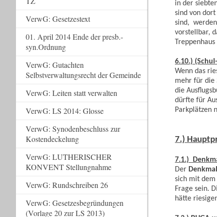
TZ
in der siebt
sind von dort
VerwG: Gesetzestext
sind, werden
vorstellbar, 
01. April 2014 Ende der presb.-
Treppenhaus 
syn.Ordnung
6.10.) (Schu
VerwG: Gutachten
Wenn das ries
Selbstverwaltungsrecht der Gemeinde
mehr für die 
die Ausflugs
VerwG: Leiten statt verwalten
dürfte für Au
VerwG: LS 2014: Glosse
Parkplätzen n
VerwG: Synodenbeschluss zur
Kostendeckelung
7.) Hauptp
VerwG: LUTHERISCHER
7.1.) Denkm
KONVENT Stellungnahme
Der
Denkmal
sich mit dem
VerwG: Rundschreiben 26
Frage sein. 
hätte riesige
VerwG: Gesetzesbegründungen
(Vorlage 20 zur LS 2013)