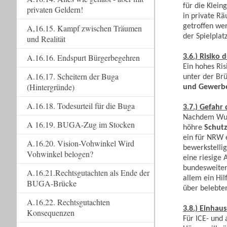
für die Klein
privaten Geldern!
in private R
getroffen wer
A,16.15. Kampf zwischen Träumen
der Spielplat
und Realität
A.16.16. Endspurt Bürgerbegehren
3.6.) Risiko
Ein hohes Ri
A.16.17. Scheitern der Buga
unter der Br
(Hintergründe)
und Gewerbe
A.16.18. Todesurteil für die Buga
3.7.) Gefahr
Nachdem Wupp
A 16.19. BUGA-Zug im Stocken
höhre
Schutz
ein für NRW 
A.16.20. Vision-Vohwinkel Wird
bewerkstelli
Vohwinkel belogen?
eine riesige 
bundesweiten 
A.16.21.Rechtsgutachten als Ende der
allem ein Hi
BUGA-Brücke
über belebtem
A.16.22. Rechtsgutachten
3.8.) Einhau
Konsequenzen
Für ICE- und