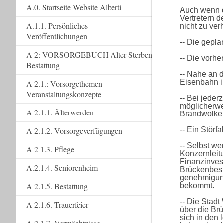
A.0. Startseite Website Alberti
Auch wenn d
Vertretern 
A.1.1. Persönliches -
nicht zu ver
Veröffentlichungen
-- Die gepl
A 2: VORSORGEBUCH Alter Sterben
-- Die vorh
Bestattung
-- Nahe an d
Eisenbahn i
A 2.1.: Vorsorgethemen
Veranstaltungskonzepte
-- Bei jede
möglicherwe
A 2.1.1. Älterwerden
Brandwolke
-- Ein Störf
A 2.1.2. Vorsorgeverfügungen
-- Selbst we
A 2 1.3. Pflege
Konzernleit
Finanzinves
A.2.1.4. Seniorenheim
Brückenbesu
genehmigung
A 2.1.5. Bestattung
bekommt.
-- Die Stadt
A 2.1.6. Trauerfeier
über die Br
sich in den 
A 2.1.7. Vermächtnisse