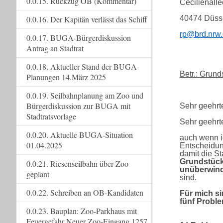
0.0.15. Rückzug OB (Kommentar)
Cecilienalle
40474 Düsse
0.0.16. Der Kapitän verlässt das Schiff
rp@brd.nrw
0.0.17. BUGA-Bürgerdiskussion
Antrag an Stadtrat
0.0.18. Aktueller Stand der BUGA-
Betr.: Grun
Planungen 14.März 2025
0.0.19. Seilbahnplanung am Zoo und
Bürgerdiskussion zur BUGA mit
Sehr geehrt
Stadtratsvorlage
Sehr geehrt
0.0.20. Aktuelle BUGA-Situation
auch wenn i
01.04.2025
Entscheidung
damit die St
Grundstüc
0.0.21. Riesenseilbahn über Zoo
unüberwind
geplant
sind.
0.0.22. Schreiben an OB-Kandidaten
Für mich s
fünf Problem
0.0.23. Bauplan: Zoo-Parkhaus mit
Feuergefahr Neuer Zoo-Eingang 1257