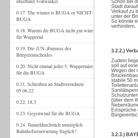
überflutet Vohwinkel
Schon bei d
Stadt darauf
Verkauf zu 
0.17. The winner is BUGA or NICHT-
unter der B
BUGA
So könnte e
verhindern.
0.18. Warum die BUGA nicht gut wäre
für Wuppertal
0.19. Die (UN-)Fairness des
3.2.2.) Ver
Bürgerentscheides
Zudem liege
soll auf ei
0.20. Nicht einmal jeder 5. Wuppertaler
Wegen der m
für die BUGA
Brückenbauwe
stabile 50 
0.21. Schreiben an Stadtverordnete
Toilettenan
05.06.22
Sanitätsper
Schutzunter
(über dem W
0.22. 18,3
Nebenräumen
Einsprüche 
0.23. Gegenwind für die BUGA
Bürgerentsc
0.24. Tunneldurchstich unmöglich
Bahnhofsrenovierung fraglich?
3.2.3.) BA