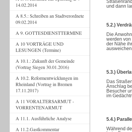
Straßenrand
14.02.2014
und dann la
A 8.5.: Schreiben an Stadtverordnete
09.02.2014
5.2.) Verd
A 9. GOTTESDIENSTTERMINE
Die Anwohner
werden von 
A 10 VORTRÄGE UND
der Nähe ih
ausweichen
LESUNGEN (Termine)
A 10.1.: Zukunft der Gemeinde
(Vortrag Siegen 30.01.2016)
5.3.) Überl
A 10.2. Reformentwicklungen im
Das Straßen
Rheinland (Vortrag in Bremen
Anschlag be
17.11.2017)
Besucher un
im Gedächtn
A 11 VORALTERSARMUT -
VORRENTENARMUT
A 11.1. Ausführliche Analyse
5.4.) Para
Während der
A 11.2.Gastkommentar