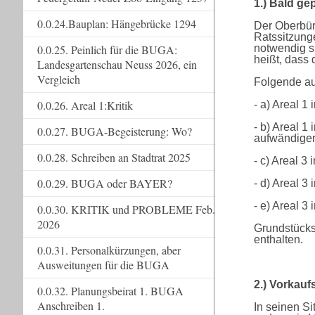
1.) Bald g
0.0.24.Bauplan: Hängebrücke 1294
Der Oberbürg
Ratssitzung
notwendig s
0.0.25. Peinlich für die BUGA:
heißt, dass 
Landesgartenschau Neuss 2026, ein
Vergleich
Folgende au
0.0.26. Areal 1:Kritik
- a) Areal 1
- b) Areal 1
0.0.27. BUGA-Begeisterung: Wo?
aufwändige
0.0.28. Schreiben an Stadtrat 2025
- c) Areal 3
0.0.29. BUGA oder BAYER?
- d) Areal 
- e) Areal 3
0.0.30. KRITIK und PROBLEME Feb.
2026
Grundstücks
enthalten.
0.0.31. Personalkürzungen, aber
Ausweitungen für die BUGA
2.) Vorkauf
0.0.32. Planungsbeirat 1. BUGA
Anschreiben 1.
In seinen S