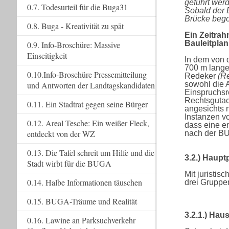
geführt werd
0.7. Todesurteil für die Buga31
Sobald der 
Brücke bego
0.8. Buga - Kreativität zu spät
Ein Zeitra
Bauleitpla
0.9. Info-Broschüre: Massive
Einseitigkeit
In dem von 
700 m lange
0.10.Info-Broschüre Pressemitteilung
Redeker
(R
sowohl die 
und Antworten der Landtagskandidaten
Einspruchsr
Rechtsgutac
0.11. Ein Stadtrat gegen seine Bürger
angesichts 
Instanzen v
0.12. Areal Tesche: Ein weißer Fleck,
dass eine e
entdeckt von der WZ
nach der BU
0.13. Die Tafel schreit um Hilfe und die
3.2.) Haupt
Stadt wirbt für die BUGA
Mit juristis
0.14. Halbe Informationen täuschen
drei Gruppe
0.15. BUGA-Träume und Realität
3.2.1.) Hau
0.16. Lawine an Parksuchverkehr