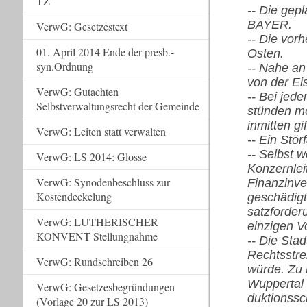
TZ
-- Die gep
BAYER.
VerwG: Gesetzestext
-- Die vor
01. April 2014 Ende der presb.-
Osten.
syn.Ordnung
-- Nahe an
von der Ei
VerwG: Gutachten
-- Bei jed
Selbstverwaltungsrecht der Gemeinde
stünden mö
inmitten gi
VerwG: Leiten statt verwalten
-- Ein Stör
-- Selbst w
VerwG: LS 2014: Glosse
Konzernlei
VerwG: Synodenbeschluss zur
Finanzinve
Kostendeckelung
geschädigt
satzforde
VerwG: LUTHERISCHER
einzigen V
KONVENT Stellungnahme
-- Die Sta
Rechtsstre
VerwG: Rundschreiben 26
würde. Zu 
Wuppertal 
VerwG: Gesetzesbegründungen
duktionssc
(Vorlage 20 zur LS 2013)