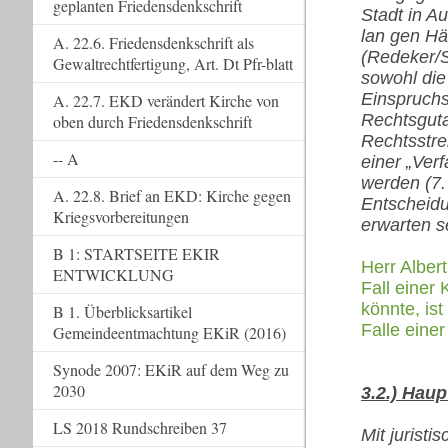
geplanten Friedensdenkschrift
Stadt in A
lan gen Hä
A. 22.6. Friedensdenkschrift als
(Redeker/S
Gewaltrechtfertigung, Art. Dt Pfr-blatt
sowohl die
Einspruchs
A. 22.7. EKD verändert Kirche von
Rechtsguta
oben durch Friedensdenkschrift
Rechtsstre
-- A
einer „Ver
werden (7.
A. 22.8. Brief an EKD: Kirche gegen
Entscheidu
Kriegsvorbereitungen
erwarten s
B 1: STARTSEITE EKIR
Herr Alber
ENTWICKLUNG
Fall einer
könnte, is
B 1. Überblicksartikel
Falle eine
Gemeindeentmachtung EKiR (2016)
Synode 2007: EKiR auf dem Weg zu
2030
3.2.) Hau
LS 2018 Rundschreiben 37
Mit jurist