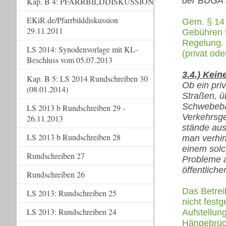
der BUGA a
Kap. B 4: PFARRBILDDISKUSSION
EKiR.de/Pfarrbilddiskussion
Gem. § 14
29.11.2011
Gebühren 
Regelung. 
LS 2014: Synodenvorlage mit KL-
(privat ode
Beschluss vom 05.07.2013
3.4.) Kein
Kap. B 5: LS 2014 Rundschreiben 30
Ob ein pri
(08.01.2014)
Straßen, ü
Schwebebah
LS 2013 b Rundschreiben 29 -
Verkehrsg
26.11.2013
stände aus
LS 2013 b Rundschreiben 28
man verhin
einem solc
Rundschreiben 27
Probleme 
öffentlich
Rundschreiben 26
Das Betrei
LS 2013: Rundschreiben 25
nicht fest
LS 2013: Rundschreiben 24
Aufstellun
Hängebrüc