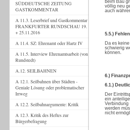
beim Bau gr
SÜDDEUTSCHE ZEITUNG
völlig neu 
GASTKOMMENTAR
auch währen
A 11.3. Leserbrief und Gastkommentar
FRANKFURTER RUNDSCHAU 19.
+ 25.11.2016
5.5.) Fehle
A 11.4. SZ: Ehrenamt oder Hartz IV
Da es keine 
schwierig we
können.
A 11.5. Interview Ehrenamtsarbeit (von
Rundstedt)
A.12. SEILBAHNEN
6.) Finanz
A 12.1. Seilbahnen über Städten -
6.1.) Deutl
Geniale Lösung oder problematischer
Irrweg
Der Eintritt
ein anteilig
Verbindung 
A 12.2. Seilbahnargumente: Kritik
werden müss
nicht ermögl
A 12.3. Kritik des Heftes zur
Bürgerbefragung