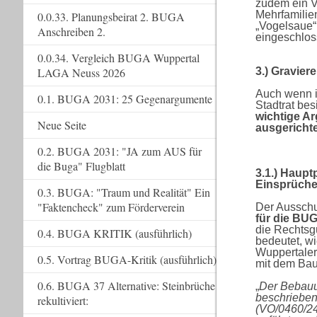
zudem ein Vo
Mehrfamilie
0.0.33. Planungsbeirat 2. BUGA
„Vogelsaue“
Anschreiben 2.
eingeschloss
0.0.34. Vergleich BUGA Wuppertal
3.) Gravie
LAGA Neuss 2026
Auch wenn i
0.1. BUGA 2031: 25 Gegenargumente
Stadtrat bes
wichtige A
Neue Seite
ausgericht
0.2. BUGA 2031: "JA zum AUS für
die Buga" Flugblatt
3.1.) Haupt
Einsprüch
0.3. BUGA: "Traum und Realität" Ein
"Faktencheck" zum Förderverein
Der Ausschu
für die BUG
die Rechtsgü
0.4. BUGA KRITIK (ausführlich)
bedeutet, w
Wuppertaler
0.5. Vortrag BUGA-Kritik (ausführlich)
mit dem Bau
0.6. BUGA 37 Alternative: Steinbrüche
„
Der Bebauu
beschrieben
rekultiviert:
(VO/0460/24