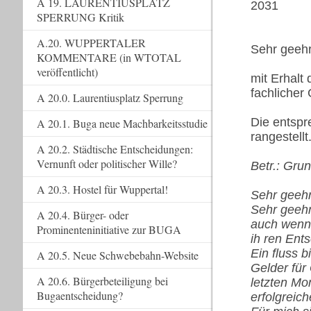
A 19. LAURENTIUSPLATZ
2031
SPERRUNG Kritik
A.20. WUPPERTALER
Sehr geehr
KOMMENTARE (in WTOTAL
veröffentlicht)
mit Erhalt
fachlicher
A 20.0. Laurentiusplatz Sperrung
Die entspr
A 20.1. Buga neue Machbarkeitsstudie
rangestellt
A 20.2. Städtische Entscheidungen:
Vernunft oder politischer Wille?
Betr.: Gr
A 20.3. Hostel für Wuppertal!
Sehr geehr
Sehr geeh
A 20.4. Bürger- oder
auch wenn
Prominenteninitiative zur BUGA
ih ren Ent
Ein fluss b
A 20.5. Neue Schwebebahn-Website
Gelder für
A 20.6. Bürgerbeteiligung bei
letzten Mo
Bugaentscheidung?
erfolgreic