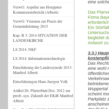
eine solch
VerwG: Aspekte aus Hoeppner-
Kommissionsbericht (Alberti)
Das Planve
Firma Baye
VerwG: Visionen zur Praxis der
erforderli
Gemeindeleitung 2015
Ein Störfa
Untersuchu
Kap. B 3: 2014 SITUATION DER
begleitet
LANDESKIRCHE
Antwort zu
LS 2014: NKF
3.3.) Hau
LS 2014: Informationstechnologie
kostenpfl
Das Rechtsg
Einschätzung der Landessynode 2013:
eine wohl n
Manfred Alberti
öffentliche
Verkehrswe
Einschätzungen Hans Juergen Volk
betriebene
Wuppertal 
Artikel Dt. Pfarrerblatt Dez. 2012 zur
scheint mo
presb.-syn. Zukunft der EKiR Manfred
Parkplatz 
Alberti
anscheinen