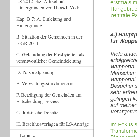
LS 2012 bbz: Artikel mit
erstmals m
Hintergründen von Hans-J. Volk
Hängebrück
zentrale P
Kap. B 7: A. Einleitung und
Hintergründe
4.) Haupt
B. Situation der Gemeinden in der
für Wuppe
EKiR 2011
Viele ande
C. Gefährdung der Presbyterien als
erfolgreic
verantwortlicher Gemeindeleitung
Wuppertal s
D. Personalplanung
Menschen 
Wuppertal 
E. Verwaltungsstrukturreform
Besucher s
sehr erfreu
F. Beteiligung der Gemeinden am
gelingen k
Entscheidungsprozess
auf meiner
Verärgerun
G. Juristische Debatte
H. Beschlussvorlagen für LS-Anträge
Im Fokus s
Transforma
I Termine