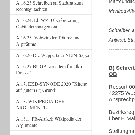
Mit freundli
A.16.23 Schreiben an Stadtrat zum
Rechtsgutachten
Manfred Albe
A.16.24. Lb WZ: Überforderung
Gebäudemanagement
Schreiben 
A.16.25. Vohwinkler Träume und
Antwort: St
Alpträume
--------------
A.16.26 Die Wuppertaler NEIN-Sager
A.16.27.BUGA vor allem für Öko-
B) Schrei
Freaks?
OB
A 17. EKD-SYNODE 2020 "Kirche
Ressort 0
auf gutem (?) Grund"
42275 Wup
Ansprechpa
A 18. WIKIPEDIA DER
ARGUMENTE
Bezirksreg
A 18.1. FR-Artikel: Wikipedia der
über E-Mail:
Argumente
Stellungna