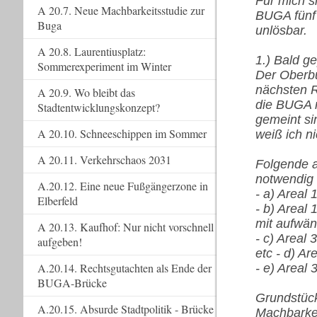
Für mich 
A 20.7. Neue Machbarkeitsstudie zur
BUGA fünf P
Buga
unlösbar.
A 20.8. Laurentiusplatz:
1.) Bald g
Sommerexperiment im Winter
Der Oberbü
nächsten R
A 20.9. Wo bleibt das
die BUGA n
Stadtentwicklungskonzept?
gemeint si
A 20.10. Schneeschippen im Sommer
weiß ich ni
A 20.11. Verkehrschaos 2031
Folgende 
notwendig 
A.20.12. Eine neue Fußgängerzone in
- a) Areal
Elberfeld
- b) Areal
mit aufwän
A 20.13. Kaufhof: Nur nicht vorschnell
- c) Areal
aufgeben!
etc - d) A
A.20.14. Rechtsgutachten als Ende der
- e) Areal
BUGA-Brücke
Grundstück
A.20.15. Absurde Stadtpolitik - Brücke
Machbarkei