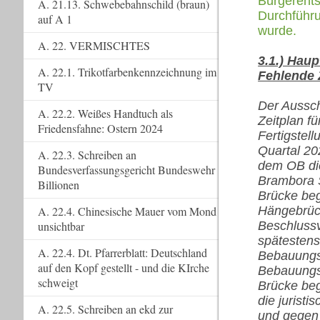
Bürgerents
A. 21.13. Schwebebahnschild (braun)
Durchführ
auf A 1
wurde.
A. 22. VERMISCHTES
3.1.) Hau
A. 22.1. Trikotfarbenkennzeichnung im
Fehlende 
TV
Der Aussch
A. 22.2. Weißes Handtuch als
Zeitplan f
Friedensfahne: Ostern 2024
Fertigstell
Quartal 20
A. 22.3. Schreiben an
dem OB di
Bundesverfassungsgericht Bundeswehr
Brambora S
Billionen
Brücke be
A. 22.4. Chinesische Mauer vom Mond
Hängebrück
unsichtbar
Beschlussv
spätestens
A. 22.4. Dt. Pfarrerblatt: Deutschland
Bebauungsp
auf den Kopf gestellt - und die KIrche
Bebauungsp
schweigt
Brücke beg
die jurist
A. 22.5. Schreiben an ekd zur
und gegen 