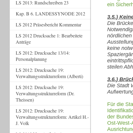
LS 2013: Rundschreiben 23
ein Sicherh
Kap. B 6. LANDESSYNODE 2012
3.5.) Kei
Die Brücke 
LS 2012 Präsesbericht Kommentar
Notwendigke
LS 2012 Drucksache 1: Bearbeitete
nördlichen
Anträge
Ausstellun
keine notw
LS 2012: Drucksache 13/14:
Spaziergän
Personalplanung
eintrittspf
steilen Ab
LS 2012: Drucksache 19:
Verwaltungsstrukturreform (Alberti)
3.6.) Brüc
Die Stadt 
LS 2012: Drucksache 19:
Aufwertung
Verwaltungsstrukturreform (Dr.
Theissen)
Für die St
LS 2012: Drucksache 19:
Identifika
Verwaltungsstrukturreform: Artikel H.-
der Bundes
J. Volk
Ost-West-A
Ausrichtu