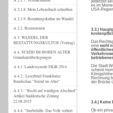
jederzeit se
es im Momen
A 2.1.8. Mein Lebensbuch schreiben
USA-Regieru
A 2.1.9. Bestattungskultur im Wandel
A 2.2. Rezensionen
3.3.) Haupt
kostenpfli
A 3: WANDEL DER
Das Rechtsgu
BESTATTUNGSKULTUR (Vortrag)
eine
wohl n
öffentliche
A 4. SUIZID IM HOHEN ALTER
Verkehrsweg
Grundsatzüberlegungen
betriebenes
Die Stadt W
A 4.1: Landessynode EKiR 2014
scheint mom
Königshöhe 
A 4.2.: Leserbrief Frankfurter
Rechnung ba
Rundschau "Suizid im Alter"
der Brücke 
A 4.3.: "Recht auf würdigen Abschied"
Artikel Süddeutsche Zeitung
22.08.2015
3.4.) Keine
A 4.4. "Sterbehilfe- Das Volk verliert
Ob ein priv