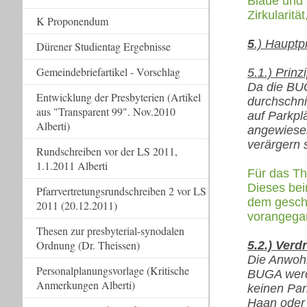
Blaue und 
Zirkularitä
K Proponendum
5
.) Hauptp
Dürener Studientag Ergebnisse
Gemeindebriefartikel - Vorschlag
5.1.) Prin
Da die BUG
Entwicklung der Presbyterien (Artikel
durchschni
aus "Transparent 99". Nov.2010
auf Parkpl
Alberti)
angewiese
verärgern 
Rundschreiben vor der LS 2011,
1.1.2011 Alberti
Für das The
Dieses bei
Pfarrvertretungsrundschreiben 2 vor LS
dem geschä
2011 (20.12.2011)
vorangega
Thesen zur presbyterial-synodalen
Ordnung (Dr. Theissen)
5.2.) Ver
Die Anwohn
Personalplanungsvorlage (Kritische
BUGA werde
Anmerkungen Alberti)
keinen Par
Haan oder 