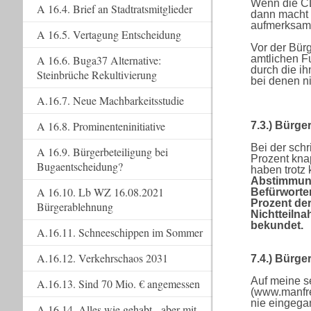
Wenn die CDU
A 16.4. Brief an Stadtratsmitglieder
dann macht 
aufmerksam
A 16.5. Vertagung Entscheidung
Vor der Bürg
amtlichen F
A 16.6. Buga37 Alternative:
durch die ih
Steinbrüche Rekultivierung
bei denen ni
A.16.7. Neue Machbarkeitsstudie
A 16.8. Prominenteninitiative
7.3.) Bürg
Bei der sch
A 16.9. Bürgerbeteiligung bei
Prozent kna
Bugaentscheidung?
haben trotz
Abstimmungs
A 16.10. Lb WZ 16.08.2021
Befürworte
Prozent de
Bürgerablehnung
Nichtteiln
bekundet.
A.16.11. Schneeschippen im Sommer
A.16.12. Verkehrschaos 2031
7.4.) Bürge
Auf meine s
A.16.13. Sind 70 Mio. € angemessen
(www.manfre
nie eingega
A.16.14. Alles wie gehabt - aber mit