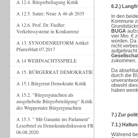
A 12.4. Bürgerbefragung Kritik
6.2.) Langf
A 12.5. Satire: Neue A 46 ab 2035
In den beide
Kommune zu
A 12.6. Prof. Dr. Fiedler:
Grundstücks
Verkehrssysteme in Konkurrenz
BUGA
aufzu
vier Mio. €
worden. Da d
A 13. SYNODENREFORM Artikel
nicht verbe
Pfarrerblatt 07.2017
aufgebrach
Gesellscha
A 14 WEIHNACHTSSPIELE
zukommen.
Da absehbar
A 15. BÜRGERRAT DEMOKRATIE
durch die BU
unverantwor
A 15.1.Bürgerrat Demokratie Kritik
obwohl diese
haben werd
A 15.2. "Bürgergutachten als
ausgehebelte Bürgerbeteiligung" Kritik
des Wuppertaler Bürgergutachten
7.) Zur pol
A 15.3. " Mit Garantie ins Parlament"
7.1.) Haltu
Leserbrief zu Demokratiediskussion FR
06.08.2020
Während bei