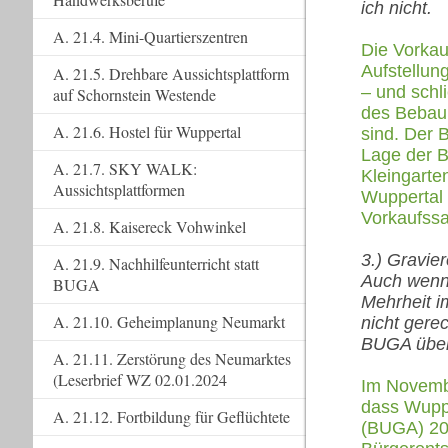
ich nicht.
A. 21.4. Mini-Quartierszentren
Die Vorkau
Aufstellun
A. 21.5. Drehbare Aussichtsplattform
– und schl
auf Schornstein Westende
des Bebauu
A. 21.6. Hostel für Wuppertal
sind. Der 
Lage der B
A. 21.7. SKY WALK:
Kleingarte
Aussichtsplattformen
Wuppertal 
Vorkaufssa
A. 21.8. Kaisereck Vohwinkel
3.) Gravie
A. 21.9. Nachhilfeunterricht statt
Auch wenn
BUGA
Mehrheit im
A. 21.10. Geheimplanung Neumarkt
nicht gere
BUGA über
A. 21.11. Zerstörung des Neumarktes
(Leserbrief WZ 02.01.2024
Im Novembe
dass Wuppe
A. 21.12. Fortbildung für Geflüchtete
(BUGA) 203