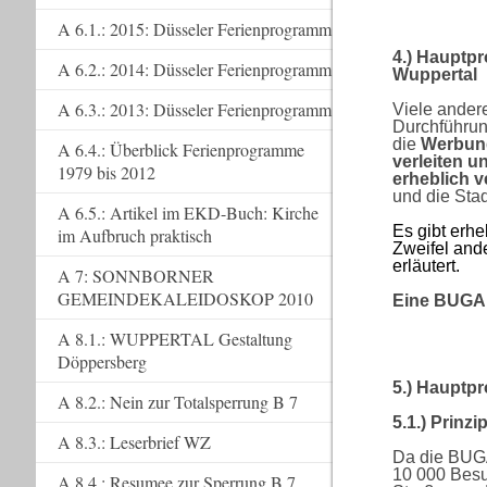
A 6.1.: 2015: Düsseler Ferienprogramm
4.) Hauptp
A 6.2.: 2014: Düsseler Ferienprogramm
Wuppertal
A 6.3.: 2013: Düsseler Ferienprogramm
Viele ander
Durchführun
die
Werbung
A 6.4.: Überblick Ferienprogramme
verleiten u
1979 bis 2012
erheblich 
und die Stad
A 6.5.: Artikel im EKD-Buch: Kirche
Es gibt erhe
im Aufbruch praktisch
Zweifel and
erläutert.
A 7: SONNBORNER
GEMEINDEKALEIDOSKOP 2010
Eine BUGA 
A 8.1.: WUPPERTAL Gestaltung
Döppersberg
5.) Hauptp
A 8.2.: Nein zur Totalsperrung B 7
5.1.) Prinz
A 8.3.: Leserbrief WZ
Da die BUGA
10 000 Besu
A 8.4.: Resumee zur Sperrung B 7