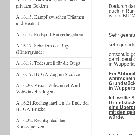
privaten Geldern!
Dadurch dass
auch in Run
ist die BUG
A,16.15. Kampf zwischen Träumen
und Realität
A.16.16. Endspurt Bürgerbegehren
Sehr geehrt
sehr geehrt
A.16.17. Scheitern der Buga
(Hintergründe)
entschuldige
damit deutl
A.16.18. Todesurteil für die Buga
in Wupperta
A 16.19. BUGA-Zug im Stocken
Ein Abbrech
wahrscheinl
Grundstück
A.16.20. Vision-Vohwinkel Wird
in Wupperta
Vohwinkel belogen?
Ich wollte 
A.16.21.Rechtsgutachten als Ende der
Grundstück
eine Überpr
BUGA-Brücke
mit den ge
würde.
A.16.22. Rechtsgutachten
Konsequenzen