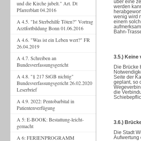
über eine z
und die Kirche jubelt." Art. Dt
werden kann,
Pfarrerblatt 04.2016
herabgeworf
wenig wird 
A 4.5. "Ist Sterbehilfe Töten?" Vortrag
einem solch
aufmerksam 
Arztfortbildung Bonn 01.06.2016
Bahn-Trasse
A 4.6. "Was ist ein Leben wert?" FR
26.04.2019
3.5.) Keine
A 4.7. Schreiben an
Bundesverfassungsgericht
Die Brücke b
Notwendigkei
A 4.8. "§ 217 StGB nichtig"
Seite der K
geplant, so
Bundesverfassungsgericht 26.02.2020
Wegeverbind
Leserbrief
die Verbindu
Schiebepfli
A 4.9. 2022: Pentobarbital in
Patientenverfügung
A 5: E-BOOK: Bestattung-leicht-
3.6.) Brück
gemacht
Die Stadt Wu
A 6: FERIENPROGRAMM
Aufwertung 