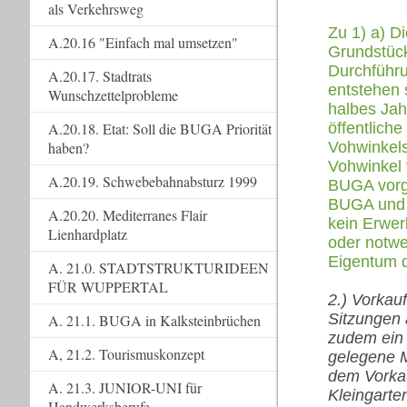
als Verkehrsweg
Zu 1) a) D
A.20.16 "Einfach mal umsetzen"
Grundstück
Durchführu
A.20.17. Stadtrats
entstehen 
Wunschzettelprobleme
halbes Jah
A.20.18. Etat: Soll die BUGA Priorität
öffentlich
haben?
Vohwinkels
Vohwinkel 
A.20.19. Schwebebahnabsturz 1999
BUGA vorge
BUGA und d
A.20.20. Mediterranes Flair
kein Erwer
Lienhardplatz
oder notwe
Eigentum d
A. 21.0. STADTSTRUKTURIDEEN
FÜR WUPPERTAL
2.) Vorkau
Sitzungen 
A. 21.1. BUGA in Kalksteinbrüchen
zudem ein 
A, 21.2. Tourismuskonzept
gelegene M
dem Vorka
A. 21.3. JUNIOR-UNI für
Kleingarte
Handwerksberufe