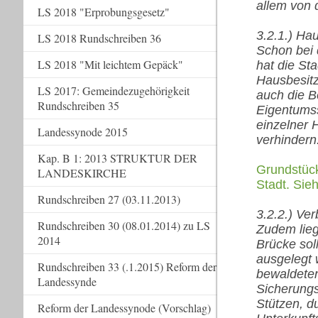
allem von 
LS 2018 "Erprobungsgesetz"
3.2.1.) Ha
LS 2018 Rundschreiben 36
Schon bei 
LS 2018 "Mit leichtem Gepäck"
hat die Sta
Hausbesitz
LS 2017: Gemeindezugehörigkeit
auch die B
Rundschreiben 35
Eigentumss
einzelner 
Landessynode 2015
verhindern
Kap. B 1: 2013 STRUKTUR DER
Grundstück
LANDESKIRCHE
Stadt. Sie
Rundschreiben 27 (03.11.2013)
3.2.2.) Ve
Rundschreiben 30 (08.01.2014) zu LS
Zudem lieg
2014
Brücke sol
ausgelegt
Rundschreiben 33 (.1.2015) Reform der
bewaldeten
Landessynde
Sicherungs
Stützen, d
Reform der Landessynode (Vorschlag)