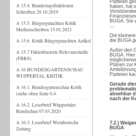
Parteien ge
A 15.4. Bundestagsfraktionen
haben, hat s
Vorsitzenden
Schreiben 29.10.2019
Finanzierun
BUGA. Sie wi
A 15.5. Bürgergutachten Kritik
....
Medienschreiben 15.01.2021
Die kleiner
A 15.6. Kritik Bürgergutachten Artikel
die BUGA g
Außer den G
A 15.7 Faktenbasierte Relevanzstudie
BUGA. Hier 
(FBRS)
möglicherwe
Plänen zur 
A 16 BUNDESGARTENSCHAU
Amtsführung
Parteien ka
WUPPERTAL KRITIK
Gerade die
A 16.1. Bundesgartenschau Kritik
problemati
(siehe oben Seite 0.4.
absehbar d
nach der K
A 16.2. Leserbrief Wuppertaler
Rundschau 07.03.2020
A 16.3. Leserbrief Westdeutsche
7.2.) Weig
BUGA
Zeitung