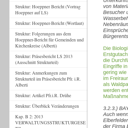
Unterkunft
Struktur: Hoeppner Bericht (Vortrag
von Materi
Hoeppner auf LS)
Besucher u
Wasserbehä
Struktur: Hoeppner-Bericht (Wortlaut)
Nebenräume
Einsprüche
Struktur: Folgerungen aus dem
Bürgerents
Hoeppner-Bericht für Gemeinden und
Kirchenkreise (Alberti)
Die Biolog
Erstgutach
Struktur: Präsesbericht LS 2013
die Durchf
(Ausschnitt Strukturteil)
Eingriffe i
gering wie
Struktur: Anmerkungen zum
im Freirau
Strukturteil im Präsesbericht Pfr. i.R.
als Waldpa
Alberti
werden ent
Struktur: Artikel Pfr.i.R. Drühe
Maßnahmen 
Struktur: Überblick Veränderungen
3.2.3.) B
Auch wenn 
Kap. B 2: 2013
Elberfelde
VERWALTUNGSSTRUKTURGESE
der Firma 