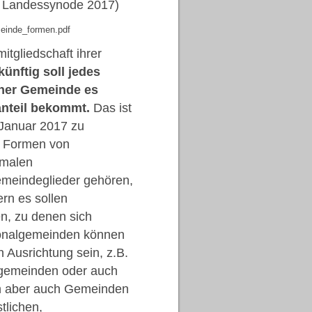
r Landessynode 2017)
einde_formen.pdf
itgliedschaft ihrer
ünftig soll jedes
cher Gemeinde es
anteil bekommt.
Das ist
Januar 2017 zu
r Formen von
rmalen
meindeglieder gehören,
rn es sollen
n, zu denen sich
onalgemeinden können
 Ausrichtung sein, z.B.
ndgemeinden oder auch
en aber auch Gemeinden
tlichen,