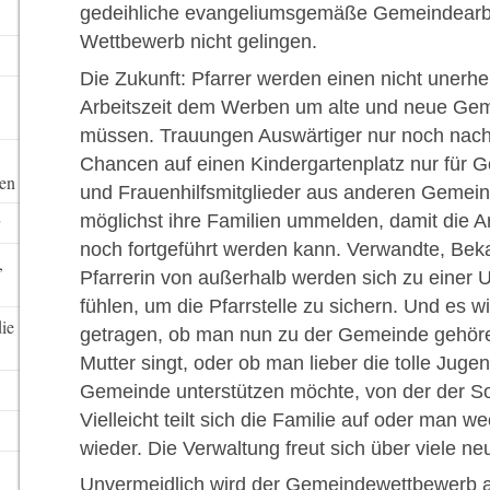
gedeihliche evangeliumsgemäße Gemeindearbe
Wettbewerb nicht gelingen.
Die Zukunft: Pfarrer werden einen nicht unerheb
Arbeitszeit dem Werben um alte und neue Ge
müssen. Trauungen Auswärtiger nur noch nac
Chancen auf einen Kindergartenplatz nur für G
ten
und Frauenhilfsmitglieder aus anderen Gemein
möglichst ihre Familien ummelden, damit die A
noch fortgeführt werden kann. Verwandte, Bek
,
Pfarrerin von außerhalb werden sich zu eine
fühlen, um die Pfarrstelle zu sichern. Und es wi
die
getragen, ob man nun zu der Gemeinde gehören
Mutter singt, oder ob man lieber die tolle Juge
Gemeinde unterstützen möchte, von der der Soh
Vielleicht teilt sich die Familie auf oder man w
wieder. Die Verwaltung freut sich über viele neu
Unvermeidlich wird der Gemeindewettbewerb a