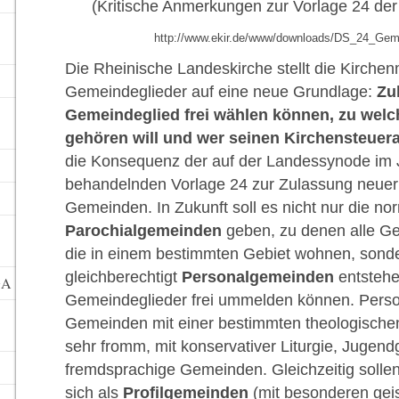
(Kritische Anmerkungen zur Vorlage 24 de
http://www.ekir.de/www/downloads/DS_24_Gem
Die Rheinische Landeskirche stellt die Kirchenm
Gemeindeglieder auf eine neue Grundlage:
Zuk
Gemeindeglied frei wählen können, zu wel
gehören will und wer seinen Kirchensteuer
die Konsequenz der auf der Landessynode im 
behandelnden Vorlage 24 zur Zulassung neue
Gemeinden. In Zukunft soll es nicht nur die no
Parochialgemeinden
geben, zu denen alle Ge
die in einem bestimmten Gebiet wohnen, sonde
gleichberechtigt
Personalgemeinden
entstehe
GA
Gemeindeglieder frei ummelden können. Pers
Gemeinden mit einer bestimmten theologischen
sehr fromm, mit konservativer Liturgie, Juge
fremdsprachige Gemeinden. Gleichzeitig soll
sich als
Profilgemeinden
(mit besonderen geis