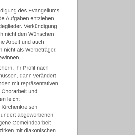
ündigung des Evangeliums
ide Aufgaben entziehen
eglieder. Verkündigung
ch nicht den Wünschen
he Arbeit und auch
 nicht als Werbeträger,
ewinnen.
ern, ihr Profil nach
müssen, dann verändert
nden mit repräsentativen
r Chorarbeit und
en leicht
Kirchenkreisen
nhundert abgeworbenen
eigene Gemeindearbeit
zirken mit diakonischen