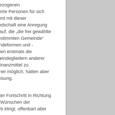
dbezogenen
erte Personen für sich
mt mit dieser
edschaft eine Anregung
uf, die „die frei gewählte
 bestimmten Gemeinde“
ndeformen und -
en erstmals die
eindegliedern anderer
nanzmittel zu
r möglich, hatten aber
isung.
 Fortschritt in Richtung
n Wünschen der
klingt, offenbart aber