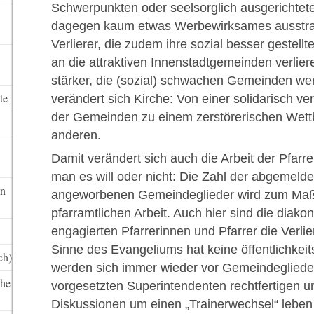
Schwerpunkten oder seelsorglich ausgerichte
dagegen kaum etwas Werbewirksames ausstrahl
Verlierer, die zudem ihre sozial besser gestell
an die attraktiven Innenstadtgemeinden verlie
stärker, die (sozial) schwachen Gemeinden w
te
verändert sich Kirche: Von einer solidarisch 
der Gemeinden zu einem zerstörerischen Wett
anderen.
Damit verändert sich auch die Arbeit der Pfarr
man es will oder nicht: Die Zahl der abgemeld
in
angeworbenen Gemeindeglieder wird zum Maßst
pfarramtlichen Arbeit. Auch hier sind die diako
engagierten Pfarrerinnen und Pfarrer die Verlier
Sinne des Evangeliums hat keine öffentlichkei
ch)
werden sich immer wieder vor Gemeindegliede
che
vorgesetzten Superintendenten rechtfertigen 
Diskussionen um einen „Trainerwechsel“ lebe