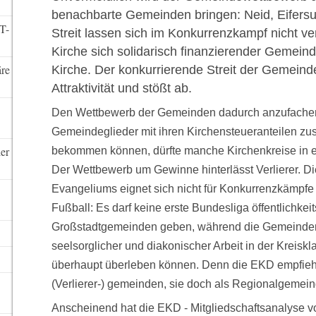
benachbarte Gemeinden bringen: Neid, Eifersu
T-
Streit lassen sich im Konkurrenzkampf nicht v
Kirche sich solidarisch finanzierender Gemeind
re
Kirche. Der konkurrierende Streit der Gemeinde
Attraktivität und stößt ab.
Den Wettbewerb der Gemeinden dadurch anzufachen
Gemeindeglieder mit ihren Kirchensteueranteilen zus
ler
bekommen können, dürfte manche Kirchenkreise in e
Der Wettbewerb um Gewinne hinterlässt Verlierer. D
Evangeliums eignet sich nicht für Konkurrenzkämpfe w
Fußball: Es darf keine erste Bundesliga öffentlichke
Großstadtgemeinden geben, während die Gemeinden
seelsorglicher und diakonischer Arbeit in der Kreiskl
überhaupt überleben können. Denn die EKD empfiehlt
(Verlierer-) gemeinden, sie doch als Regionalgeme
Anscheinend hat die EKD - Mitgliedschaftsanalyse vo