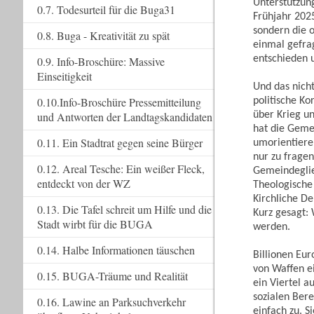
Unterstützun
0.7. Todesurteil für die Buga31
Frühjahr 202
sondern die 
0.8. Buga - Kreativität zu spät
einmal gefrag
entschieden 
0.9. Info-Broschüre: Massive
Einseitigkeit
Und das nich
0.10.Info-Broschüre Pressemitteilung
politische K
über Krieg un
und Antworten der Landtagskandidaten
hat die Geme
0.11. Ein Stadtrat gegen seine Bürger
umorientiere
nur zu fragen
0.12. Areal Tesche: Ein weißer Fleck,
Gemeindeglied
entdeckt von der WZ
Theologische
Kirchliche D
0.13. Die Tafel schreit um Hilfe und die
Kurz gesagt: 
Stadt wirbt für die BUGA
werden.
0.14. Halbe Informationen täuschen
Billionen Eur
von Waffen e
0.15. BUGA-Träume und Realität
ein Viertel a
sozialen Ber
0.16. Lawine an Parksuchverkehr
einfach zu. S