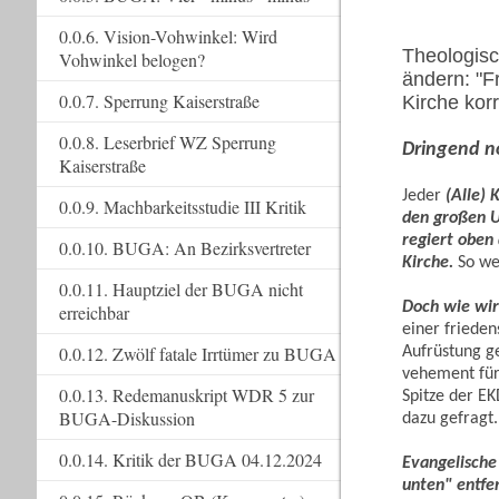
0.0.6. Vision-Vohwinkel: Wird
Theologisc
Vohwinkel belogen?
ändern: "F
0.0.7. Sperrung Kaiserstraße
Kirche korr
0.0.8. Leserbrief WZ Sperrung
Dringend nö
Kaiserstraße
Jeder
(Alle)
0.0.9. Machbarkeitsstudie III Kritik
den großen U
regiert oben 
0.0.10. BUGA: An Bezirksvertreter
Kirche.
So wei
0.0.11. Hauptziel der BUGA nicht
Doch wie wird
erreichbar
einer frieden
0.0.12. Zwölf fatale Irrtümer zu BUGA
Aufrüstung g
vehement für 
0.0.13. Redemanuskript WDR 5 zur
Spitze der E
BUGA-Diskussion
dazu gefragt
0.0.14. Kritik der BUGA 04.12.2024
Evangelische
unten" entfer