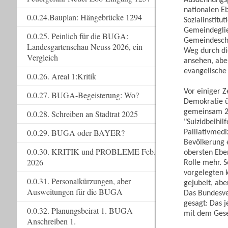
nationalen E
0.0.24.Bauplan: Hängebrücke 1294
Sozialinstitu
Gemeindeglie
0.0.25. Peinlich für die BUGA:
Gemeindeschw
Landesgartenschau Neuss 2026, ein
Weg durch di
Vergleich
ansehen, abe
evangelische
0.0.26. Areal 1:Kritik
Vor einiger Z
0.0.27. BUGA-Begeisterung: Wo?
Demokratie ü
gemeinsam 20
0.0.28. Schreiben an Stadtrat 2025
"Suizidbeihil
0.0.29. BUGA oder BAYER?
Palliativmedi
Bevölkerung e
0.0.30. KRITIK und PROBLEME Feb.
obersten Eben
2026
Rolle mehr. 
vorgelegten k
0.0.31. Personalkürzungen, aber
gejubelt, abe
Ausweitungen für die BUGA
Das Bundesve
gesagt: Das 
0.0.32. Planungsbeirat 1. BUGA
mit dem Gese
Anschreiben 1.