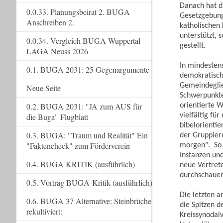
Danach hat d
0.0.33. Planungsbeirat 2. BUGA
Gesetzgebung
Anschreiben 2.
katholischen 
unterstützt, 
0.0.34. Vergleich BUGA Wuppertal
gestellt.
LAGA Neuss 2026
In mindesten
0.1. BUGA 2031: 25 Gegenargumente
demokratische
Gemeindeglie
Neue Seite
Schwerpunkte
0.2. BUGA 2031: "JA zum AUS für
orientierte 
vielfältig fü
die Buga" Flugblatt
bibelorientie
0.3. BUGA: "Traum und Realität" Ein
der Gruppier
"Faktencheck" zum Förderverein
morgen". So 
Instanzen und
0.4. BUGA KRITIK (ausführlich)
neue Vertret
durchschaue
0.5. Vortrag BUGA-Kritik (ausführlich)
Die letzten a
0.6. BUGA 37 Alternative: Steinbrüche
die Spitzen d
rekultiviert:
Kreissynodalv