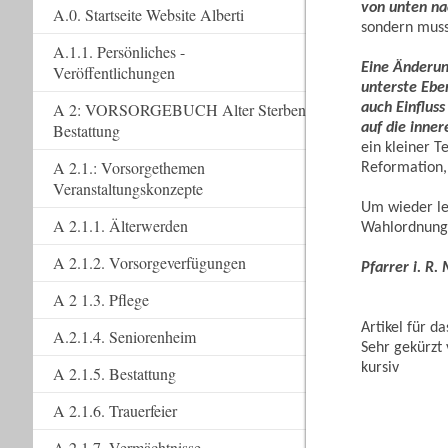
von unten na
A.0. Startseite Website Alberti
sondern muss
A.1.1. Persönliches -
Eine Änderun
Veröffentlichungen
unterste Ebe
A 2: VORSORGEBUCH Alter Sterben
auch Einflus
auf die inner
Bestattung
ein kleiner T
A 2.1.: Vorsorgethemen
Reformation,
Veranstaltungskonzepte
Um wieder leb
A 2.1.1. Älterwerden
Wahlordnung 
A 2.1.2. Vorsorgeverfügungen
Pfarrer i. R.
A 2 1.3. Pflege
Artikel für d
A.2.1.4. Seniorenheim
Sehr gekürzt 
kursiv
A 2.1.5. Bestattung
A 2.1.6. Trauerfeier
A 2.1.7. Vermächtnisse