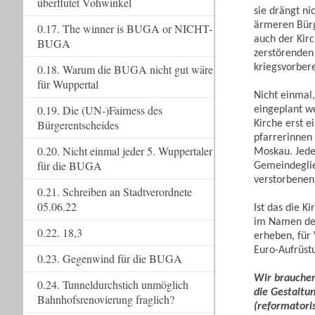
überflutet Vohwinkel
sie drängt ni
ärmeren Bürg
0.17. The winner is BUGA or NICHT-
auch der Kir
BUGA
zerstörenden 
kriegsvorbere
0.18. Warum die BUGA nicht gut wäre
für Wuppertal
Nicht einmal
0.19. Die (UN-)Fairness des
eingeplant we
Bürgerentscheides
Kirche erst e
pfarrerinnen
0.20. Nicht einmal jeder 5. Wuppertaler
Moskau. Jede 
für die BUGA
Gemeindeglie
verstorbenen
0.21. Schreiben an Stadtverordnete
05.06.22
Ist das die K
im Namen der
0.22. 18,3
erheben, für 
Euro-Aufrüst
0.23. Gegenwind für die BUGA
Wir brauchen
0.24. Tunneldurchstich unmöglich
die Gestaltu
Bahnhofsrenovierung fraglich?
(reformatori