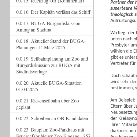
0.0.15. Rückzug OB (Kommentar)
Partner der h
superteure V
0.0.16. Der Kapitän verlässt das Schiff
theologisch z
Aufrüstungsun
0.0.17. BUGA-Bürgerdiskussion
Antrag an Stadtrat
Wo liegt der 
unten nach o
0.0.18. Aktueller Stand der BUGA-
Presbyterium
Planungen 14.März 2025
wählen die E
gibt es unter
0.0.19. Seilbahnplanung am Zoo und
Vertreter fü
Bürgerdiskussion zur BUGA mit
Stadtratsvorlage
Doch schaut 
wird sehr deu
0.0.20. Aktuelle BUGA-Situation
bestimmen, w
01.04.2025
0.0.21. Riesenseilbahn über Zoo
Am Beispiel:
geplant
Eltern über J
Neubesetzung
0.0.22. Schreiben an OB-Kandidaten
der Kreissyno
ihrer Mitarb
0.0.23. Bauplan: Zoo-Parkhaus mit
diakonischen
Feuergefahr Neuer Zoo-Eingang 1257
Ausdehnungsp