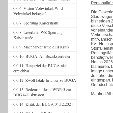
Personalkür
0.0.6. Vision-Vohwinkel: Wird
Die Gewerks
Vohwinkel belogen?
Stadt wegen
bisherigen 2
0.0.7. Sperrung Kaiserstraße
diese Versch
voneinander
0.0.8. Leserbrief WZ Sperrung
Verkehrscha
Kaiserstraße
mit wahrsch
Kv - Hochsp
0.0.9. Machbarkeitsstudie III Kritik
Störfalleins
Rettungsflä
0.0.10. BUGA: An Bezirksvertreter
benötigt we
Neuss 2026 
0.0.11. Hauptziel der BUGA nicht
blamieren. 
erreichbar
Image unser
Je früher d
0.0.12. Zwölf fatale Irrtümer zu BUGA
eingespart.
Grundschule
0.0.13. Redemanuskript WDR 5 zur
Manfred Albe
BUGA-Diskussion
0.0.14. Kritik der BUGA 04.12.2024