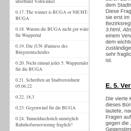
überflutet Vohwinkel
dem Stadtr
Diese Frag
0.17. The winner is BUGA or NICHT-
sie erst i
BUGA
Bezirksreg
0.18. Warum die BUGA nicht gut wäre
3.html
,
Abs
für Wuppertal
einem Verw
dem wichti
0.19. Die (UN-)Fairness des
zuständige
Bürgerentscheides
sehr fragli
ist.
0.20. Nicht einmal jeder 5. Wuppertaler
für die BUGA
0.21. Schreiben an Stadtverordnete
E. 5. Ve
05.06.22
0.22. 18,3
Die vierte 
dieses Bür
0.23. Gegenwind für die BUGA
lautete, n
Fragen auf
0.24. Tunneldurchstich unmöglich
gegen die 
Bahnhofsrenovierung fraglich?
Gegenstimm