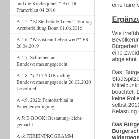
und die Kirche jubelt." Art. Dt
eine faire
Pfarrerblatt 04.2016
Ergänz
A 4.5. "Ist Sterbehilfe Töten?" Vortrag
Arztfortbildung Bonn 01.06.2016
Wie irrefü
A 4.6. "Was ist ein Leben wert?" FR
Bevölkerun
26.04.2019
Bürgerbefr
eine Zweid
A 4.7. Schreiben an
abgelehnt
Bundesverfassungsgericht
Das "Bürge
A 4.8. "§ 217 StGB nichtig"
Stadtspitz
Bundesverfassungsgericht 26.02.2020
Mittelpunk
Leserbrief
beachtet. 
keine Roll
A 4.9. 2022: Pentobarbital in
selbst 201
Patientenverfügung
Belastung
A 5: E-BOOK: Bestattung-leicht-
gemacht
Das Bürge
Bürgersch
A 6: FERIENPROGRAMM
widergeg