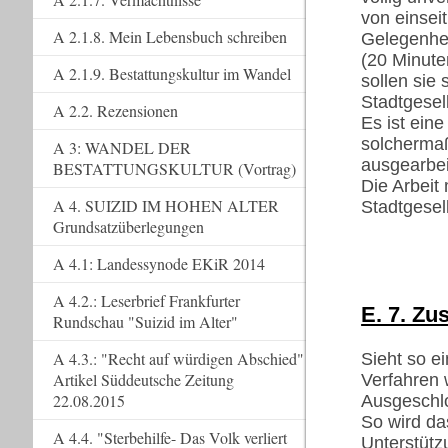
von einsei
A 2.1.8. Mein Lebensbuch schreiben
Gelegenhe
(20 Minute
A 2.1.9. Bestattungskultur im Wandel
sollen sie 
Stadtgesel
A 2.2. Rezensionen
Es ist ein
solcherma
A 3: WANDEL DER
ausgearbei
BESTATTUNGSKULTUR (Vortrag)
Die Arbeit
A 4. SUIZID IM HOHEN ALTER
Stadtgesell
Grundsatzüberlegungen
A 4.1: Landessynode EKiR 2014
A 4.2.: Leserbrief Frankfurter
E. 7. Z
Rundschau "Suizid im Alter"
A 4.3.: "Recht auf würdigen Abschied"
Sieht so e
Artikel Süddeutsche Zeitung
Verfahren 
22.08.2015
Ausgeschl
So wird das
A 4.4. "Sterbehilfe- Das Volk verliert
Unterstütz