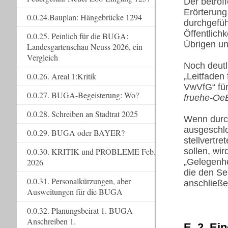
Der betrof
Erörterung
0.0.24.Bauplan: Hängebrücke 1294
durchgeführ
Öffentlich
0.0.25. Peinlich für die BUGA:
Übrigen unv
Landesgartenschau Neuss 2026, ein
Vergleich
Noch deutl
0.0.26. Areal 1:Kritik
„Leitfaden 
VwVfG“ fü
0.0.27. BUGA-Begeisterung: Wo?
fruehe-Oe
0.0.28. Schreiben an Stadtrat 2025
Wenn durch
ausgeschl
0.0.29. BUGA oder BAYER?
stellvertre
0.0.30. KRITIK und PROBLEME Feb.
sollen, wi
2026
„Gelegenhe
die den Se
0.0.31. Personalkürzungen, aber
anschließe
Ausweitungen für die BUGA
0.0.32. Planungsbeirat 1. BUGA
Anschreiben 1.
E. 2. Ei