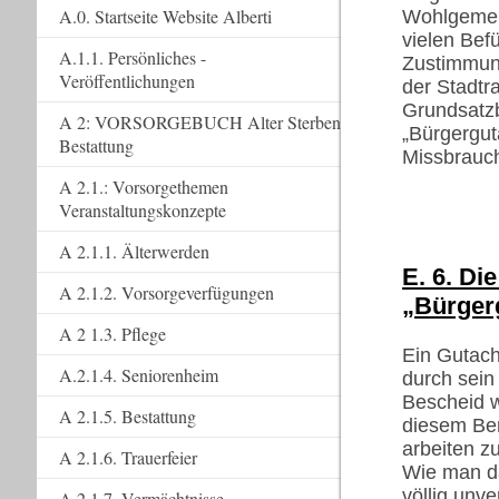
A.0. Startseite Website Alberti
Wohlgemerk
vielen Bef
A.1.1. Persönliches -
Zustimmung
Veröffentlichungen
der Stadtr
Grundsatz
A 2: VORSORGEBUCH Alter Sterben
„Bürgergut
Bestattung
Missbrauch
A 2.1.: Vorsorgethemen
Veranstaltungskonzepte
A 2.1.1. Älterwerden
E. 6. Di
A 2.1.2. Vorsorgeverfügungen
„Bürger
A 2 1.3. Pflege
Ein Gutach
A.2.1.4. Seniorenheim
durch sein
Bescheid w
A 2.1.5. Bestattung
diesem Ber
arbeiten z
A 2.1.6. Trauerfeier
Wie man da
völlig unve
A 2.1.7. Vermächtnisse