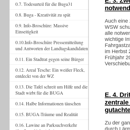
E. 3. Zw
0.7. Todesurteil für die Buga31
notwend
0.8. Buga - Kreativität zu spät
Auch eine 
0.9. Info-Broschüre: Massive
WSW schuld
Einseitigkeit
alle notwe
wichtige I
0.10.Info-Broschüre Pressemitteilung
Fahrgastz
und Antworten der Landtagskandidaten
im Herbst 
Frühjahr 2
0.11. Ein Stadtrat gegen seine Bürger
Verschiebu
0.12. Areal Tesche: Ein weißer Fleck,
entdeckt von der WZ
0.13. Die Tafel schreit um Hilfe und die
Stadt wirbt für die BUGA
E. 4. Dr
zentral
0.14. Halbe Informationen täuschen
gutachte
0.15. BUGA-Träume und Realität
Zu der gan
0.16. Lawine an Parksuchverkehr
durch Lärm