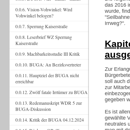
das 2016 i
0.0.6. Vision-Vohwinkel: Wird
wurde, find
Vohwinkel belogen?
"Seilbahne
Irrweg?".
0.0.7. Sperrung Kaiserstraße
0.0.8. Leserbrief WZ Sperrung
Kapit
Kaiserstraße
ausge
0.0.9. Machbarkeitsstudie III Kritik
0.0.10. BUGA: An Bezirksvertreter
Zur Erlangu
0.0.11. Hauptziel der BUGA nicht
Bürgerbete
erreichbar
soll auch 
zur Mitarb
0.0.12. Zwölf fatale Irrtümer zu BUGA
einbezogen
gegeben w
0.0.13. Redemanuskript WDR 5 zur
BUGA-Diskussion
Es ist all
gewählte V
0.0.14. Kritik der BUGA 04.12.2024
neutrales 