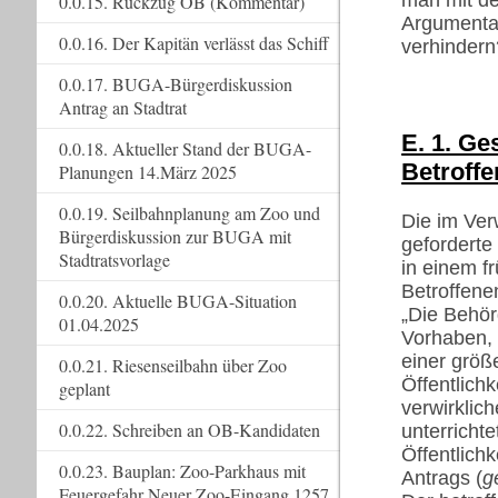
man mit de
0.0.15. Rückzug OB (Kommentar)
Argumentat
0.0.16. Der Kapitän verlässt das Schiff
verhindern
0.0.17. BUGA-Bürgerdiskussion
Antrag an Stadtrat
E. 1. Ge
0.0.18. Aktueller Stand der BUGA-
Betroff
Planungen 14.März 2025
0.0.19. Seilbahnplanung am Zoo und
Die im Ve
Bürgerdiskussion zur BUGA mit
geforderte 
Stadtratsvorlage
in einem f
Betroffene
0.0.20. Aktuelle BUGA-Situation
„Die Behör
01.04.2025
Vorhaben, 
einer größ
0.0.21. Riesenseilbahn über Zoo
Öffentlichk
geplant
verwirklic
0.0.22. Schreiben an OB-Kandidaten
unterrichte
Öffentlichk
0.0.23. Bauplan: Zoo-Parkhaus mit
Antrags (
g
Feuergefahr Neuer Zoo-Eingang 1257