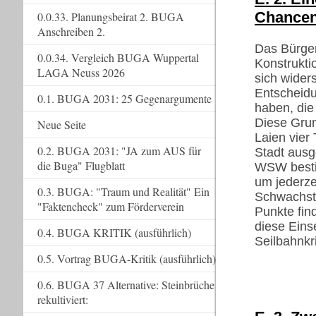
Chancen 
0.0.33. Planungsbeirat 2. BUGA
Anschreiben 2.
Das Bürger
0.0.34. Vergleich BUGA Wuppertal
Konstrukti
LAGA Neuss 2026
sich wider
Entscheidu
0.1. BUGA 2031: 25 Gegenargumente
haben, die 
Diese Grun
Neue Seite
Laien vier
0.2. BUGA 2031: "JA zum AUS für
Stadt ausg
die Buga" Flugblatt
WSW bestim
um jederze
0.3. BUGA: "Traum und Realität" Ein
Schwachste
"Faktencheck" zum Förderverein
Punkte fin
diese Einse
0.4. BUGA KRITIK (ausführlich)
Seilbahnkr
0.5. Vortrag BUGA-Kritik (ausführlich)
0.6. BUGA 37 Alternative: Steinbrüche
rekultiviert: