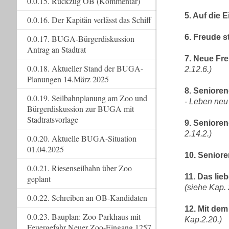
0.0.15. Rückzug OB (Kommentar)
5. Auf die 
0.0.16. Der Kapitän verlässt das Schiff
6. Freude s
0.0.17. BUGA-Bürgerdiskussion
Antrag an Stadtrat
7. Neue Fr
0.0.18. Aktueller Stand der BUGA-
2.12.6.)
Planungen 14.März 2025
8. Senioren
0.0.19. Seilbahnplanung am Zoo und
- Leben neu
Bürgerdiskussion zur BUGA mit
Stadtratsvorlage
9. Seniore
2.14.2.)
0.0.20. Aktuelle BUGA-Situation
01.04.2025
10. Senior
0.0.21. Riesenseilbahn über Zoo
11. Das li
geplant
(siehe Kap. 
0.0.22. Schreiben an OB-Kandidaten
12. Mit dem
0.0.23. Bauplan: Zoo-Parkhaus mit
Kap.2.20.)
Feuergefahr Neuer Zoo-Eingang 1257