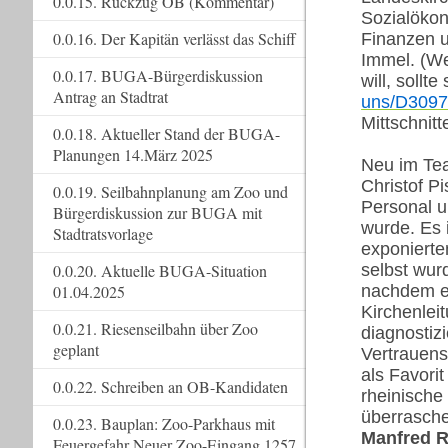
0.0.15. Rückzug OB (Kommentar)
Sozialökon
0.0.16. Der Kapitän verlässt das Schiff
Finanzen 
Immel. (We
0.0.17. BUGA-Bürgerdiskussion
will, sollte
Antrag an Stadtrat
uns/D309
Mittschnit
0.0.18. Aktueller Stand der BUGA-
Planungen 14.März 2025
Neu im Tea
Christof Pi
0.0.19. Seilbahnplanung am Zoo und
Personal 
Bürgerdiskussion zur BUGA mit
wurde. Es 
Stadtratsvorlage
exponierte
0.0.20. Aktuelle BUGA-Situation
selbst wur
01.04.2025
nachdem er
Kirchenlei
0.0.21. Riesenseilbahn über Zoo
diagnostiz
geplant
Vertrauens
als Favori
0.0.22. Schreiben an OB-Kandidaten
rheinische
überrasch
0.0.23. Bauplan: Zoo-Parkhaus mit
Manfred R
Feuergefahr Neuer Zoo-Eingang 1257