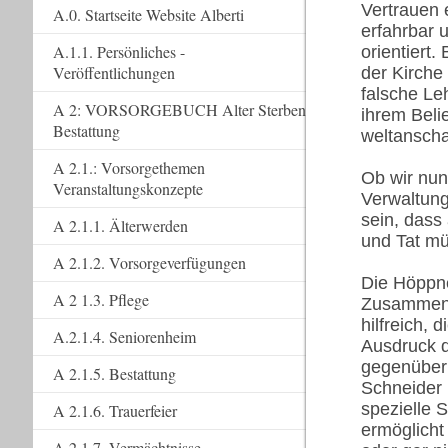
Vertrauen 
A.0. Startseite Website Alberti
erfahrbar
A.1.1. Persönliches -
orientiert
Veröffentlichungen
der Kirche
falsche Le
A 2: VORSORGEBUCH Alter Sterben
ihrem Beli
Bestattung
weltanscha
A 2.1.: Vorsorgethemen
Ob wir nun
Veranstaltungskonzepte
Verwaltung
sein, dass 
A 2.1.1. Älterwerden
und Tat mü
A 2.1.2. Vorsorgeverfügungen
Die Höppn
A 2 1.3. Pflege
Zusammenha
hilfreich, 
A.2.1.4. Seniorenheim
Ausdruck d
gegenüber 
A 2.1.5. Bestattung
Schneider i
spezielle S
A 2.1.6. Trauerfeier
ermöglicht
A 2.1.7. Vermächtnisse