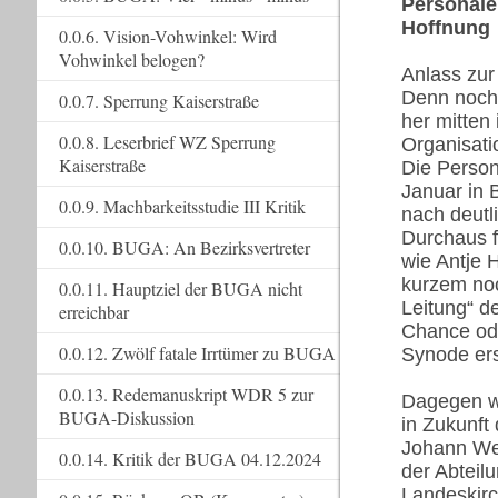
Personale
Hoffnung
0.0.6. Vision-Vohwinkel: Wird
Vohwinkel belogen?
Anlass zur
Denn noch 
0.0.7. Sperrung Kaiserstraße
her mitten
0.0.8. Leserbrief WZ Sperrung
Organisati
Kaiserstraße
Die Person
Januar in 
0.0.9. Machbarkeitsstudie III Kritik
nach deutl
Durchaus f
0.0.10. BUGA: An Bezirksvertreter
wie Antje 
kurzem noc
0.0.11. Hauptziel der BUGA nicht
Leitung“ d
erreichbar
Chance ode
0.0.12. Zwölf fatale Irrtümer zu BUGA
Synode ers
0.0.13. Redemanuskript WDR 5 zur
Dagegen w
BUGA-Diskussion
in Zukunft
Johann Weu
0.0.14. Kritik der BUGA 04.12.2024
der Abteil
Landeskirc