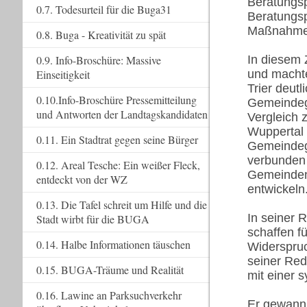
Beratungsp
0.7. Todesurteil für die Buga31
Beratungsp
Maßnahmen
0.8. Buga - Kreativität zu spät
In diesem 
0.9. Info-Broschüre: Massive
und machte
Einseitigkeit
Trier deutl
0.10.Info-Broschüre Pressemitteilung
Gemeindegl
und Antworten der Landtagskandidaten
Vergleich 
Wuppertal 
0.11. Ein Stadtrat gegen seine Bürger
Gemeindegl
verbunden
0.12. Areal Tesche: Ein weißer Fleck,
Gemeinden
entdeckt von der WZ
entwickeln
0.13. Die Tafel schreit um Hilfe und die
In seiner 
Stadt wirbt für die BUGA
schaffen f
0.14. Halbe Informationen täuschen
Widerspruc
seiner Red
0.15. BUGA-Träume und Realität
mit einer 
0.16. Lawine an Parksuchverkehr
Er gewann 