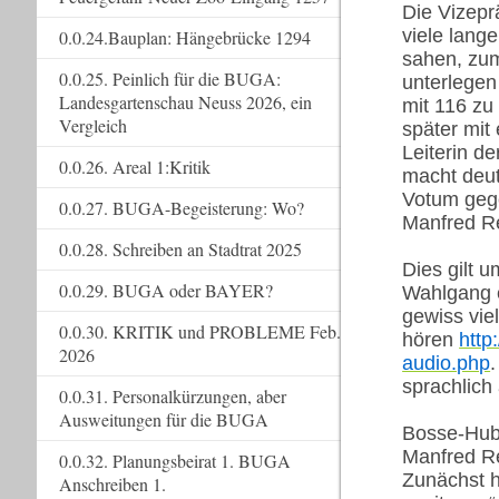
Die Vizepr
viele lang
0.0.24.Bauplan: Hängebrücke 1294
sahen, zum
0.0.25. Peinlich für die BUGA:
unterlegen
Landesgartenschau Neuss 2026, ein
mit 116 zu
Vergleich
später mit 
Leiterin de
0.0.26. Areal 1:Kritik
macht deut
Votum gege
0.0.27. BUGA-Begeisterung: Wo?
Manfred R
0.0.28. Schreiben an Stadtrat 2025
Dies gilt 
0.0.29. BUGA oder BAYER?
Wahlgang e
gewiss vie
0.0.30. KRITIK und PROBLEME Feb.
hören
http
2026
audio.php
sprachlic
0.0.31. Personalkürzungen, aber
Ausweitungen für die BUGA
Bosse-Hube
Manfred Re
0.0.32. Planungsbeirat 1. BUGA
Zunächst h
Anschreiben 1.