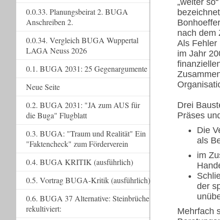
„weiter so
0.0.33. Planungsbeirat 2. BUGA
bezeichnet
Anschreiben 2.
Bonhoeffer
nach dem 
0.0.34. Vergleich BUGA Wuppertal
Als Fehler
LAGA Neuss 2026
im Jahr 20
finanziell
0.1. BUGA 2031: 25 Gegenargumente
Zusammenh
Organisati
Neue Seite
0.2. BUGA 2031: "JA zum AUS für
Drei Baust
die Buga" Flugblatt
Präses und
Die V
0.3. BUGA: "Traum und Realität" Ein
als Be
"Faktencheck" zum Förderverein
im Zu
0.4. BUGA KRITIK (ausführlich)
Hande
Schli
0.5. Vortrag BUGA-Kritik (ausführlich)
der s
unübe
0.6. BUGA 37 Alternative: Steinbrüche
rekultiviert:
Mehrfach s