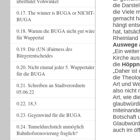
überflutet Vohwinkel
die Darstel
die Viele 
0.17. The winner is BUGA or NICHT-
gemacht h
BUGA
hängt ents
0.18. Warum die BUGA nicht gut wäre
hat, tatsä
für Wuppertal
Rheinland 
Auswege 
0.19. Die (UN-)Fairness des
„Ein weite
Bürgerentscheides
Kirche aus
die
Höppn
0.20. Nicht einmal jeder 5. Wuppertaler
„Daher ist
für die BUGA
die Theolo
Art und We
0.21. Schreiben an Stadtverordnete
also nicht 
05.06.22
Art, wie di
0.22. 18,3
glaubwürdi
miteinander
0.23. Gegenwind für die BUGA
Botschaft 
Glaubwürdi
0.24. Tunneldurchstich unmöglich
auch im öf
Bahnhofsrenovierung fraglich?