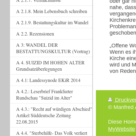
oder gar n
nahe, dass
A 2.1.8. Mein Lebensbuch schreiben
vergangene
Kirchenkre
A 2.1.9. Bestattungskultur im Wandel
Problemanz
geschoben
A 2.2. Rezensionen
A 3: WANDEL DER
„Offene Wo
BESTATTUNGSKULTUR (Vortrag)
Wenn es ih
Kirche ein
A 4. SUIZID IM HOHEN ALTER
wird und M
Grundsatzüberlegungen
von Reden 
A 4.1: Landessynode EKiR 2014
A 4.2.: Leserbrief Frankfurter
Rundschau "Suizid im Alter"
Druckve
© Manfred A
A 4.3.: "Recht auf würdigen Abschied"
Artikel Süddeutsche Zeitung
22.08.2015
Diese Hom
MyWebsite
A 4.4. "Sterbehilfe- Das Volk verliert